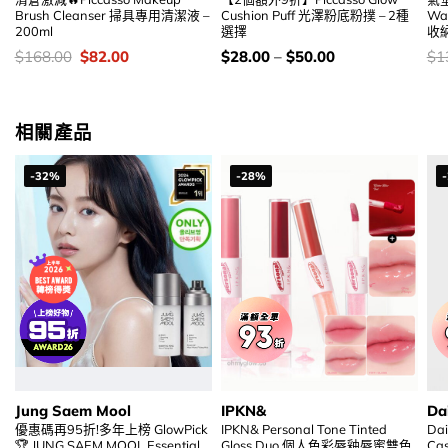
Brush Cleanser 掃具專用清潔液 –
Cushion Puff 光澤粉底粉撲 – 2種
Wa
200ml
選擇
收
價
Original
Current
價
價
$
168.00
$
82.00
$
28.00
–
$
50.00
$
1
錢：
price
price
錢：
錢
was:
is:
$168.00.
$82.00.
相關產品
-32%
-28%
Jung Saem Mool
IPKN&
Da
優惠碼再95折!多年上榜 GlowPick
IPKN& Personal Tone Tinted
Dai
🏆 JUNG SAEM MOOL Essential
Gloss Duo 個人色彩唇釉唇蜜雙色
Ca