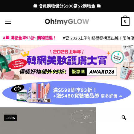
Skip
🛍️ 會員購物儲分$100當$2購物金 🛍️
配送港澳
to
content
0
🛍️ 滿額全單93折+購物禮遇！
🏆 2026上半年終得奬榜單出爐＋限時優惠
|
|
|
|
|
|
|
|
|
|
|
|
|
|
滿$599即享93折！
+送$480貨裝禮品🎁
更多詳情 ➜
-39%