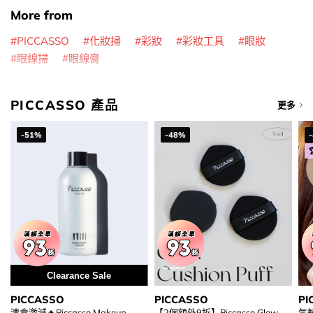
More from
PICCASSO
化妝掃
彩妝
彩妝工具
眼妝
眼線掃
眼線膏
PICCASSO 產品
更多
-51%
-48%
Clearance Sale
PICCASSO
PICCASSO
PI
清倉激減🔥Piccasso Makeup
【2個額外9折】Piccasso Glow
氣墊