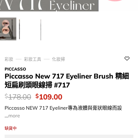
彩妝
彩妝工具
化妝掃
PICCASSO
Piccasso New 717 Eyeliner Brush 精細
短扁刷頭眼線掃 #717
價
Original
Current
178.00
109.00
$
$
錢：
price
price
Piccasso NEW 717 Eyeliner專為液體與膏狀眼線而設
was:
is:
...
more
$178.00.
$109.00.
缺貨中