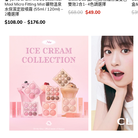
Mool Micro Fitting Mist 礦物溫泉
雙效2合1- 4色調選擇
盒&
水保濕定妝噴霧 (55ml / 120ml) –
價
Original
Current
價
$
68.00
$
49.00
$
3
2種選擇
錢：
price
price
錢
was:
is:
價
$
108.00
–
$
176.00
$68.00.
$49.00.
錢：