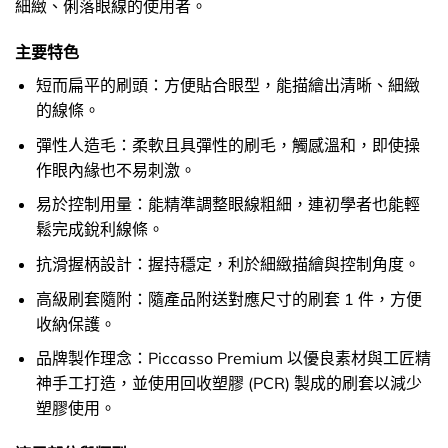
細緻、俐落眼線的使用者。
主要特色
短而扁平的刷頭：方便貼合眼型，能描繪出清晰、細緻
的線條。
彈性人造毛：柔軟且具彈性的刷毛，觸感溫和，即使操
作眼內緣也不易刺激。
易於控制用量：能精準調整眼線粗細，連初學者也能輕
鬆完成銳利線條。
抗滑握柄設計：握持穩定，利於細緻描繪與控制角度。
高級刷套隨附：隨產品附送對應尺寸的刷套 1 件，方便
收納保護。
品牌製作理念：Piccasso Premium 以優良素材與工匠精
神手工打造，並使用回收塑膠 (PCR) 製成的刷套以減少
塑膠使用。