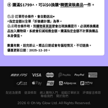
④ 購滿$1799^，可以$0換購*
精選貨裝產品
一件。
①,③ 訂單符合條件，會自動送出♥
^指定金額以全單「折後總計價」為準。
②,④符合條件時，到
購物車頁面
便會出現換購提示，必須將換購產
品加入購物袋，系統會扣減相應金額。購滿指定金額不計算換購品
本身價值。
數量有數，送完即止。贈品日期或會有偏短情況，不切退換。
優惠更新日期：2025-12-20。
配送及運費
退貨條款
網上購物入門
追蹤訂單狀況
評價留言條款
聯絡我們
關於我們
2026 © Oh My Glow Ltd. All Rights Reserved.