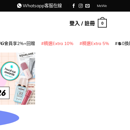
Whatsapp客服在線
MeWe
登入 / 註冊
0
𝙈𝙂會員享2%+回贈
精選Extra 10%
精選Extra 5%
💲0