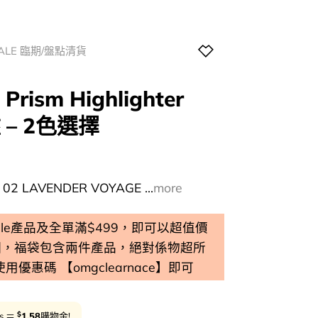
SALE 臨期/盤點清貨
rism Highlighter
 – 2色選擇
l
Current
price
02 LAVENDER VOYAGE ...
more
s:
0.
$79.00.
 Sale產品及全單滿$499，即可以超值價
個，福袋包含兩件產品，絕對係物超所
 使用優惠碼 【omgclearnace】即可
$
ts ＝
1.58
購物金!