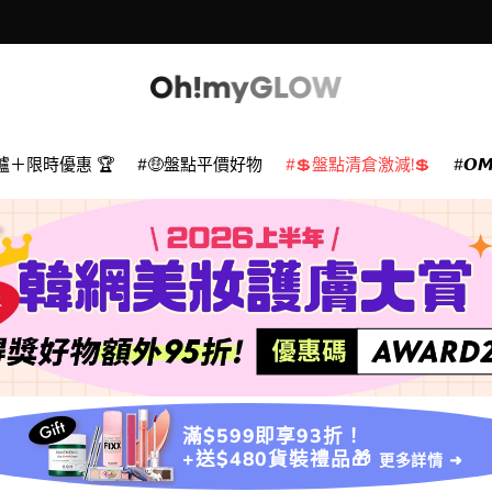
爐＋限時優惠 🏆
🤑盤點平價好物
💲盤點清倉激減!💲
𝙊
滿$599即享93折！
+送$480貨裝禮品🎁
更多詳情 ➜