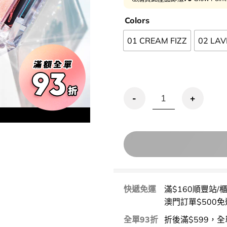
Colors
01 CREAM FIZZ
02 LA
清倉激減🔥Clio Prism Hig
快遞免運
滿$160順豐站/
澳門訂單$500免
全單93折
折後滿$599，全