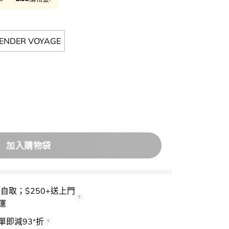
VENDER VOYAGE
hlighter Duo 2色高光盤 – 2色選擇 數量
加入購物袋
櫃自取；$250+送上門
運
單即減93
折
*