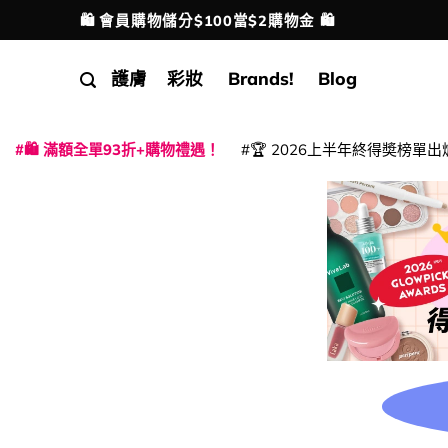
Skip
🛍️ 會員購物儲分$100當$2購物金 🛍️
配送港澳
to
content
護膚
彩妝
Brands!
Blog
🛍️ 滿額全單93折+購物禮遇！
🏆 2026上半年終得奬榜單出
|
|
|
|
|
|
|
|
|
|
|
|
|
|