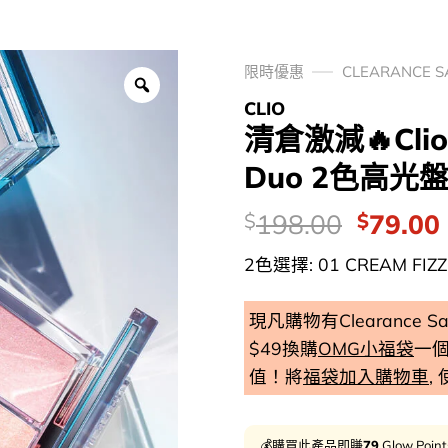
限時優惠
CLEARANCE 
CLIO
清倉激減🔥Clio P
Duo 2色高光盤
價
Origina
198.00
79.00
$
$
錢：
price
2色選擇: 01 CREAM FIZZ 
was:
i
$198.0
現凡購物有Clearance
$49換購
OMG小福袋
一
值！將
福袋加入購物車
,
💰購買此產品即賺
79
Glow Poin