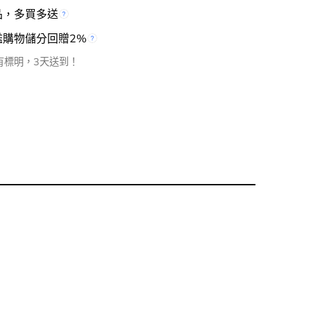
品，多買多送
檻購物儲分回贈2%
有標明，3天送到！