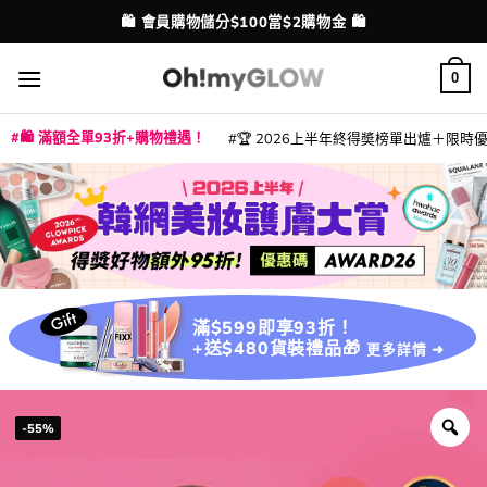
Skip
💳 支援消費券、FPS、八達通、PAYME、信用卡付款
🛍️ 會員購物儲分$100當$2購物金 🛍️
配送港澳
to
content
0
🛍️ 滿額全單93折+購物禮遇！
🏆 2026上半年終得奬榜單出爐＋限時優惠
|
|
|
|
|
|
|
|
|
|
|
|
|
|
滿$599即享93折！
+送$480貨裝禮品🎁
更多詳情 ➜
-55%