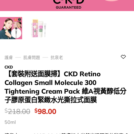
護膚
肌膚問題
抗衰老
CKD
【套裝附送面膜掃】CKD Retino
Collagen Small Molecule 300
Tightening Cream Pack 維A視黃醇低分
子膠原蛋白緊緻水光撕拉式面膜
價
Original
Current
218.00
98.00
$
$
錢：
price
price
50ml
was:
is:
$218.00.
$98.00.