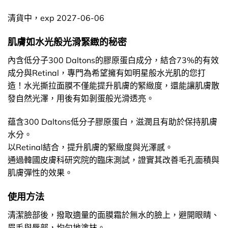
清貨中，exp 2027-06-06
肌膚如水光般光滑緊緻的秘密
內含低分子300 Daltons的膠原蛋白成分，結合73%的有效
成分與Retinal，專門為希望擁有如明星般水光肌的您打
造！水光撕拉面膜不僅能提升肌膚的緊緻度，還能讓肌膚散
發自然光澤，用後有如剝蛋般光滑透亮。
蕴含300 Daltons低分子膠原蛋白，滋潤且有助於保持肌膚
水分。
以Retinal結合，提升肌膚的緊緻度與光澤感。
通過韓國皮膚科研究院的臨床測試，證實其改善毛孔面積與
肌膚彈性的效果。
使用方法
清潔臉部後，撥取適量的面膜霜於無水的臉上，避開眼睛、
眉毛與唇部，均勻地塗抹。