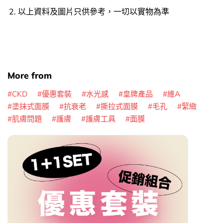
以上資料及圖片只供參考，一切以實物為準
More from
CKD
優惠套裝
水光感
皇牌產品
維A
塗抹式面膜
抗衰老
撕拉式面膜
毛孔
緊緻
肌膚問題
護膚
護膚工具
面膜