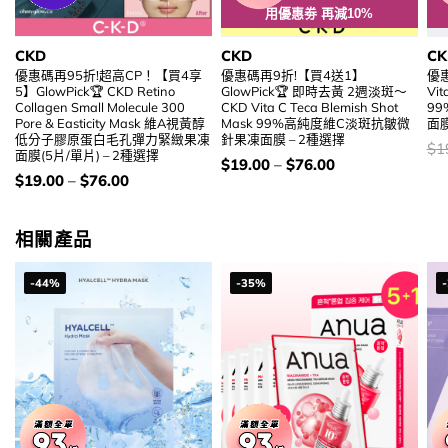
用優惠劵 再減10%
CKD
CKD
CK
優惠碼再95折!超高CP！【買4享
優惠碼再9折!【買4送1】
優
5】GlowPick🏆 CKD Retino
GlowPick🏆 即時去黃 2週淡斑～
Vit
Collagen Small Molecule 300
CKD Vita C Teca Blemish Shot
9
Pore & Easticity Mask 維A視黃醇
Mask 99%高純度維C淡斑抗皺微
面膜
低分子膠原蛋白毛孔彈力緊緻果凍
針果凍面膜 – 2種選擇
價
$
1
面膜(5片/單片) – 2種選擇
錢
價
$
19.00
–
$
76.00
錢：
價
$
19.00
–
$
76.00
錢：
相關產品
-44%
-35%