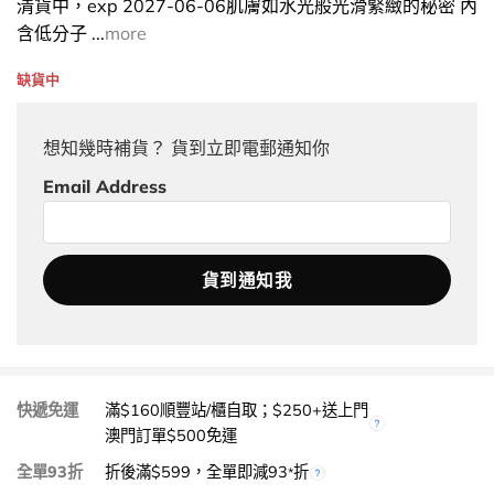
清貨中，exp 2027-06-06肌膚如水光般光滑緊緻的秘密 內
含低分子 ...
more
缺貨中
想知幾時補貨？ 貨到立即電郵通知你
Email Address
快遞免運
滿$160順豐站/櫃自取；$250+送上門
澳門訂單$500免運
全單93折
折後滿$599，全單即減93
折
*