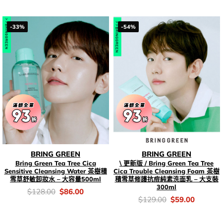
$138.00.
$86.00.
錢：
price
price
was:
is:
$128.00.
$76.00.
-33%
-54%
BRING GREEN
BRING GREEN
Bring Green Tea Tree Cica
\ 更新版 / Bring Green Tea Tree
Sensitive Cleansing Water 茶樹積
Cica Trouble Cleansing Foam 茶樹
雪草舒敏卸妝水 – 大容量500ml
積雪草修護抗痘純素洗面乳 – 大支裝
300ml
價
Original
Current
$
128.00
$
86.00
錢：
price
price
價
Original
Current
$
129.00
$
59.00
was:
is:
錢：
price
price
$128.00.
$86.00.
was:
is:
$129.00.
$59.00.