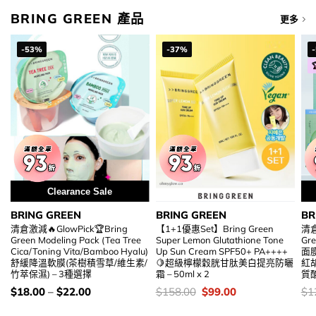
BRING GREEN 產品
更多
-53%
-37%
Clearance Sale
BRING GREEN
BRING GREEN
BR
清倉激減🔥GlowPick🏆Bring
【1+1優惠Set】Bring Green
清倉
Green Modeling Pack (Tea Tree
Super Lemon Glutathione Tone
Gr
Cica/Toning Vita/Bamboo Hyalu)
Up Sun Cream SPF50+ PA++++
面膜
舒緩降溫軟膜(茶樹積雪草/維生素/
🍋超級檸檬穀胱甘肽美白提亮防曬
紅
竹萃保濕) – 3種選擇
霜 – 50ml x 2
質酸
價
價
Original
Current
價
$
18.00
–
$
22.00
$
158.00
$
99.00
$
1
錢：
錢：
price
price
錢
was:
is: