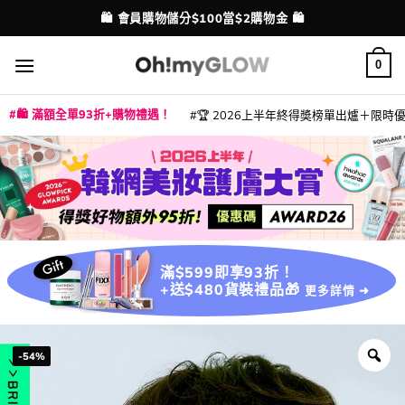
Skip
💳 支援消費券、FPS、八達通、PAYME、信用卡付款
🛍️ 會員購物儲分$100當$2購物金 🛍️
配送港澳
to
content
0
🛍️ 滿額全單93折+購物禮遇！
🏆 2026上半年終得奬榜單出爐＋限時優惠
|
|
|
|
|
|
|
|
|
|
|
|
|
|
滿$599即享93折！
+送$480貨裝禮品🎁
更多詳情 ➜
-54%