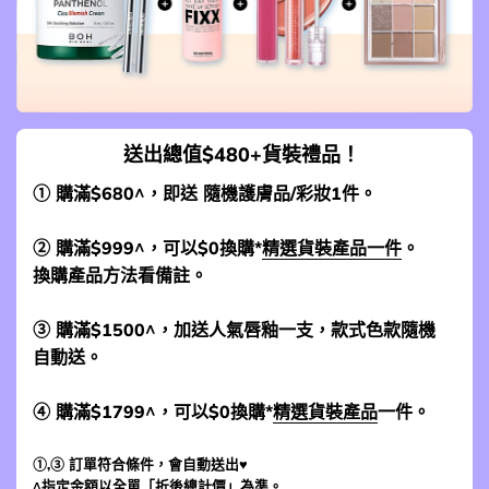
送出總值$480+貨裝禮品！
① 購滿$680^，即送 隨機護膚品/彩妝1件。
② 購滿$999^，可以$0換購*
精選貨裝產品一件
。
換購產品方法看備註。
③ 購滿$1500^，加送人氣唇釉一支，款式色款隨機
自動送。
④ 購滿$1799^，可以$0換購*
精選貨裝產品
一件。
①,③ 訂單符合條件，會自動送出♥
^指定金額以全單「折後總計價」為準。