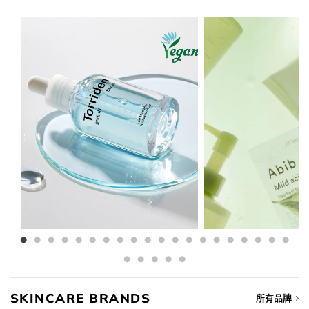
was:
is:
$198.00.
$158.00.
SKINCARE BRANDS
所有品牌