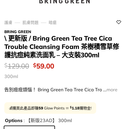
護膚
肌膚問題
暗瘡
BRING GREEN
\ 更新版 / Bring Green Tea Tree Cica
Trouble Cleansing Foam 茶樹積雪草修
護抗痘純素洗面乳 – 大支裝300ml
價
Original
Current
129.00
59.00
$
$
錢：
price
price
300ml
was:
is:
$129.00.
$59.00.
告別痘痘煩惱！ Bring Green Tea Tree Cica Tro ...
more
$
💰購買此產品即賺
59
Glow Points ＝
1.18
購物金!
Options
: 【新版23AD】 300ml