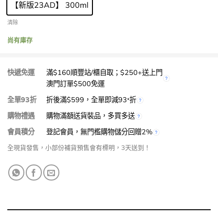
【新版23AD】 300ml
清除
尚有庫存
快遞免運
滿$160順豐站/櫃自取；$250+送上門
澳門訂單$500免運
全單93折
折後滿$599，全單即減93
折
*
購物禮遇
購物滿額送貨裝品，多買多送
會員積分
登記會員，無門檻購物儲分回贈2%
全現貨發售，小部份補貨預售會有標明，3天送到！