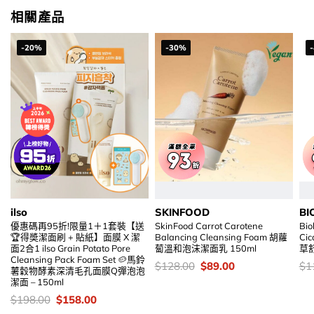
$158.00.
$99.00.
相關產品
-20%
-30%
ilso
SKINFOOD
BI
優惠碼再95折!限量1＋1套裝【送
SkinFood Carrot Carotene
Bio
🏆得奬潔面刷 + 貼紙】面膜 X 潔
Balancing Cleansing Foam 胡蘿
Ci
面2合1 ilso Grain Potato Pore
蔔溫和泡沫潔面乳 150ml
草舒
Cleansing Pack Foam Set 🥔馬鈴
價
Original
Current
價
$
128.00
$
89.00
$
1
薯穀物酵素深清毛孔面膜Q彈泡泡
錢：
price
price
錢
潔面 – 150ml
was:
is:
$128.00.
$89.00.
價
Original
Current
$
198.00
$
158.00
錢：
price
price