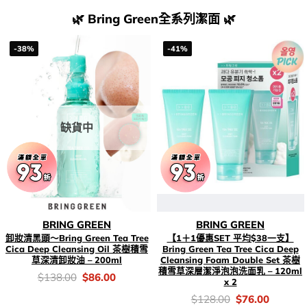
🌿 Bring Green全系列潔面 🌿
-38%
-41%
缺貨中
BRING GREEN
BRING GREEN
卸妝清黑頭～Bring Green Tea Tree
【1＋1優惠SET 平均$38一支】
Cica Deep Cleansing Oil 茶樹積雪
Bring Green Tea Tree Cica Deep
草深清卸妝油 – 200ml
Cleansing Foam Double Set 茶樹
積雪草深層潔淨泡泡洗面乳 – 120ml
價
Original
Current
$
138.00
$
86.00
x 2
錢：
price
price
was:
is:
價
Original
Current
$
128.00
$
76.00