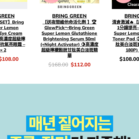
Clear
GREEN
BRING GREEN
BRIN
ET】Bring
【送夜間維他命活化劑 】🏆
清倉激減🔥【超
er Lemon
GlowPick～Bring Green
1分鐘提亮~ B
 Eye Cream
Super Lemon Glutathione
Super Lemo
 🍋高濃度超級檸
Brightening Serum 50ml
Toner Pa
抗氧亮眼霜 –
(+Night Activator) 🍋高濃度
肽美白淡斑爽膚
× 2
超級檸檬穀胱甘肽美白淡斑精
180P
華
Original
Current
價
$
108.00
$
108.0
price
price
錢：
價
Original
Current
$
168.00
$
112.00
was:
is:
錢：
price
price
$189.00.
$108.00.
was:
is:
$168.00.
$112.00.