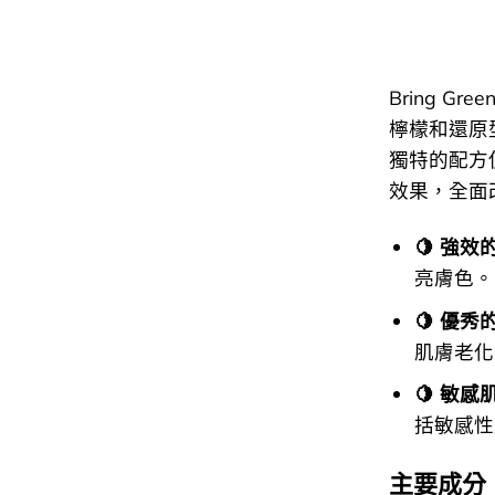
Bring Gre
檸檬和還原
獨特的配方
效果，全面
🍋 強
亮膚色。
🍋 優
肌膚老化
🍋 敏
括敏感性
主要成分