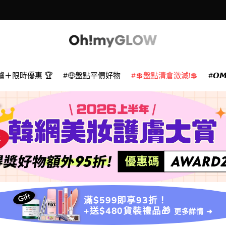
爐＋限時優惠 🏆
🤑盤點平價好物
💲盤點清倉激減!💲
𝙊
滿$599即享93折！
+送$480貨裝禮品🎁
更多詳情 ➜