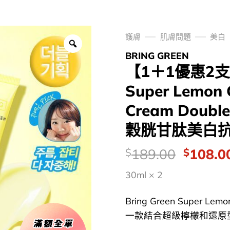
護膚
肌膚問題
美白
BRING GREEN
【1＋1優惠2支SE
Super Lemon 
Cream Doub
穀胱甘肽美白抗氧亮
價
Origina
189.00
108.0
$
$
錢：
price
30ml × 2
was:
$189.0
Bring Green Super Lemo
一款結合超級檸檬和還原型谷