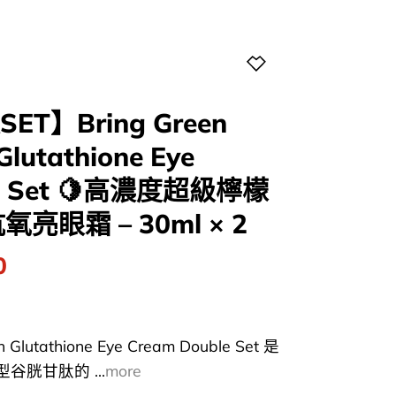
T】Bring Green
Glutathione Eye
le Set 🍋高濃度超級檸檬
眼霜 – 30ml × 2
l
Current
0
price
is:
0.
$108.00.
n Glutathione Eye Cream Double Set 是
胱甘肽的 ...
more