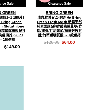
ance Sale
Clearance Sale
G GREEN
BRING GREEN
值1+1 180片】
清倉激減🔥\24最新版/ Bring
ring Green
Green Fresh Mask 新鮮天然
n Glutathione
純素面膜(茶樹/茵陳蒿艾草/竹
d 🍋超級檸檬穀胱甘
炭/蘆薈/紅胡蘿蔔/檸檬穀胱甘
棉片 (90P /
肽/竹萃透明質酸) – 7款選擇
) – 2種選擇
價
Original
Current
$
128.00
$
64.00
錢：
price
price
0
–
$
149.00
was:
is:
$128.00.
$64.00.