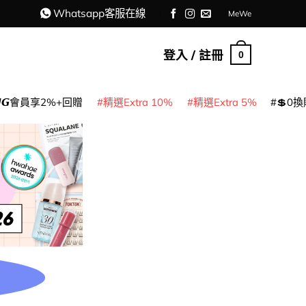
Whatsapp客服在線
MeWe
登入 / 註冊
0
𝙈𝙂會員享2%+回贈
精選Extra 10%
精選Extra 5%
💲0