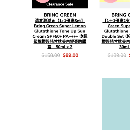
Clearance Sale
BRING GREEN
BRING 
清倉激減🔥【1+1優惠Set】
【1＋1優惠2支S
Bring Green Super Lemon
Green Sup
Glutathione Tone Up Sun
Glutathione
Cream SPF50+ PA++++ 🍋超
Double Set
級檸檬穀胱甘肽美白提亮防曬
檬穀胱甘肽美白
霜 – 50ml x 2
30ml 
價
Original
Current
價
$
158.00
$
89.00
$
189.00
錢：
price
price
錢：
was:
is:
$158.00.
$89.00.