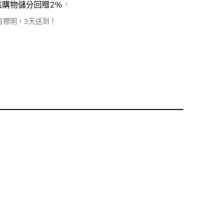
檻購物儲分回贈2%
有標明，3天送到！