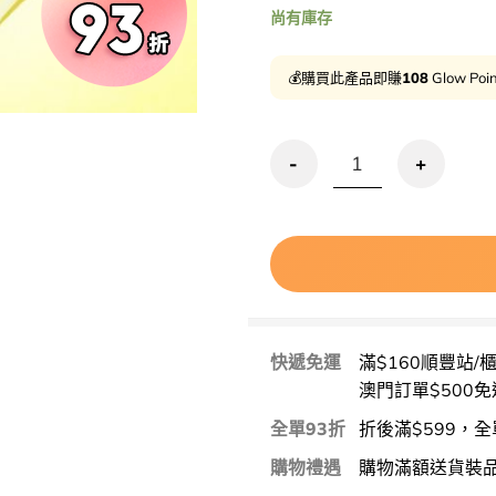
尚有庫存
💰購買此產品即賺
108
Glow Poi
【1＋1優惠2支SET】Bring G
快遞免運
滿$160順豐站/
澳門訂單$500免
全單93折
折後滿$599，全
購物禮遇
購物滿額送貨裝