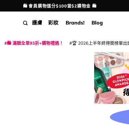
Skip
🛍️ 會員購物儲分$100當$2購物金 🛍️
配送港澳
to
content
護膚
彩妝
Brands!
Blog
🛍️ 滿額全單93折+購物禮遇！
🏆 2026上半年終得奬榜單出
|
|
|
|
|
|
|
|
|
|
|
|
|
|