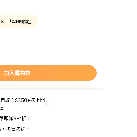
$
nts ＝
2.16
購物金!
reen Super Lemon Glutathione Eye Cream Doub
加入購物袋
櫃自取；$250+送上門
運
單即減93
折
*
品，多買多送