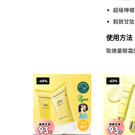
超級檸檬
穀胱甘肽 (
使用方法
取適量眼霜
-44%
-43%