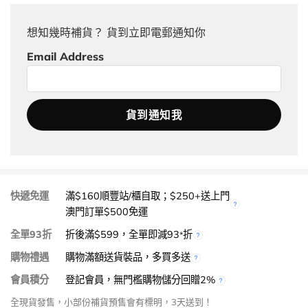
想知幾時補貨？ 貨到立即電郵通知你
Email Address
快遞免運
滿$160順豐站/櫃自取；$250+送上門
澳門訂單$500免運
全單93折
折後滿$599，全單即減93
折
*
購物禮遇
購物滿額送貨裝品，多買多送
會員積分
登記會員，無門檻購物儲分回贈2%
全現貨發售，小部份補貨預售會有標明，3天送到！