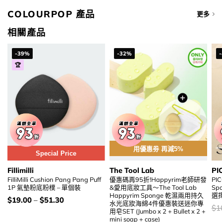
COLOURPOP 產品
更多
相關產品
-39%
-32%
🏆
用優惠劵 再減5%
Special Price
Fillimilli
The Tool Lab
PI
FilliMilli Cushion Pang Pang Puff
優惠碼再95折!Happyrim老師研發
PI
1P 氣墊粉底粉樸 – 單個裝
&愛用底妝工具～The Tool Lab
Sp
Happyrim Sponge 乾濕兩用持久
選
價
$
19.00
–
$
51.30
水光底妝海綿4件優惠裝送迷你專
錢：
價
$
1
用皂SET (Jumbo x 2 + Bullet x 2 +
錢
mini soap + case)