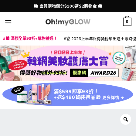
Skip
🛍️ 會員購物儲分$100當$2購物金 🛍️
配送港澳
to
content
0
🛍️ 滿額全單93折+購物禮遇！
🏆 2026上半年終得奬榜單出爐＋限時優惠
|
|
|
|
|
|
|
|
|
|
|
|
|
|
滿$599即享93折！
+送$480貨裝禮品🎁
更多詳情 ➜