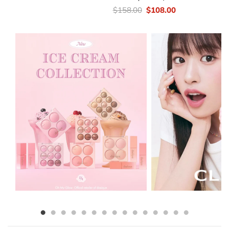
價
Original
Current
$
158.00
$
108.00
錢：
price
price
was:
is:
$158.00.
$108.00.