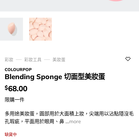
彩妝
彩妝工具
美妝蛋
COLOURPOP
Blending Sponge 切面型美妝蛋
價
68.00
$
錢：
限購一件
多用途美妝蛋，圓部用於大面積上妝，尖端用以沾點隱沒毛
孔瑕疵，平面用於眼周、鼻 ...
more
缺貨中