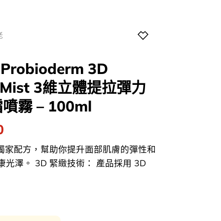
老
 Probioderm 3D
am Mist 3維立體提拉彈力
霧 – 100ml
l
Current
0
price
和獨家配方，幫助你提升面部肌膚的彈性和
is:
澤。 3D 緊緻技術： 產品採用 3D
0.
$129.00.