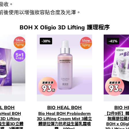
吸收。
前後使用以增強妝容貼合度及光澤。
BOH X Oligio 3D Lifting 護理程序
-38%
-41%
AL BOH
BIO HEAL BOH
BIO H
Heal BOH
Bio Heal BOH Probioderm
【2件9折】
3D Lifting
3D Lifting Cream Mist 3維立
無痛提拉蘋果
k 益生菌3D立體
體提拉彈力抗老益生菌乳霜噴
BOH x Olig
 – 2種選擇
霧 – 100ml
3D Lifting 