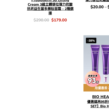
Cream 3維立體提拉彈力抗皺
價
$
20.00
–
抗老益生菌多勝肽面霜 – 2種選
錢：
擇
價
Original
Current
$
298.00
$
179.00
錢：
price
price
was:
is:
$298.00.
$179.00.
-38%
用優惠劵 
BIO HE
優惠碼再95折
SET】Bio H