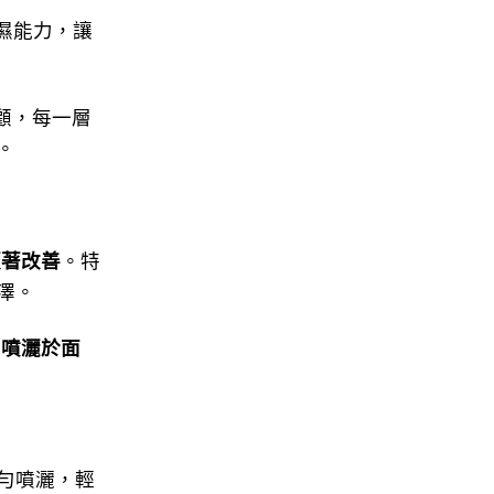
濕能力，讓
顧，每一層
。
顯著改善
。特
澤。
，
噴灑於面
勻噴灑，輕