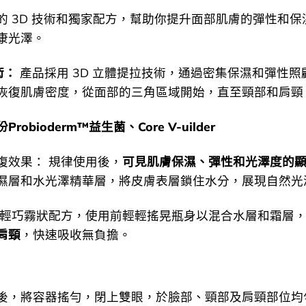
的 3D 技術和獨家配方，幫助你提升面部肌膚的彈性和保
康光澤。
術：
產品採用 3D 立體提拉技術，通過密集保濕和彈性照
恢復肌膚密度，從面部的三角區域開始，直至頸部和肩頸
robioderm™益生菌、Core V-uilder
復效果： 規律使用後，
可見肌膚保濕、彈性和光澤度的
濕層和水光澤精華層，將皮膚表層鎖住水分，展現自然光
 輕巧霧狀配方，使用前輕輕搖晃瓶身以混合水層和霜層
肩頸
，快速吸收無負擔。
後，將容器搖勻，閉上雙眼，於臉部、頸部及肩頸部位均