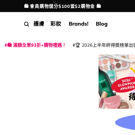
Skip
🛍️ 會員購物儲分$100當$2購物金 🛍️
配送港澳
to
content
護膚
彩妝
Brands!
Blog
🛍️ 滿額全單93折+購物禮遇！
🏆 2026上半年終得奬榜單出
|
|
|
|
|
|
|
|
|
|
|
|
|
|