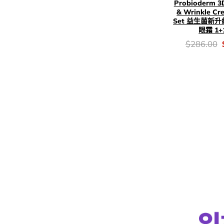
Probioderm 3D
& Wrinkle Cr
Set 益生菌新
眼霜 1
價
$
286.00
錢：