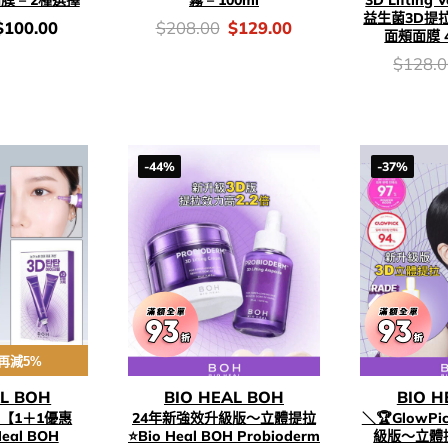
益生菌3D提
價
Original
Current
$
100.00
$
208.00
$
129.00
面頰面膜 4
錢：
price
price
was:
is:
價
$
128.
$208.00.
$129.00.
錢：
-44%
-37%
再減5%
AL BOH
BIO HEAL BOH
BIO H
!【1＋1優惠
24年新強效升級版～立體提拉
＼🏆GlowPi
eal BOH
⭐Bio Heal BOH Probioderm
級版～立體提拉