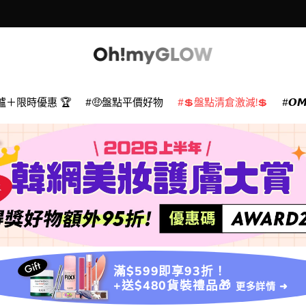
爐＋限時優惠 🏆
🤑盤點平價好物
💲盤點清倉激減!💲
𝙊
滿$599即享93折！
+送$480貨裝禮品🎁
更多詳情 ➜