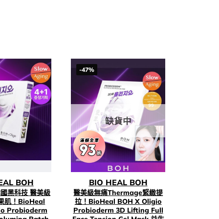
-47%
缺貨中
EAL BOH
BIO HEAL BOH
韓國黑科技 醫美級
醫美級無痛Thermage緊緻提
肌！BioHeal
拉！BioHeal BOH X Oligio
io Probioderm
Probioderm 3D Lifting Full
Voluming Patch
Face Tension Gel Mask 益生