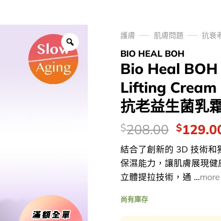
護膚
肌膚問題
抗衰
BIO HEAL BOH
Bio Heal BOH
Lifting Cre
抗老益生菌乳霜噴
價
Origina
208.00
129.0
$
$
錢：
price
結合了創新的 3D 技術
was:
保濕能力，讓肌膚展現健康光
$208.0
立體提拉技術，通 ...
more
尚有庫存