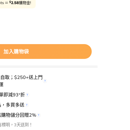
$
nts ＝
2.58
購物金!
erm 3D Lifting Cream Mist 3維立體提拉彈力抗老益生菌乳霜噴霧 
加入購物袋
櫃自取；$250+送上門
運
單即減93
折
*
品，多買多送
檻購物儲分回贈2%
有標明，3天送到！