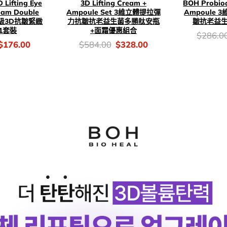
 Lifting Eye
3D Lifting Cream +
BOH Probiod
eam Double
Ampoule Set 3維立體提拉彈
Ampoule
升級3D抗皺緊緻
力抗皺抗老益生菌多勝肽安瓶
皺抗老益
+1套裝
+面霜優惠組合
價
$
286.0
錢：
Original
Current
價
Original
Current
$
176.00
$
584.00
$
328.00
price
price
錢：
price
price
was:
is:
was:
is:
$286.00.
$176.00.
$584.00.
$328.00.