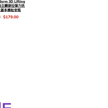
erm 3D Lifting
 3維立體提拉彈力抗
生菌多勝肽安瓶
Original
Current
0
$
179.00
price
price
was:
is:
$286.00.
$179.00.