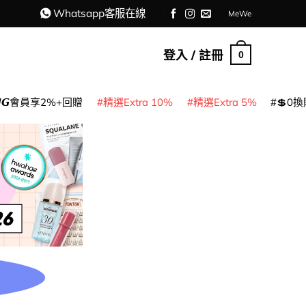
Whatsapp客服在線
MeWe
登入 / 註冊
0
𝙈𝙂會員享2%+回贈
精選Extra 10%
精選Extra 5%
💲0