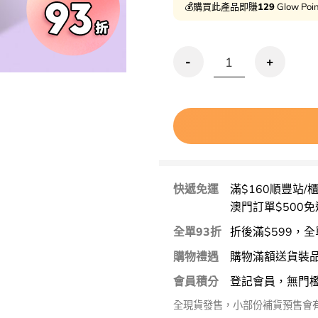
💰購買此產品即賺
129
Glow Poi
Bio Heal BOH Probiod
快遞免運
滿$160順豐站/
澳門訂單$500免
全單93折
折後滿$599，全
購物禮遇
購物滿額送貨裝
會員積分
登記會員，無門
全現貨發售，小部份補貨預售會