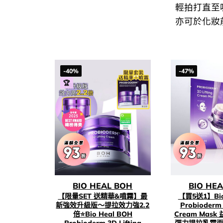
輕拍打直至
亦可於化妝
-40%
-47%
🏆
BIO HEAL BOH
BIO HE
【限量SET 送精華&噴霧】最
【買5送1】Bio
新強效升級版～提拉效力強2.2
Probioderm 
倍⭐Bio Heal BOH
Cream Mas
Probioderm 3D Lifting
彈力提拉乳霜面膜