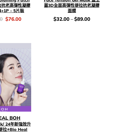
拉抗老高彈性凝膠
菌3D全面高彈性提拉抗老凝膠
+1P – 5片裝
面膜
Original
Current
價
00
$
76.00
$
32.00
–
$
89.00
price
price
錢：
was:
is:
$128.00.
$76.00.
EAL BOH
ck/ 24年新強效升
⭐Bio Heal