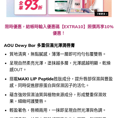
限時優惠，結帳時輸入優惠碼【EXTRA10】照價再享10%
優惠！
AOU Dewy Bar 多重保濕光澤潤唇膏
質地清爽，無黏膩感，薄薄一層即可均勻包覆雙唇。
呈現自然柔亮光澤，塗抹越多層，光澤感越明顯，乾燥
感OUT。
搭載
MAXI LIP Peptide
胜肽成分，提升唇部保濕與豐盈
感，同時促進膠原蛋白與保濕因子的活化。
蘊含強效保濕油質與植物來源成分，形成雙重保濕效
果，細緻呵護雙唇。
輕盈著色，唇頰兩用，一抹即呈現自然光澤與色調。