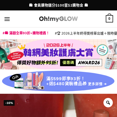
Skip
💳 支援消費券、FPS、八達通、PAYME、信用卡付款
配送港澳
to
content
0
🛍️ 滿額全單93折+購物禮遇！
🏆 2026上半年終得奬榜單出爐＋限時優惠
|
|
|
|
|
|
|
|
|
|
|
|
|
|
滿$599即享93折！
+送$480貨裝禮品🎁
更多詳情 ➜
-16%