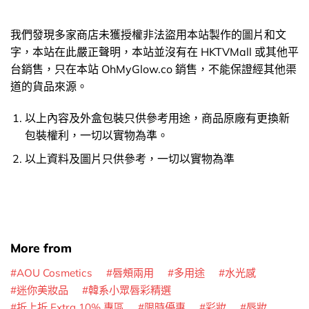
我們發現多家商店未獲授權非法盜用本站製作的圖片和文
字，本站在此嚴正聲明，本站並沒有在 HKTVMall 或其他平
台銷售，只在本站 OhMyGlow.co 銷售，不能保證經其他渠
道的貨品來源。
以上內容及外盒包裝只供參考用途，商品原廠有更換新
包裝權利，一切以實物為準。
以上資料及圖片只供參考，一切以實物為準
More from
AOU Cosmetics
唇頰兩用
多用途
水光感
迷你美妝品
韓系小眾唇彩精選
折上折 Extra 10% 專區
限時優惠
彩妝
唇妝