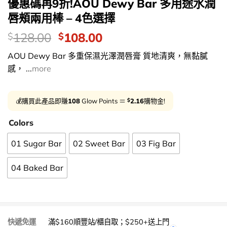
優惠碼再9折!AOU Dewy Bar 多用途水潤
唇頰兩用棒 – 4色選擇
價
Original
Current
128.00
108.00
$
$
錢：
price
price
AOU Dewy Bar 多重保濕光澤潤唇膏 質地清爽，無黏膩
was:
is:
感， ...
more
$128.00.
$108.00.
$
💰購買此產品即賺
108
Glow Points ＝
2.16
購物金!
Colors
01 Sugar Bar
02 Sweet Bar
03 Fig Bar
04 Baked Bar
快遞免運
滿$160順豐站/櫃自取；$250+送上門