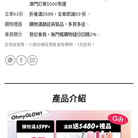
澳門訂單$500免運
全單93折
折後滿$599，全單即減93
折
*
購物禮遇
購物滿額送貨裝品，多買多送
會員積分
登記會員，無門檻購物儲分回贈2%
全現貨發售，小部份補貨預售會有標明，3天送到！
產品介紹