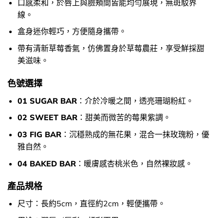
口感柔和，於唇上與臉頰間皆能均勻展現，無斑駁界
線。
盒身迷你輕巧，方便隨身攜帶。
帶有清新草莓香氣，仿佛置身於草莓農莊，享受鮮採甜
美滋味。
色號選擇
01 SUGAR BAR
：介於冷暖之間，透亮珊瑚粉紅。
02 SWEET BAR
：甜美而微苦的莓果紫調。
03 FIG BAR
：沉穩熟成的無花果，混合一抹玫瑰粉，優
雅自然。
04 BAKED BAR
：暖膚感杏桃米色，自然裸妝感。
產品規格
尺寸：長約5cm，直徑約2cm，輕便攜帶。