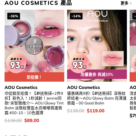
AOU COSMETICS 產品
更多
-36%
-14%
用優惠劵 再減10%
至抵價！
AOU Cosmetics
AOU Cosmetics
AO
🤑促銷至抵價！【🎁送唇掃+2件9
優惠碼再9折!【🎁送唇掃】深唇紋
清
折】新色入！1秒減齡！Jennie同
終結者～AOU Glowy Balm 亮澤護
太
款! 宋智雅推介～ AOU Glowy Tint
唇霜 – 00 Good Balm
唇頰
Balm 淡唇紋豐盈水亮嘟嘟唇護唇
鬆軟
價
Original
Current
$
138.00
$
119.00
霜 #00-10 – 10色選擇
錢：
price
price
價
$
7
was:
is:
錢
價
Original
Current
$
138.00
$
89.00
$138.00.
$119.00.
錢：
price
price
was:
is:
$138.00.
$89.00.