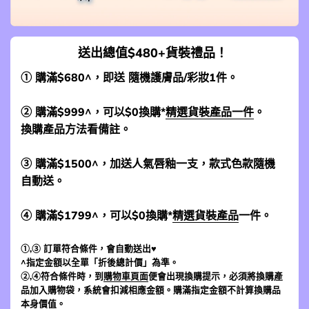
送出總值$480+貨裝禮品！
① 購滿$680^，即送 隨機護膚品/彩妝1件。
② 購滿$999^，可以$0換購*
精選貨裝產品一件
。
換購產品方法看備註。
③ 購滿$1500^，加送人氣唇釉一支，款式色款隨機
自動送。
④ 購滿$1799^，可以$0換購*
精選貨裝產品
一件。
①,③ 訂單符合條件，會自動送出♥
^指定金額以全單「折後總計價」為準。
②,④符合條件時，到
購物車頁面
便會出現換購提示，必須將換購產
品加入購物袋，系統會扣減相應金額。購滿指定金額不計算換購品
本身價值。