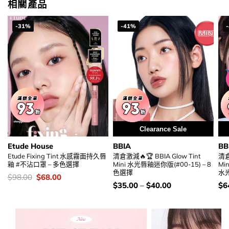
相關產品
-31%
-41%
Clearance Sale
Etude House
BBIA
BB
Etude Fixing Tint 水感霧面持久唇
清倉激減🔥🏆 BBIA Glow Tint
清倉
釉 #不沾口罩 – 多色選擇
Mini 水光唇釉迷你版(#00-15) – 8
Mi
色選擇
水光
價
Original
Current
$
98.00
$
68.00
錢：
price
price
價
價
$
35.00
–
$
40.00
$
6
was:
is:
錢：
錢
$98.00.
$68.00.