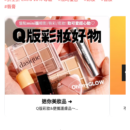
唇膏
迷你美妝品 ➜
Q版彩妝&便攜護膚品～...
不