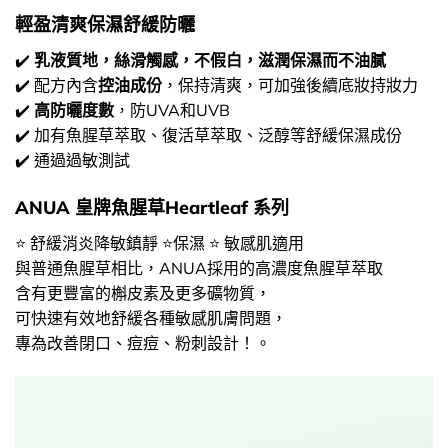
輕盈清爽保濕舒緩防曬
✔️
乳液質地，絲滑觸感，不假白，滋潤保濕而不油膩
✔️ 配方內含
控油成份
，保持清爽，可加強後續底妝持妝力
✔️
高防曬度數
，防UVA和UVB
✔️ 加有魚腥草萃取、復活草萃取、泛醇等舒緩保濕成份
✔️ 通過過敏測試
ANUA 皇牌魚腥草Heartleaf 系列
⭐ 舒緩消炎降敏鎮靜 ⭐保濕 ⭐ 敏感肌適用
與普通魚腥草相比，ANUA採用的高濃度魚腥草萃取
含有更豐富的槲皮素及更多礦物質，
可快速有效地舒緩各種敏感肌膚問題，
專為改善閉口、痘痘、粉刺設計！。