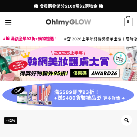
Skip
💳 支援消費券、FPS、八達通、PAYME、信用卡付款
配送港澳
to
content
0
🛍️ 滿額全單93折+購物禮遇！
🏆 2026上半年終得奬榜單出爐＋限時優惠
|
|
|
|
|
|
|
|
|
|
|
|
|
|
滿$599即享93折！
+送$480貨裝禮品🎁
更多詳情 ➜
-42%