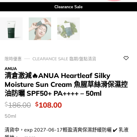
Clearance Sale
限時優惠
CLEARANCE SALE 臨期/盤點清貨
ANUA
清倉激減🔥ANUA Heartleaf Silky
Moisture Sun Cream 魚腥草絲滑保濕控
油防曬 SPF50+ PA++++ – 50ml
價
Original
Current
186.00
108.00
$
$
錢：
price
price
50ml
was:
is:
$186.00.
$108.00.
清貨中，exp 2027-06-17輕盈清爽保濕舒緩防曬 ✔️ 乳液