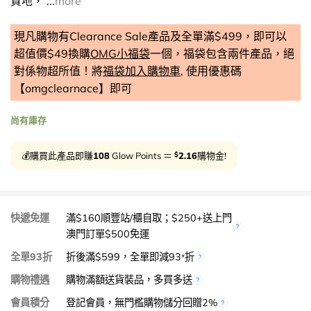
質地， ...
more
現凡購物有Clearance Sale產品及全單滿$499，即可以
超值價$49換購
OMG小福袋
一個，福袋包含兩件產品，絕
對係物超所值！將
福袋加入購物車
, 使用優惠碼
【omgclearnace】即可
尚有庫存
$
💰購買此產品即賺
108
Glow Points ＝
2.16
購物金!
快遞免運
滿$160順豐站/櫃自取；$250+送上門
澳門訂單$500免運
全單93折
折後滿$599，全單即減93
折
*
購物禮遇
購物滿額送貨裝品，多買多送
會員積分
登記會員，無門檻購物儲分回贈2%