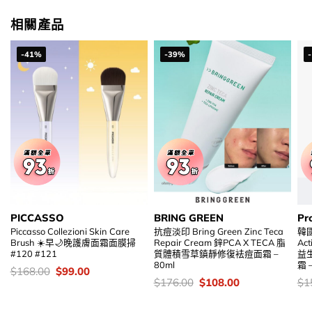
相關產品
-41%
-39%
PICCASSO
BRING GREEN
Pr
Piccasso Collezioni Skin Care
抗痘淡印 Bring Green Zinc Teca
韓國
Brush ☀️早🌙晚護膚面霜面膜掃
Repair Cream 鋅PCA X TECA 脂
Act
#120 #121
質體積雪草鎮靜修復袪痘面霜 –
益
80ml
霜 –
價
Original
Current
$
168.00
$
99.00
錢：
price
price
價
Original
Current
價
$
176.00
$
108.00
$
1
was:
is:
錢：
price
price
錢
$168.00.
$99.00.
was:
is: