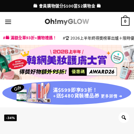
Skip
🛍️ 會員購物儲分$100當$2購物金 🛍️
配送港澳
to
content
0
🛍️ 滿額全單93折+購物禮遇！
🏆 2026上半年終得奬榜單出爐＋限時優惠
|
|
|
|
|
|
|
|
|
|
|
|
|
|
滿$599即享93折！
+送$480貨裝禮品🎁
更多詳情 ➜
-34%