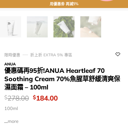
用優惠劵 再減5%
限時優惠
折上折 EXTRA 5% 專區
ANUA
優惠碼再95折!ANUA Heartleaf 70
Soothing Cream 70%魚腥草舒緩清爽保
濕面霜 – 100ml
價
Original
Current
278.00
184.00
$
$
錢：
price
price
100ml
was:
is:
$278.00.
$184.00.
...
more