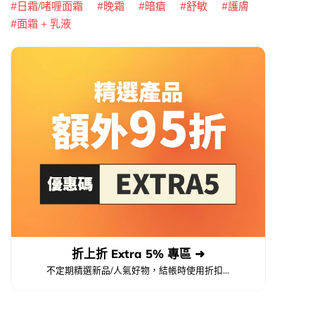
日霜/啫喱面霜
晚霜
暗瘡
舒敏
護膚
面霜 + 乳液
折上折 Extra 5% 專區 ➜
不定期精選新品/人氣好物，結帳時使用折扣...