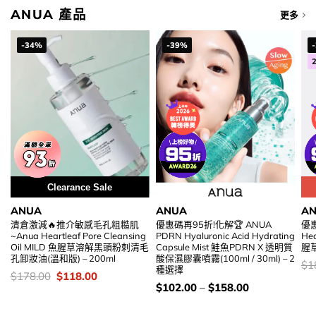
ANUA 產品
更多
-34%
-39%
Clearance Sale
ANUA
ANUA
A
清倉激減🔥推介敏感毛孔粗糙肌
優惠碼再95折!化解🏆 ANUA
優惠
~Anua Heartleaf Pore Cleansing
PDRN Hyaluronic Acid Hydrating
Hea
Oil MILD 魚腥草溶解黑頭粉刺清毛
Capsule Mist 鮭魚PDRN X 透明質
腥草
孔卸妝油(溫和版) – 200ml
酸保濕膠囊噴霧(100ml / 30ml) – 2
價
$
1
種選擇
錢
價
Original
Current
$
178.00
$
118.00
錢：
price
price
價
$
102.00
–
$
158.00
was:
is:
錢：
$178.00.
$118.00.