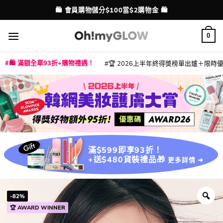
Skip
💳 支援消費券、FPS、八達通、PAYME、信用卡付款
配送港澳
to
content
0
🛍️ 滿額全單93折+購物禮遇！
🏆 2026上半年終得奬榜單出爐＋限時優惠
|
|
|
|
|
|
|
|
|
|
|
|
|
|
滿$599即享93折！
+送$480貨裝禮品🎁
更多詳情 ➜
-82%
🏆 AWARD WINNER