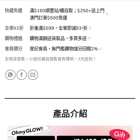
快遞免運
滿$160順豐站/櫃自取；$250+送上門
澳門訂單$500免運
全單93折
折後滿$599，全單即減93
折
*
購物禮遇
購物滿額送貨裝品，多買多送
會員積分
登記會員，無門檻購物儲分回贈2%
全現貨發售，小部份補貨預售會有標明，3天送到！
產品介紹