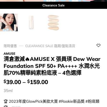
Clearance Sale
限時優惠
CLEARANCE SALE 臨期/盤點清貨
AMUSE
清倉激減🔥AMUSE X 張員瑛 Dew Wear
Foundation SPF 50+ PA++++ 水潤水光
肌70%精華純素粉底液 – 4色選擇
價
39.00
–
159.00
$
$
錢：
35ml
🏆 2023年度GlowPick美妝大賞 #Rookie新品奬 #粉底類