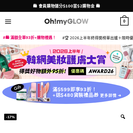
Skip
🛍️ 會員購物儲分$100當$2購物金 🛍️
配送港澳
to
content
0
🛍️ 滿額全單93折+購物禮遇！
🏆 2026上半年終得奬榜單出爐＋限時優惠
|
|
|
|
|
|
|
|
|
|
|
|
|
|
滿$599即享93折！
+送$480貨裝禮品🎁
更多詳情 ➜
-17%