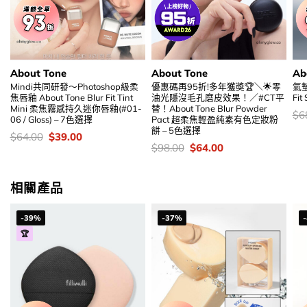
About Tone
About Tone
Ab
Mindi共同研發～Photoshop級柔
優惠碼再95折!多年獲奬🏆＼🌟零
氣墊
焦唇釉 About Tone Blur Fit Tint
油光隱沒毛孔磨皮效果！／#CT平
Fi
Mini 柔焦霧感持久迷你唇釉(#01-
替！About Tone Blur Powder
價
$
6
06 / Gloss) – 7色選擇
Pact 超柔焦輕盈純素有色定妝粉
錢
餅 – 5色選擇
價
Original
Current
$
64.00
$
39.00
錢：
price
price
價
Original
Current
$
98.00
$
64.00
was:
is:
錢：
price
price
$64.00.
$39.00.
was:
is:
$98.00.
$64.00.
相關產品
-39%
-37%
🏆