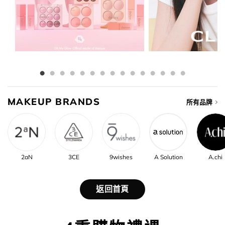
MAKEUP BRANDS
所有品牌
2aN
3CE
9wishes
A Solution
A.chi
返回首頁