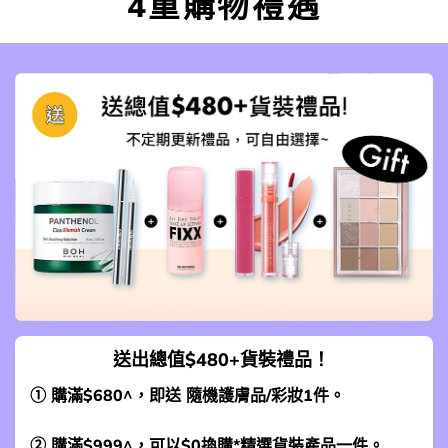
4重購物禮遇
送出總值$480+貨裝禮品！
① 購滿$680^，即送 隨機護膚品/彩妝1件。
② 購滿$999^，可以$0換購*
精選貨裝產品一件
。