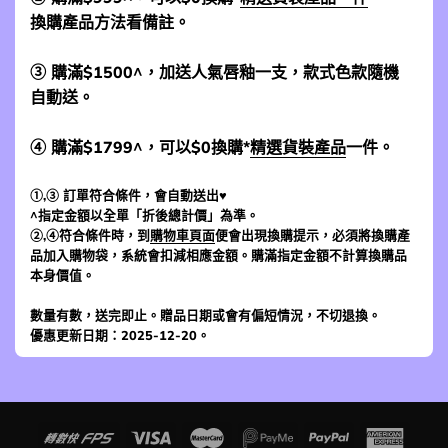
換購產品方法看備註。
③ 購滿$1500^，加送人氣唇釉一支，款式色款隨機
自動送。
④ 購滿$1799^，可以$0換購*
精選貨裝產品
一件。
①,③ 訂單符合條件，會自動送出♥
^指定金額以全單「折後總計價」為準。
②,④符合條件時，到
購物車頁面
便會出現換購提示，必須將換購產
品加入購物袋，系統會扣減相應金額。購滿指定金額不計算換購品
本身價值。
數量有數，送完即止。贈品日期或會有偏短情況，不切退換。
優惠更新日期：2025-12-20。