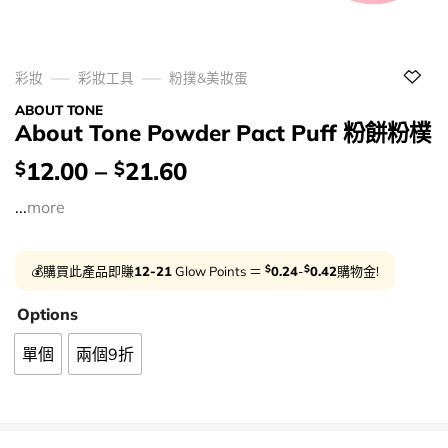
彩妝
彩妝工具
粉撲&美妝蛋
ABOUT TONE
About Tone Powder Pact Puff 粉餅粉樸
價
12.00
–
21.60
$
$
錢：
...
more
$
$
💰購買此產品即賺
12-21
Glow Points ＝
0.24
-
0.42
購物金!
Options
單個
兩個9折