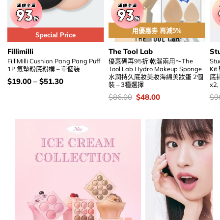
用優惠劵 再減5%
Special Price
Fillimilli
The Tool Lab
St
FilliMilli Cushion Pang Pang Puff
優惠碼再95折!乾濕兩用～The
Stu
1P 氣墊粉底粉樸 – 單個裝
Tool Lab Hydro Makeup Sponge
K
水潤持久底妝美妝海綿美妝蛋 2個
底
價
$
19.00
–
$
51.30
裝 – 3種選擇
x2
錢：
價
Original
Current
價
$
86.00
$
48.00
$
9
錢：
price
price
錢
was:
is:
$86.00.
$48.00.