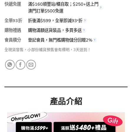
快遞免運
滿$160順豐站/櫃自取；$250+送上門
澳門訂單$500免運
全單93折
折後滿$599，全單即減93
折
*
購物禮遇
購物滿額送貨裝品，多買多送
會員積分
登記會員，無門檻購物儲分回贈2%
全現貨發售，小部份補貨預售會有標明，3天送到！
產品介紹