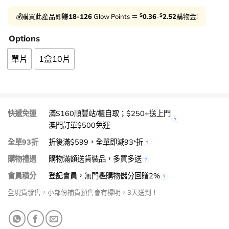
$
$
💰購買此產品即賺
18-126
Glow Points ＝
0.36
-
2.52
購物金!
Options
單片
1盒10片
快遞免運
滿$160順豐站/櫃自取；$250+送上門
澳門訂單$500免運
全單93折
折後滿$599，全單即減93
折
*
購物禮遇
購物滿額送貨裝品，多買多送
會員積分
登記會員，無門檻購物儲分回贈2%
全現貨發售，小部份補貨預售會有標明，3天送到！