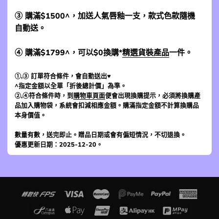
③ 購滿$1500^，加送人氣唇釉一支，款式色款隨機
自動送。
④ 購滿$1799^，可以$0換購*
精選貨裝產品
一件。
①,③ 訂單符合條件，會自動送出♥
^指定金額以全單「折後總計價」為準。
②,④符合條件時，到
購物車頁面
便會出現換購提示，必須將換購產
品加入購物袋，系統會扣減相應金額。購滿指定金額不計算換購品
本身價值。
數量有數，送完即止。贈品日期或會有偏短情況，不切退換。
優惠更新日期：2025-12-20。