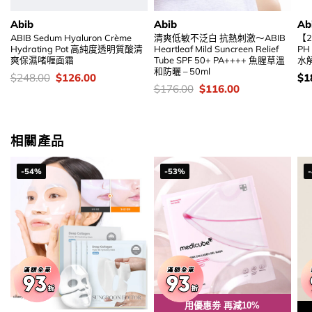
Abib
Abib
Ab
ABIB Sedum Hyaluron Crème
清爽低敏不泛白 抗熱刺激～ABIB
【2
Hydrating Pot 高純度透明質酸清
Heartleaf Mild Suncreen Relief
PH 
爽保濕啫喱面霜
Tube SPF 50+ PA++++ 魚腥草溫
水
和防曬 – 50ml
價
Original
Current
價
$
248.00
$
126.00
$
1
錢：
price
price
錢
價
Original
Current
$
176.00
$
116.00
was:
is:
錢：
price
price
$248.00.
$126.00.
was:
is:
$176.00.
$116.00.
相關產品
-54%
-53%
用優惠劵 再減10%