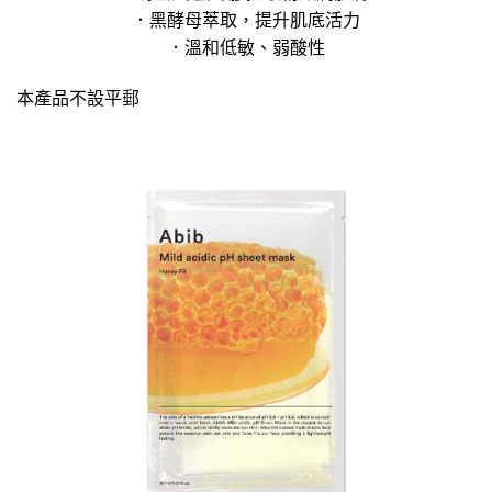
．黑酵母萃取，提升肌底活力
．溫和低敏、弱酸性
本產品不設平郵