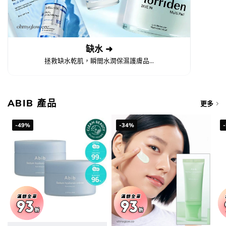
缺水 ➜
拯救缺水乾肌，瞬間水潤保濕護膚品...
ABIB 產品
更多
-49%
-34%