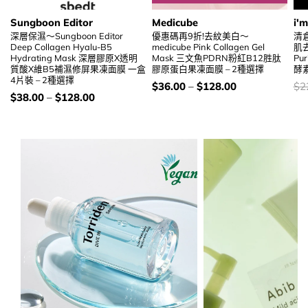
Sungboon Editor
Medicube
i'
深層保濕～Sungboon Editor
優惠碼再9折!去紋美白～
清
Deep Collagen Hyalu-B5
medicube Pink Collagen Gel
肌去
Hydrating Mask 深層膠原X透明
Mask 三文魚PDRN粉紅B12胜肽
Pu
質酸X維B5補濕修屏果凍面膜 一盒
膠原蛋白果凍面膜 – 2種選擇
酵素
4片裝 – 2種選擇
價
價
$
36.00
–
$
128.00
$
2
錢：
錢
價
$
38.00
–
$
128.00
錢：