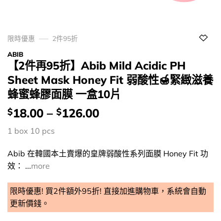
限時優惠
2件95折
ABIB
【2件再95折】Abib Mild Acidic PH
Sheet Mask Honey Fit 弱酸性🍯緊緻滋養
蜂蜜蜂膠面膜 一盒10片
價
18.00
–
126.00
$
$
錢：
1 box 10 pcs
Abib 在韓國本土賣爆的皇牌弱酸性系列面膜 Honey Fit 功
效： ...
more
限時優惠! 買2件額外95折! 直接加進購物車，系統會自動
更新價錢。