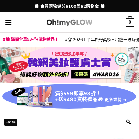
Skip
🛍️ 會員購物儲分$100當$2購物金 🛍️
配送港澳
to
content
0
🛍️ 滿額全單93折+購物禮遇！
🏆 2026上半年終得奬榜單出爐＋限時優惠
|
|
|
|
|
|
|
|
|
|
|
|
|
|
滿$599即享93折！
+送$480貨裝禮品🎁
更多詳情 ➜
-51%