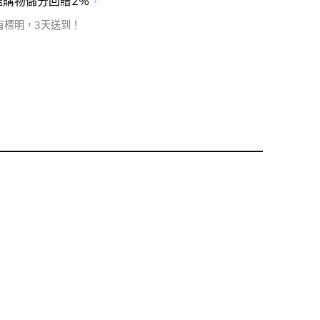
檻購物儲分回贈2%
有標明，3天送到！