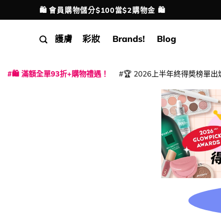
Skip
🛍️ 會員購物儲分$100當$2購物金 🛍️
配送港澳
to
content
護膚
彩妝
Brands!
Blog
🛍️ 滿額全單93折+購物禮遇！
🏆 2026上半年終得奬榜單出
|
|
|
|
|
|
|
|
|
|
|
|
|
|