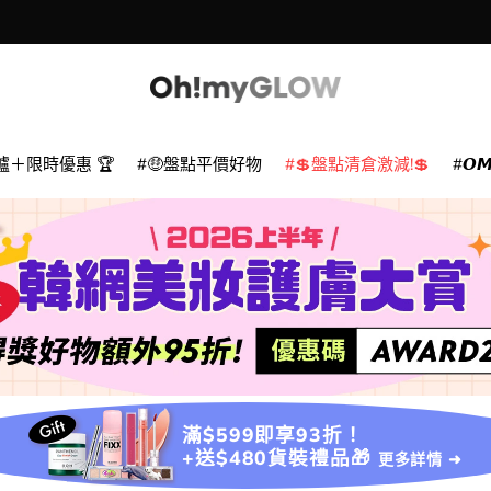
爐＋限時優惠 🏆
🤑盤點平價好物
💲盤點清倉激減!💲
𝙊
滿$599即享93折！
+送$480貨裝禮品🎁
更多詳情 ➜