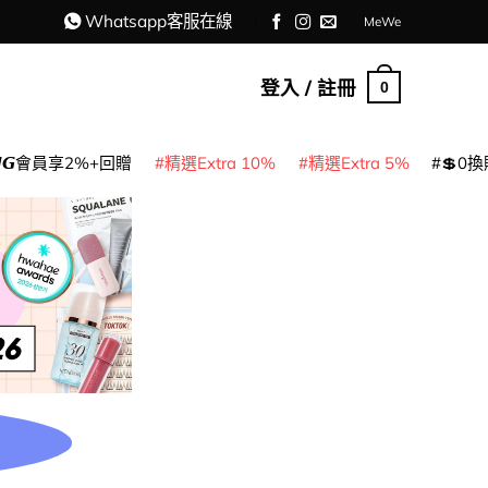
Whatsapp客服在線
MeWe
登入 / 註冊
0
𝙈𝙂會員享2%+回贈
精選Extra 10%
精選Extra 5%
💲0