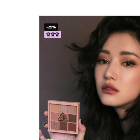
-29%
🏆🏆🏆