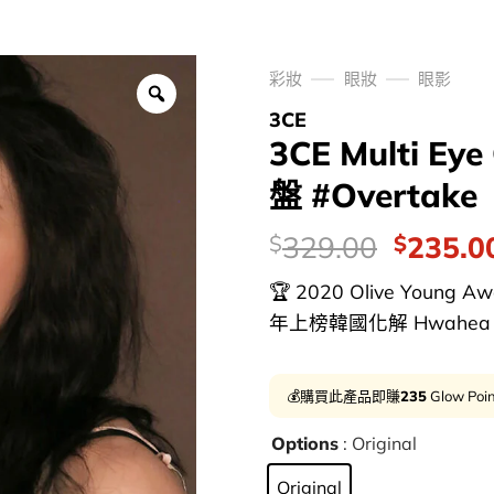
彩妝
眼妝
眼影
3CE
3CE Multi Eye
盤 #Overtake
價
Origina
329.00
235.0
$
$
錢：
price
🏆 2020 Olive Youn
was:
年上榜韓國化解 Hwahea Bea
$329.0
💰購買此產品即賺
235
Glow Poi
Options
: Original
Original