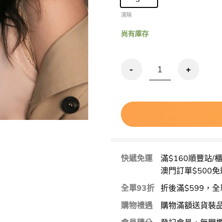
清除
尚有庫存
3CE Multi Eye Color Pa
快遞免運
滿$160順豐站/
澳門訂單$500免
全單93折
折後滿$599，全
購物禮遇
購物滿額送貨裝