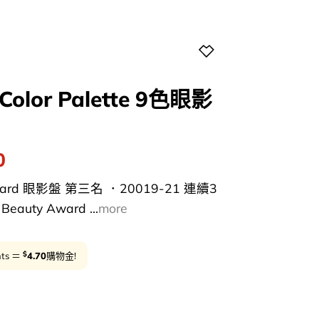
 Color Palette 9色眼影
l
Current
0
price
g Award 眼影盤 第三名 ．20019-21 連續3
is:
uty Award ...
more
0.
$235.00.
$
nts ＝
4.70
購物金!