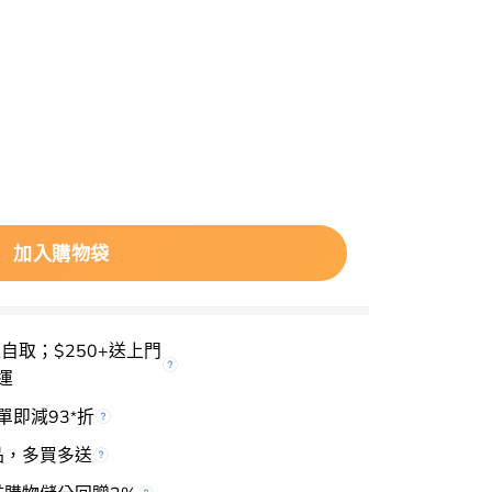
lette 9色眼影盤 #Overtake 數量
加入購物袋
櫃自取；$250+送上門
運
單即減93
折
*
品，多買多送