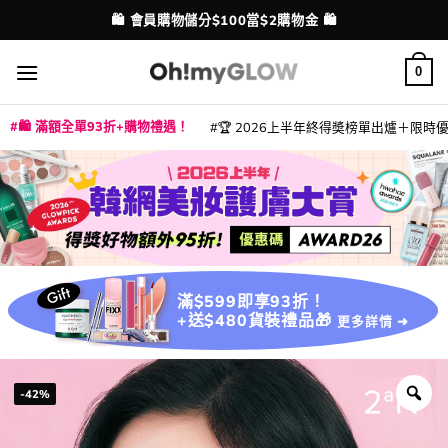
Skip
💳 支援消費券、FPS、八達通、PAYME、信用卡付款
配送港澳
to
content
0
🛍️ 滿額全單93折+購物禮遇！
🏆 2026上半年終得奬榜單出爐＋限時優惠
|
|
|
|
|
|
|
|
|
|
|
|
|
|
滿$599即享93折！
+送$480貨裝禮品🎁
更多詳情 ➜
-42%