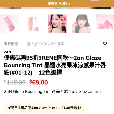
用優惠劵 再減5%
限時優惠
折上折 EXTRA 5% 專區
2AN
優惠碼再95折!IRENE同款～2an Glaze
Bouncing Tint 晶透水亮果凍涼感果汁唇
釉(#01-12) – 12色選擇
價
Original
Current
118.00
69.00
$
$
錢：
price
price
2aN Glaze Bouncing Tint 產品介紹 2aN Glaz ...
more
was:
is:
$118.00.
$69.00.
$
💰購買此產品即賺
69
Glow Points ＝
1.38
購物金!