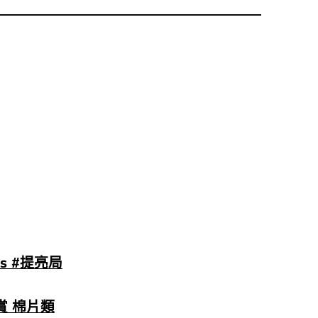
ds #提亮局
大賞 棉片類