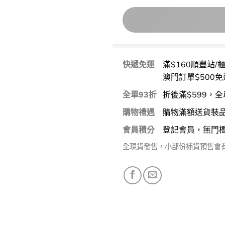
快遞免運
滿$160順豐站/
澳門訂單$500免
全單93折
折後滿$599，全
購物禮遇
購物滿額送貨裝
會員積分
登記會員，無門
全現貨發售，小部份補貨預售會