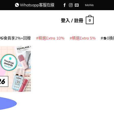
Whatsapp客服在線
MeWe
登入 / 註冊
0
𝙈𝙂會員享2%+回贈
精選Extra 10%
精選Extra 5%
💲0