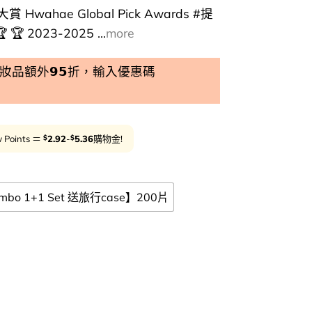
Hwahae Global Pick Awards #提
 2023-2025 ...
more
品額外𝟵𝟱折，輸入優惠碼
$
$
 Points ＝
2.92
-
5.36
購物金!
bo 1+1 Set 送旅行case】200片
+1 Set 200片+送旅行case】🏆OY 熱賣No.1 💡瑕疵粗糙肌～