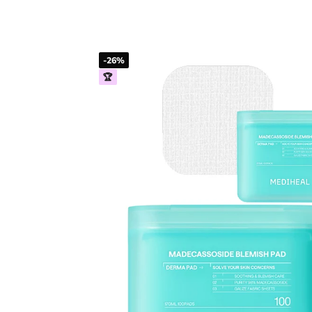
-26%
🏆