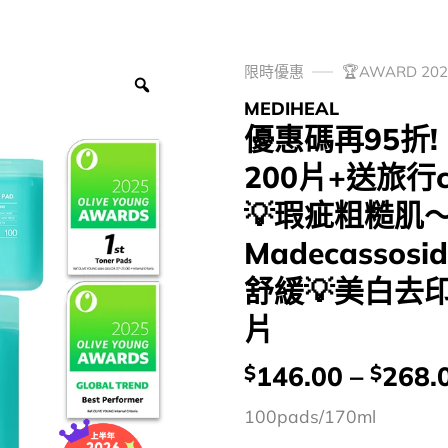
限時優惠
🏆AWARD 2
MEDIHEAL
優惠碼再95折!【
200片+送旅行c
💡瑕疵粗糙肌～
Madecassosi
舒緩💡美白去印
片
價
146.00
–
268.
$
$
錢：
100pads/170ml