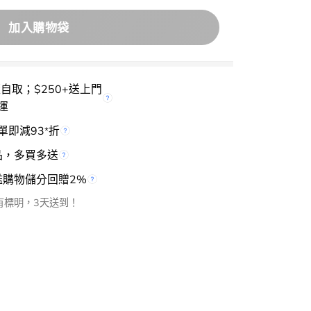
加入購物袋
櫃自取；$250+送上門
運
單即減93
折
*
品，多買多送
檻購物儲分回贈2%
有標明，3天送到！