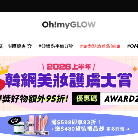
爐＋限時優惠 🏆
🤑盤點平價好物
💲盤點清倉激減!💲
𝙊
滿$599即享93折！
+送$480貨裝禮品🎁
更多詳情 ➜