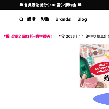
Skip
🛍️ 會員購物儲分$100當$2購物金 🛍️
配送港澳
to
content
護膚
彩妝
Brands!
Blog
🛍️ 滿額全單93折+購物禮遇！
🏆 2026上半年終得奬榜單出
|
|
|
|
|
|
|
|
|
|
|
|
|
|