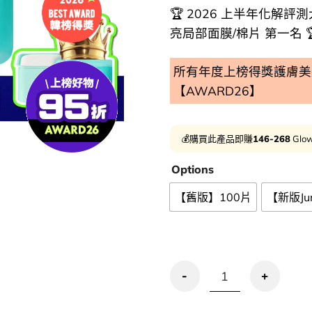
🏆 2026 上半年化解評測大賞 
亮局部面膜/棉片 第一名 🏆 🏆
所有年度上榜得獎護膚美妝
【AWARD26】
💰購買此產品即賺
146-268
Glow
Options
【舊版】100片
【新版Jum
優惠碼再95折!【限量Jumbo 1