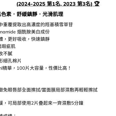
(2024-2025 第1名, 2023 第3名) 🏆
黑色素．舒緩鎮靜．光滑肌理
中重覆提取出高濃度的羥基積雪草苷
tinamide 烟酰胺美白成份
體，更好吸收，快速鎮靜
糙瑕疵肌
收不膩
形細孔棉片
ml精華，100片大容量，性價比高！
避免眼唇部全面擦拭/當面膜局部濕敷再輕輕擦拭
緩，可局部使用2片疊起來一齊濕敷5分鐘