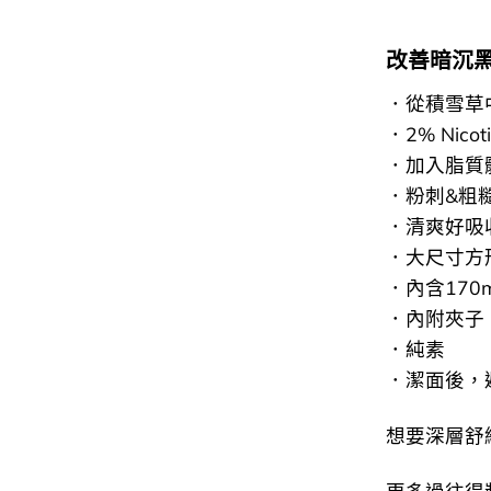
改善暗沉
．從積雪草
．2% Nico
．加入脂質
．粉刺&粗
．清爽好吸
．大尺寸方
．內含170
．內附夾子
．純素
．潔面後，
想要深層舒