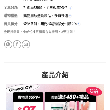
全單93折
折後滿$599，全單即減93
折
*
購物禮遇
購物滿額送貨裝品，多買多送
會員積分
登記會員，無門檻購物儲分回贈2%
全現貨發售，小部份補貨預售會有標明，3天送到！
產品介紹