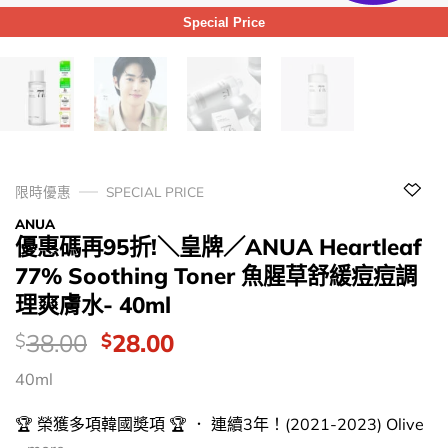
Special Price
限時優惠
SPECIAL PRICE
ANUA
優惠碼再95折!＼皇牌／ANUA Heartleaf
77% Soothing Toner 魚腥草舒緩痘痘調
理爽膚水- 40ml
價
Original
Current
38.00
28.00
$
$
錢：
price
price
40ml
was:
is:
$38.00.
$28.00.
🏆 榮獲多項韓國奬項 🏆 ． 連續3年！(2021-2023) Olive