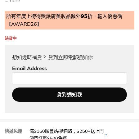
...
more
所有年度上榜得獎護膚美妝品額外𝟵𝟱折，輸入優惠碼
【AWARD26】
缺貨中
想知幾時補貨？ 貨到立即電郵通知你
Email Address
快遞免運
滿$160順豐站/櫃自取；$250+送上門
澳門訂單$500免運