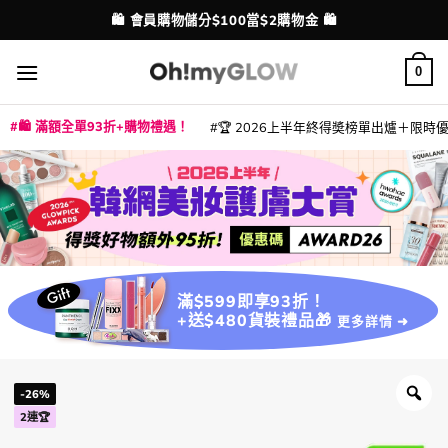
Skip
💳 支援消費券、FPS、八達通、PAYME、信用卡付款
配送港澳
to
content
0
🛍️ 滿額全單93折+購物禮遇！
🏆 2026上半年終得奬榜單出爐＋限時優惠
|
|
|
|
|
|
|
|
|
|
|
|
|
|
滿$599即享93折！
+送$480貨裝禮品🎁
更多詳情 ➜
-26%
2連🏆