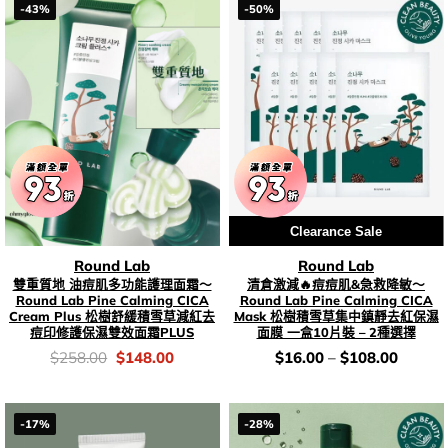
-43%
-50%
Clearance Sale
Round Lab
Round Lab
雙重質地 油痘肌多功能護理面霜～
清倉激減🔥痘痘肌&急救降敏～
Round Lab Pine Calming CICA
Round Lab Pine Calming CICA
Cream Plus 松樹舒緩積雪草減紅去
Mask 松樹積雪草集中鎮靜去紅保濕
痘印修護保濕雙效面霜PLUS
面膜 一盒10片裝 – 2種選擇
價
Original
Current
價
$
258.00
$
148.00
$
16.00
–
$
108.00
錢：
price
price
錢：
was:
is:
$258.00.
$148.00.
-17%
-28%