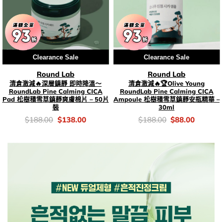
Clearance Sale
Clearance Sale
Round Lab
Round Lab
清倉激減🔥深層鎮靜 即時降溫～
清倉激減🔥🏆Olive Young
RoundLab Pine Calming CICA
RoundLab Pine Calming CICA
Pad 松樹積雪草鎮靜爽膚棉片 – 50片
Ampoule 松樹積雪草鎮靜安瓶精華 –
裝
30ml
價
Original
Current
價
Original
Current
$
188.00
$
138.00
$
188.00
$
88.00
錢：
price
price
錢：
price
price
was:
is:
was:
is:
$188.00.
$138.00.
$188.00.
$88.00.