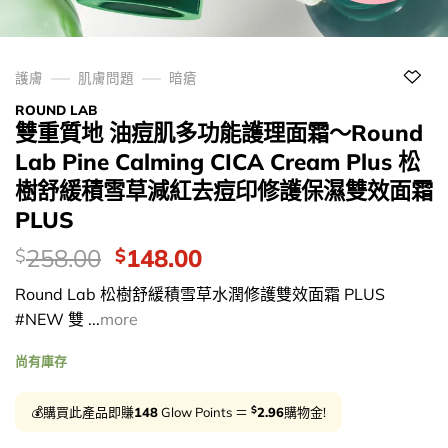
護膚
肌膚問題
暗瘡
ROUND LAB
雙重質地 油痘肌多功能護理面霜～Round
Lab Pine Calming CICA Cream Plus 松
樹舒緩積雪草減紅去痘印修護保濕雙效面霜
PLUS
價
Original
Current
258.00
148.00
$
$
錢：
price
price
Round Lab 松樹舒緩積雪草水潤修護雙效面霜 PLUS
was:
is:
#NEW 雙 ...
more
$258.00.
$148.00.
尚有庫存
$
💰購買此產品即賺
148
Glow Points ＝
2.96
購物金!