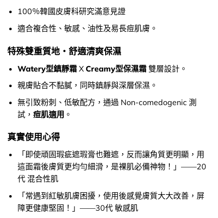
100％韓國皮膚科研究滿意見證
適合複合性、敏感、油性及易長痘肌膚。
特殊雙重質地・舒適清爽保濕
Watery型鎮靜霜
X
Creamy型保濕霜
雙層設計。
親膚貼合不黏膩，同時鎮靜與深層保濕。
無引致粉刺、低敏配方，通過 Non-comedogenic 測
試，
痘肌適用
。
真實使用心得
「即使頑固瑕疵遮瑕膏也難遮，反而讓角質更明顯，用
這面霜後膚質更均勻細滑，是裸肌必備神物！」——20
代 混合性肌
「常遇到紅敏肌膚困擾，使用後感覺膚質大大改善，屏
障更健康堅固！」——30代 敏感肌