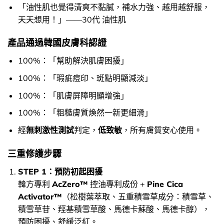
「油性肌也覺得清爽不黏膩，補水力強、越用越舒服，
天天想用！」——30代 油性肌
產品通過韓國皮膚科認證
100%：「幫助解決肌膚困擾」
100%：「瑕疵痘印、斑點明顯減淡」
100%：「肌膚屏障明顯增強」
100%：「粗糙膚質煥然一新更細滑」
經
無刺激性測試
判定，
低致敏
，所有膚質安心使用。
三重修護步驟
STEP 1：預防初起困擾
韓方專利
AcZero™
控油專利成份 +
Pine Cica
Activator™
（松樹葉萃取、五重積雪草成分：積雪草、
積雪草苷、羥基積雪草酸、馬德卡蘇酸、馬德卡醇），
預防困擾、舒緩泛紅。