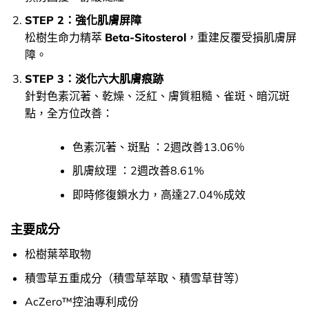
STEP 2：強化肌膚屏障
松樹生命力精萃
Beta-Sitosterol
，重建反覆受損肌膚屏
障。
STEP 3：淡化六大肌膚痕跡
針對色素沉著、乾燥、泛紅、膚質粗糙、雀斑、暗沉斑
點，全方位改善：
色素沉著、斑點 ：2週改善13.06％
肌膚紋理 ：2週改善8.61%
即時修復鎖水力，高達27.04%成效
主要成分
松樹葉萃取物
積雪草五重成分（積雪草萃取、積雪草苷等）
AcZero™控油專利成份