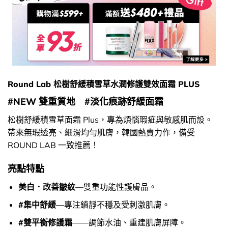
Round Lab 松樹舒緩積雪草水潤修護雙效面霜 PLUS
#NEW 雙重質地 #淡化痕跡舒緩面霜
松樹舒緩積雪草面霜 Plus，專為煩惱瑕疵與敏感肌而設。
帶來無瑕透亮、細滑均勻肌膚，韓國熱賣力作，備受
ROUND LAB 一致推薦！
亮點特點
美白．改善皺紋
—雙重功能性護膚品。
#集中舒緩
—專注鎮靜不穩及受刺激肌膚。
#雙平衡修護霜
——調節水油、重建肌膚屏障。