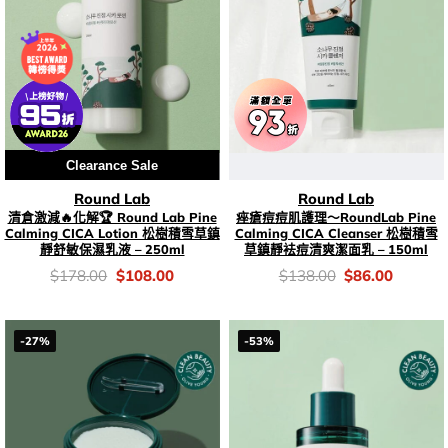
Clearance Sale
Round Lab
Round Lab
清倉激減🔥化解🏆 Round Lab Pine
痤瘡痘痘肌護理～RoundLab Pine
Calming CICA Lotion 松樹積雪草鎮
Calming CICA Cleanser 松樹積雪
靜舒敏保濕乳液 – 250ml
草鎮靜袪痘清爽潔面乳 – 150ml
價
Original
Current
價
Original
Current
$
178.00
$
108.00
$
138.00
$
86.00
錢：
price
price
錢：
price
price
was:
is:
was:
is:
$178.00.
$108.00.
$138.00.
$86.00.
-27%
-53%