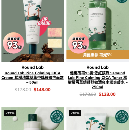
用優惠劵 再減5%
Round Lab
Round Lab
Round Lab Pine Calming CICA
優惠碼再95折!泛紅鎮靜～Round
Cream 松樹積雪草集中鎮靜袪痘面霜
Lab Pine Calming CICA Toner 松
– 50ml
樹積雪草鎮靜舒敏清爽水潤爽膚水 –
250ml
價
Original
Current
$
178.00
$
148.00
錢：
price
price
價
Original
Current
$
178.00
$
128.00
was:
is:
錢：
price
price
$178.00.
$148.00.
was:
is:
$178.00.
$128.0
-39%
-38%