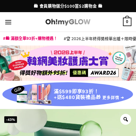
Skip
💳 支援消費券、FPS、八達通、PAYME、信用卡付款
配送港澳
to
content
0
🛍️ 滿額全單93折+購物禮遇！
🏆 2026上半年終得奬榜單出爐＋限時優惠
|
|
|
|
|
|
|
|
|
|
|
|
|
|
滿$599即享93折！
+送$480貨裝禮品🎁
更多詳情 ➜
-43%