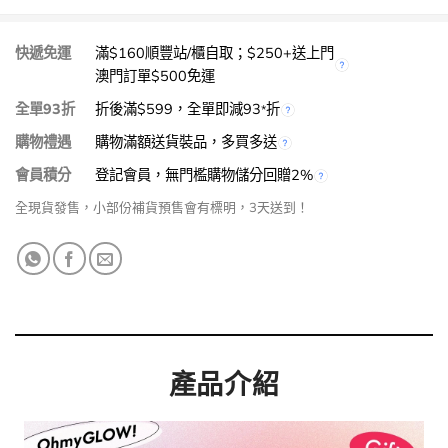
快遞免運
滿$160順豐站/櫃自取；$250+送上門
澳門訂單$500免運
全單93折
折後滿$599，全單即減93
折
*
購物禮遇
購物滿額送貨裝品，多買多送
會員積分
登記會員，無門檻購物儲分回贈2%
全現貨發售，小部份補貨預售會有標明，3天送到！
產品介紹