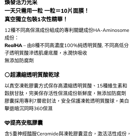
煥發活力光采
一天只需用一粒 一粒＝10片面膜！
真空獨立包裝1次性精華！
12種不同高保濕成份組成的專利關鍵成份HA-Aminosome
成份：
RealHA
– 由8種不同高濃度100%純透明質酸, 不同高低分
子透明質酸滲透肌膚底層，水潤快吸收
無添加防腐劑
⚪超濃縮透明質酸乾球
以真空凍乾膠囊方式保存高濃縮透明質酸、15種維生素和
穀胱甘肽，完美保存活性保濕成份新鮮度，無添加防腐劑
膠囊採用專利7層密封法，安全保護凍乾透明質酸球，美白
擊退暗沉同時360保濕
​​​🩷提亮安瓶膠囊
含5重神經醯胺Ceramide與凍乾膠囊混合，激活活性成份，