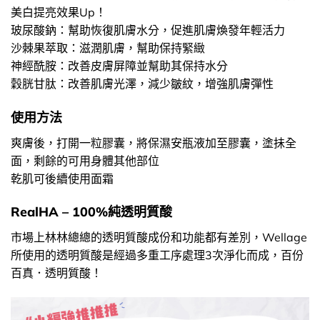
美白提亮效果Up！
玻尿酸鈉：幫助恢復肌膚水分，促進肌膚煥發年輕活力
沙棘果萃取：滋潤肌膚，幫助保持緊緻
神經酰胺：改善皮膚屏障並幫助其保持水分
穀胱甘肽：改善肌膚光澤，減少皺紋，增強肌膚彈性
使用方法
爽膚後，打開一粒膠囊，將保濕安瓶液加至膠囊，塗抺全
面，剩餘的可用身體其他部位
乾肌可後續使用面霜
RealHA – 100%純透明質酸
市場上林林總總的透明質酸成份和功能都有差別，Wellage
所使用的透明質酸是經過多重工序處理3次淨化而成，百份
百真．透明質酸！