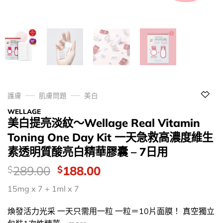
護膚
肌膚問題
美白
WELLAGE
美白提亮淡紋～Wellage Real Vitamin
Toning One Day Kit 一天急救高濃度維生
素透明質酸亮白精華膠囊 – 7日用
價
Original
Current
289.00
188.00
$
$
錢：
price
price
15mg x 7 + 1ml x 7
was:
is:
$289.00.
$188.00.
煥發活力光采 一天只需用一粒 一粒＝10片面膜！ 真空獨立