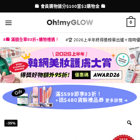
Skip
💳 支援消費券、FPS、八達通、PAYME、信用卡付款
🛍️ 會員購物儲分$100當$2購物金 🛍️
配送港澳
to
content
0
🛍️ 滿額全單93折+購物禮遇！
🏆 2026上半年終得奬榜單出爐＋限時優惠
|
|
|
|
|
|
|
|
|
|
|
|
|
|
滿$599即享93折！
+送$480貨裝禮品🎁
更多詳情 ➜
-35%