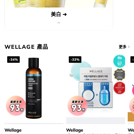
美白 ➜
...
WELLAGE 產品
更多
-34%
-33%
Wellage
Wellage
We