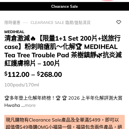
Clearance Sale
限時優惠
CLEARANCE SALE 臨期/盤點清貨
MEDIHEAL
清倉激減🔥【限量1+1 Set 200片+送旅行
case】粉刺暗瘡肌～化解🏆 MEDIHEAL
Tea Tree Trouble Pad 茶樹鎮靜🌿抗炎減
紅護膚棉片 – 100片
價
112.00
–
268.00
$
$
錢：
100pads/170ml
🏆多年登上化解年終榜！🏆 🏆 2026 上半年化解評測大賞
Hwaha ...
more
現凡購物有Clearance Sale產品及全單滿$499，即可以
超值價$49換購
OMG小福袋
一個，福袋包含兩件產品，絕