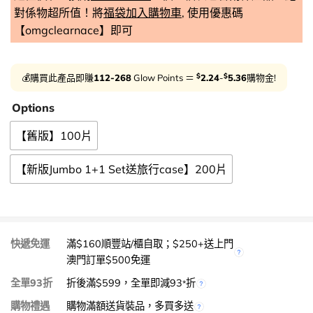
對係物超所值！將
福袋加入購物車
, 使用優惠碼
【omgclearnace】即可
$
$
💰購買此產品即賺
112-268
Glow Points ＝
2.24
-
5.36
購物金!
Options
【舊版】100片
【新版Jumbo 1+1 Set送旅行case】200片
快遞免運
滿$160順豐站/櫃自取；$250+送上門
澳門訂單$500免運
全單93折
折後滿$599，全單即減93
折
*
購物禮遇
購物滿額送貨裝品，多買多送