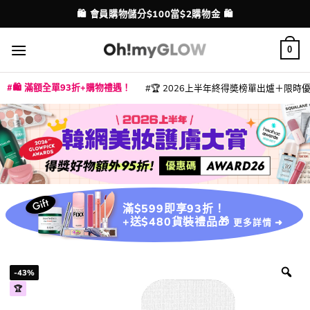
Skip
💳 支援消費券、FPS、八達通、PAYME、信用卡付款
配送港澳
to
content
0
🛍️ 滿額全單93折+購物禮遇！
🏆 2026上半年終得奬榜單出爐＋限時優惠
|
|
|
|
|
|
|
|
|
|
|
|
|
|
滿$599即享93折！
+送$480貨裝禮品🎁
更多詳情 ➜
-43%
🏆