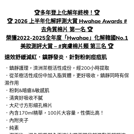
🏆多年登上化解年終榜！🏆
🏆 2026 上半年化解評測大賞 Hwahae Awards #
去角質棉片 第一名 🏆
榮獲2022-2025全年度「Hwahae」化解韓國No.1
美妝測評大賞 – #爽膚棉片類 第三名 🏆
速效舒緩減紅．鎮靜發炎．針對粉刺痘痘肌
．鎮靜護理，濟洲茶樹活性成份，經200小時提取
．從茶樹活性成份中加入脂質體，更好吸收，鎮靜同時有保
濕作用
．粉刺&暗瘡&敏感肌
．清爽好吸收不膩
．大尺寸方形細孔棉片
．內含170ml精華，100片大容量，性價比高！
．內附夾子
．純素