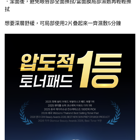
．潔面後，避免眼唇部全面擦拭/當面膜局部濕敷再輕輕擦
拭
想要深層舒緩，可局部使用2片疊起來一齊濕敷5分鐘