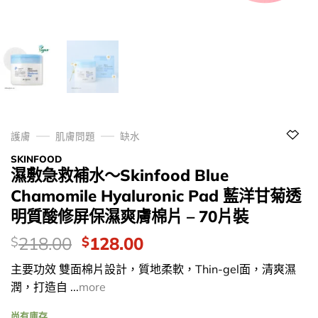
護膚
肌膚問題
缺水
SKINFOOD
濕敷急救補水～Skinfood Blue
Chamomile Hyaluronic Pad 藍洋甘菊透
明質酸修屏保濕爽膚棉片 – 70片裝
價
Original
Current
218.00
128.00
$
$
錢：
price
price
主要功效 雙面棉片設計，質地柔軟，Thin-gel面，清爽濕
was:
is:
潤，打造自 ...
more
$218.00.
$128.00.
尚有庫存