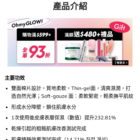
產品介紹
主要功效
雙面棉片設計，質地柔軟，Thin-gel面，清爽濕潤，打
造自然光澤；Soft-gauze 面：柔軟緊密，輕柔撫平肌紋
形成水分障壁，鎖住肌膚水分
1次使用後皮膚表層保濕（數值）提升232.81%
乾燥引起的粗糙肌膚改善測試完成
肌膚鎮靜效果測試完成（14.21% 진정 개선）