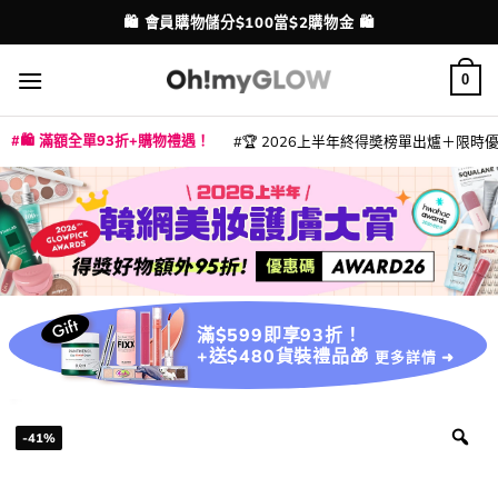
Skip
💳 支援消費券、FPS、八達通、PAYME、信用卡付款
配送港澳
to
content
0
🛍️ 滿額全單93折+購物禮遇！
🏆 2026上半年終得奬榜單出爐＋限時優惠
|
|
|
|
|
|
|
|
|
|
|
|
|
|
滿$599即享93折！
+送$480貨裝禮品🎁
更多詳情 ➜
-41%