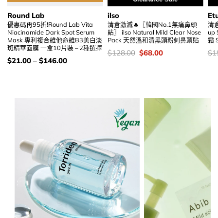
Round Lab
ilso
Et
優惠碼再95折!Round Lab Vita
清倉激減🔥〖韓國No.1無痛鼻頭
清倉激
Niacinamide Dark Spot Serum
貼〗 ilso Natural Mild Clear Nose
up
Mask 專利複合維他命維B3美白淡
Pack 天然溫和清黑頭粉刺鼻頭貼
霜 
斑精華面膜 一盒10片裝 – 2種選擇
價
Original
Current
價
$
128.00
$
68.00
$
1
錢：
price
price
錢
價
$
21.00
–
$
146.00
was:
is:
錢：
$128.00.
$68.00.