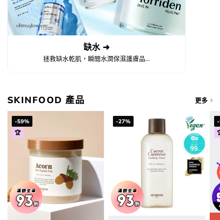
缺水 ➜
拯救缺水乾肌，瞬間水潤保濕護膚品...
SKINFOOD 產品
更多
-59%
-27%
🏆