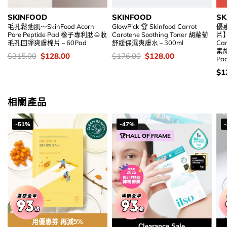
SKINFOOD
SKINFOOD
SK
毛孔鬆弛肌～SkinFood Acorn
GlowPick 🏆 Skinfood Carrot
優惠
Pore Peptide Pad 橡子專利肽🌰收
Carotene Soothing Toner 胡蘿蔔
片】
毛孔回彈爽膚棉片 – 60Pad
舒緩保濕爽膚水 – 300ml
Car
素
價
Original
Current
價
Original
Current
$
315.00
$
128.00
$
176.00
$
128.00
Pa
錢：
price
price
錢：
price
price
was:
is:
was:
is:
價
$
1
$315.00.
$128.00.
$176.00.
$128.00.
錢
相關產品
-51%
-47%
🏆HALL OF FRAME
用優惠劵 再減5%
Clearance Sale