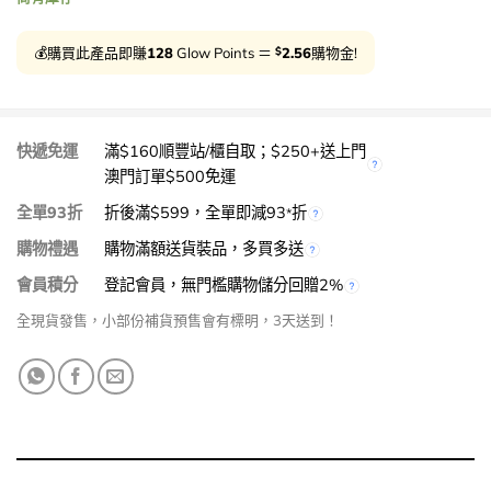
$
💰購買此產品即賺
128
Glow Points ＝
2.56
購物金!
快遞免運
滿$160順豐站/櫃自取；$250+送上門
澳門訂單$500免運
全單93折
折後滿$599，全單即減93
折
*
購物禮遇
購物滿額送貨裝品，多買多送
會員積分
登記會員，無門檻購物儲分回贈2%
全現貨發售，小部份補貨預售會有標明，3天送到！