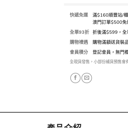
快遞免運
滿$160順豐站/
澳門訂單$500免
全單93折
折後滿$599，全
購物禮遇
購物滿額送貨裝
會員積分
登記會員，無門
全現貨發售，小部份補貨預售會
產品介紹