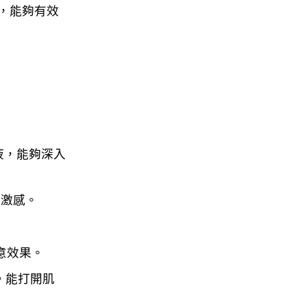
，能夠有效
濾液，能夠深入
刺激感。
意效果。
分。能打開肌