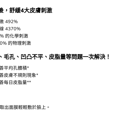
後，舒緩4大皮膚刺激
激 492%
線 4370%
82% 的化學刺激
960% 的物理刺激
、毛孔、凹凸不平、皮脂量等問題一次解決！
 改善平均孔體積*
 改善皮膚不規則現象*
 改善每日皮脂量**
取出面膜輕輕敷於臉上。