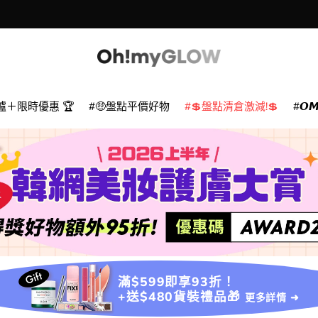
爐＋限時優惠 🏆
🤑盤點平價好物
💲盤點清倉激減!💲
𝙊
滿$599即享93折！
+送$480貨裝禮品🎁
更多詳情 ➜