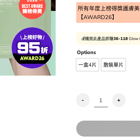
所有年度上榜得獎護膚美妝
【AWARD26】
💰購買此產品即賺
36-118
Glow 
Options
一盒4片
散裝單片
優惠碼再95折!敷後變透明 Biod