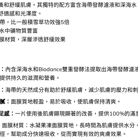
養和舒緩肌膚。其獨特的配方富含海帶發酵濾液和深海水
舒適感和光澤度。
%海帶，比一般積雪草功效強5倍
層水中礦物質豐富
膠面膜材質，深層滲透舒緩效果
：
內含深海水和Biodance雙重發酵法提取出海帶發酵
提供持久的滋潤和營養。
：
海帶的天然成分有助於舒緩肌膚，減少肌膚的壓力和
膩：
面膜質地輕盈，易於吸收，使肌膚保持清爽。
滿足感：
一片使用後肌膚顯現顯著的改善，提供100%的滿
ogel 面膜材質：水凝果凍面膜質地，長時間為肌膚提供水
徑，幫助成分快速吸收，從而實現有效的爽膚效果。