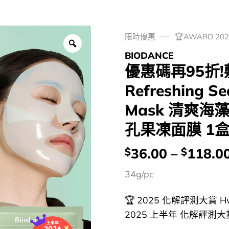
限時優惠
🏆AWARD 2
BIODANCE
優惠碼再95折!敷
Refreshing Se
Mask 清爽
孔果凍面膜 1盒
價
36.00
–
118.0
$
$
錢：
34g/pc
🏆 2025 化解評測大賞 Hw
2025 上半年 化解評測大賞 H