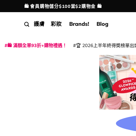
Skip
🛍️ 會員購物儲分$100當$2購物金 🛍️
配送港澳
to
content
護膚
彩妝
Brands!
Blog
🛍️ 滿額全單93折+購物禮遇！
🏆 2026上半年終得奬榜單出
|
|
|
|
|
|
|
|
|
|
|
|
|
|