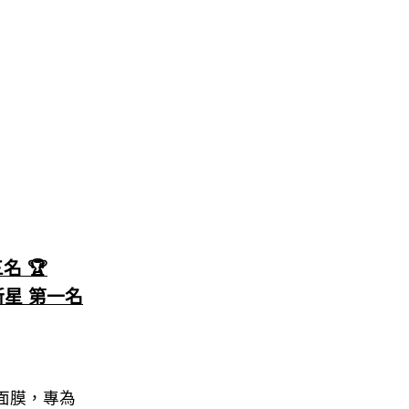
名 🏆
膜新星 第一名
高效的面膜，專為