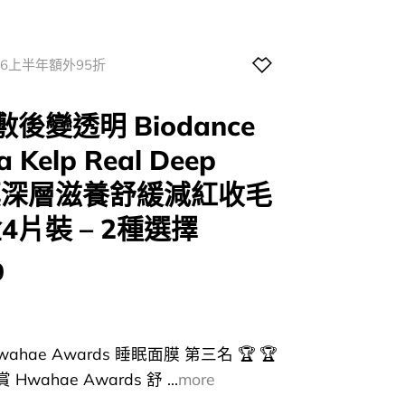
026上半年額外95折
後變透明 Biodance
a Kelp Real Deep
海藻深層滋養舒緩減紅收毛
4片裝 – 2種選擇
0
ahae Awards 睡眠面膜 第三名 🏆 🏆
wahae Awards 舒 ...
more