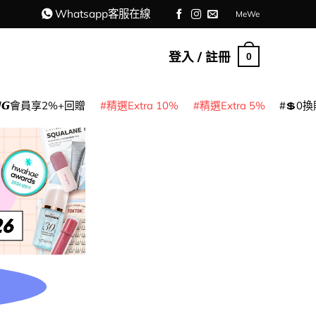
Whatsapp客服在線
MeWe
登入 / 註冊
0
𝙈𝙂會員享2%+回贈
精選Extra 10%
精選Extra 5%
💲0