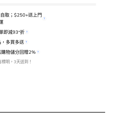
櫃自取；$250+送上門
運
單即減93
折
*
品，多買多送
檻購物儲分回贈2%
有標明，3天送到！