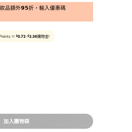
品額外𝟵𝟱折，輸入優惠碼
$
$
Points ＝
0.72
-
2.36
購物金!
ance Refreshing Sea Kelp Real Deep Mask
加入購物袋