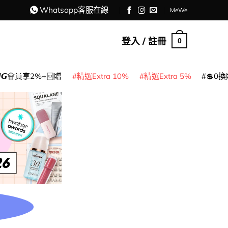
Whatsapp客服在線
MeWe
登入 / 註冊
0
𝙈𝙂會員享2%+回贈
精選Extra 10%
精選Extra 5%
💲0