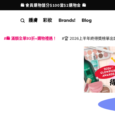
Skip
🛍️ 會員購物儲分$100當$2購物金 🛍️
配送港澳
to
content
護膚
彩妝
Brands!
Blog
🛍️ 滿額全單93折+購物禮遇！
🏆 2026上半年終得奬榜單出
|
|
|
|
|
|
|
|
|
|
|
|
|
|