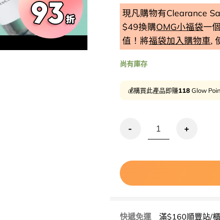
現凡購物有Clearance
$49換購
OMG小福袋
一
值！將
福袋加入購物車
,
Clearance 
尚有庫存
💰購買此產品即賺
118
Glow Poi
清倉激減🔥推介敏感毛孔粗糙肌~An
快遞免運
滿$160順豐站/