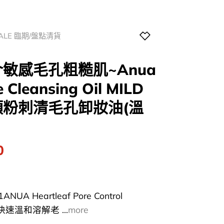
SALE 臨期/盤點清貨
介敏感毛孔粗糙肌~Anua
e Cleansing Oil MILD
粉刺清毛孔卸妝油(溫
l
Current
0
price
is:
0.
$118.00.
UA Heartleaf Pore Control
每天快速溫和溶解老 ...
more