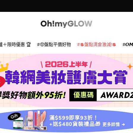
爐＋限時優惠 🏆
🤑盤點平價好物
💲盤點清倉激減!💲
𝙊
滿$599即享93折！
+送$480貨裝禮品🎁
更多詳情 ➜