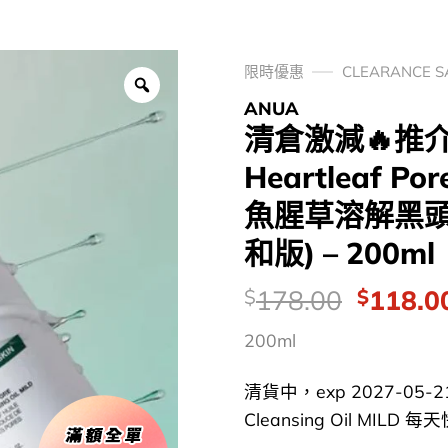
限時優惠
CLEARANCE 
ANUA
清倉激減🔥推
Heartleaf Por
魚腥草溶解黑頭
和版) – 200ml
價
Origina
178.00
118.0
$
$
錢：
price
200ml
was:
$178.0
清貨中，exp 2027-05-21AN
Cleansing Oil MILD 