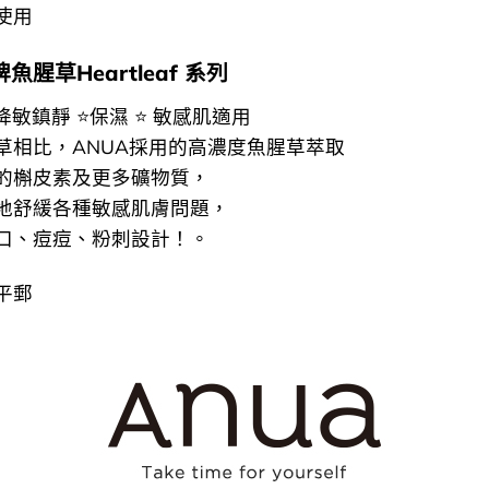
使用
牌魚腥草Heartleaf 系列
降敏鎮靜 ⭐保濕 ⭐ 敏感肌適用
草相比，ANUA採用的高濃度魚腥草萃取
的槲皮素及更多礦物質，
地舒緩各種敏感肌膚問題，
口、痘痘、粉刺設計！。
平郵