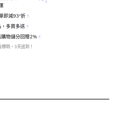
運
單即減93
折
*
品，多買多送
檻購物儲分回贈2%
有標明，3天送到！