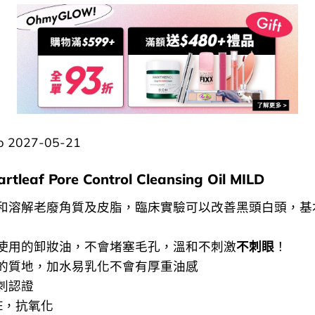
2027-05-21
tleaf Pore Control Cleansing Oil MILD
和溶解老廢角質及皮脂，臨床實驗可以改善黑頭白頭，基
使用的卸妝油，不會堵塞毛孔，溫和不刺激
不刺眼
！
的質地，加水易乳化不會有厚重油感
刺認證
E，抗氧化