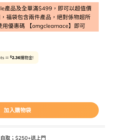
 Sale產品及全單滿$499，即可以超值價
個，福袋包含兩件產品，絕對係物超所
 使用優惠碼 【omgclearnace】即可
Sale
Cl
$
nts ＝
2.36
購物金!
ua Heartleaf Pore Cleansing Oil MILD 魚腥草
加入購物袋
櫃自取；$250+送上門