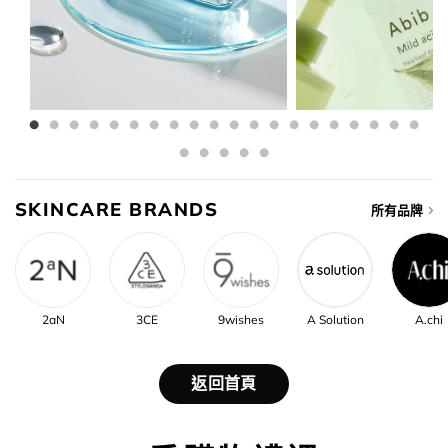
SKINCARE BRANDS
所有品牌
2aN
3CE
9wishes
A Solution
A.chi
返回首頁