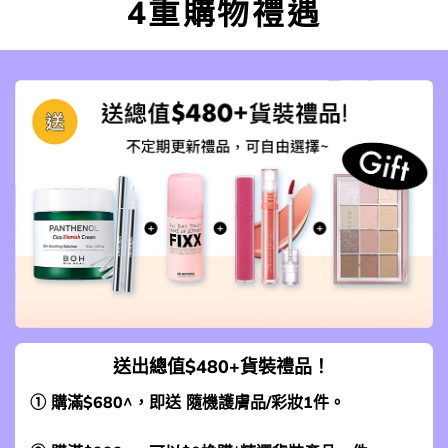
4重購物禮遇
送出總值$480+貨裝禮品！
① 購滿$680^，即送 隨機護膚品/彩妝1件。