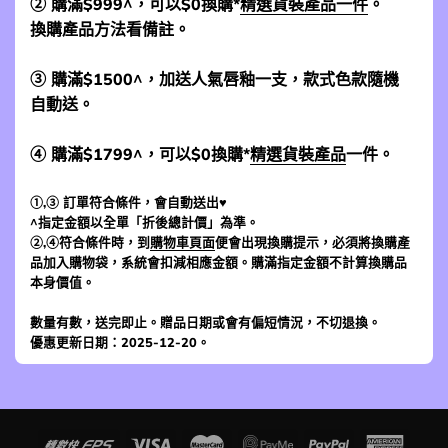
② 購滿$999^，可以$0換購*
精選貨裝產品一件
。
換購產品方法看備註。
③ 購滿$1500^，加送人氣唇釉一支，款式色款隨機
自動送。
④ 購滿$1799^，可以$0換購*
精選貨裝產品
一件。
①,③ 訂單符合條件，會自動送出♥
^指定金額以全單「折後總計價」為準。
②,④符合條件時，到
購物車頁面
便會出現換購提示，必須將換購產
品加入購物袋，系統會扣減相應金額。購滿指定金額不計算換購品
本身價值。
數量有數，送完即止。贈品日期或會有偏短情況，不切退換。
優惠更新日期：2025-12-20。