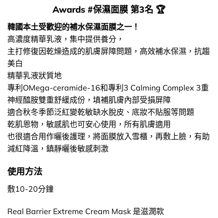
Awards #保濕面膜 第3名 🏆
韓國本土受歡迎的補水保濕面膜之一！
高濃度精華乳液，集中提供養分，
主打修復因乾燥造成的肌膚屏障問題，高效補水保濕，抗趨
美白
精華乳液狀質地
專利OMega-ceramide-16和專利3 Calming Complex 3重
神經醯胺雙重舒緩成份，填補肌膚內部受損屏障
適合秋冬季節泛紅變乾敏缺水脫皮、底妝不貼服等問題
乾肌恩物，敏感肌也可安心使用，所有肌膚適用
也很適合用作曬後護理，將面膜放入雪櫃，再敷上臉，有助
減紅降溫，鎮靜曬後敏感刺激
使用方法
敷10-20分鐘
Real Barrier Extreme Cream Mask 是滋潤款