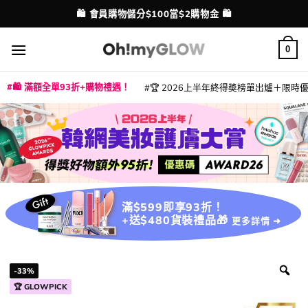
Skip
💳 支援消費券、FPS、八達通、PAYME、信用卡付款
🛍️ 會員購物儲分$100當$2購物金 🛍️
配送港澳
to
content
0
🛍️ 滿額全單93折+購物禮遇！
🏆 2026上半年終得奬榜單出爐＋限時優惠
|
|
|
|
|
|
|
|
|
|
|
|
|
|
滿$599即享93折！
+送$480貨裝禮品🎁
更多詳情 ➜
-33%
🏆 GLOWPICK