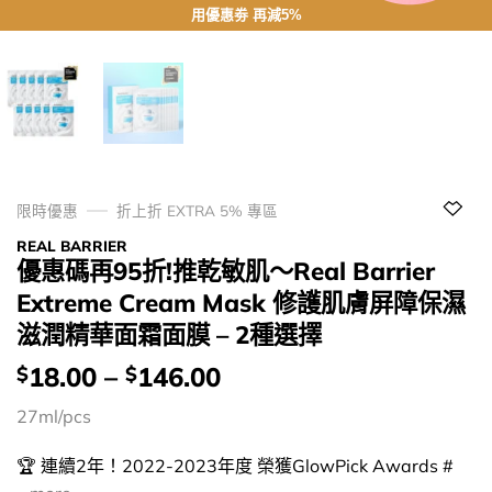
用優惠劵 再減5%
限時優惠
折上折 EXTRA 5% 專區
REAL BARRIER
優惠碼再95折!推乾敏肌～Real Barrier
Extreme Cream Mask 修護肌膚屏障保濕
滋潤精華面霜面膜 – 2種選擇
價
18.00
–
146.00
$
$
錢：
27ml/pcs
🏆 連續2年！2022-2023年度 榮獲GlowPick Awards #