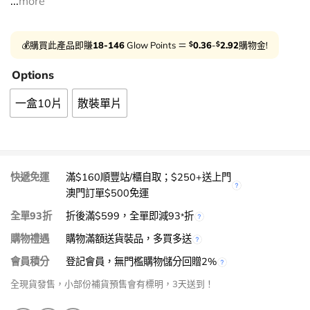
...
more
$
$
💰購買此產品即賺
18-146
Glow Points ＝
0.36
-
2.92
購物金!
Options
一盒10片
散裝單片
快遞免運
滿$160順豐站/櫃自取；$250+送上門
澳門訂單$500免運
全單93折
折後滿$599，全單即減93
折
*
購物禮遇
購物滿額送貨裝品，多買多送
會員積分
登記會員，無門檻購物儲分回贈2%
全現貨發售，小部份補貨預售會有標明，3天送到！