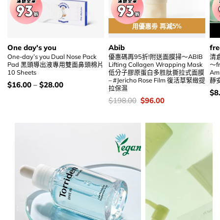
用優惠劵 再減5%
One day's you
Abib
fr
One-day’s you Dual Nose Pack
優惠碼再95折!附送面膜掃～ABIB
清
Pad 黑頭導出液專用雙面鼻頭棉片
Lifting Collagen Wrapping Mask
～fr
10 Sheets
低分子膠原蛋白多胜肽撕拉式面膜
Am
– #Jericho Rose Film 復活草緊緻提
靜安
價
$
16.00
–
$
28.00
拉保濕
錢：
價
$
8
錢
價
Original
Current
$
198.00
$
96.00
錢：
price
price
was:
is:
$198.00.
$96.00.