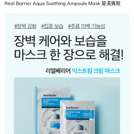
Real Barrier Aqua Soothing Ampoule Mask 是清爽款