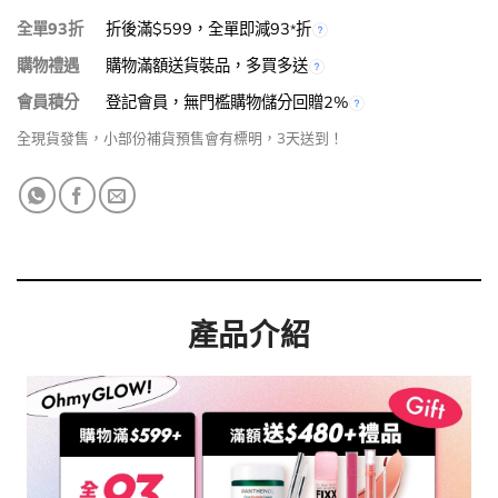
全單93折
折後滿$599，全單即減93
折
*
購物禮遇
購物滿額送貨裝品，多買多送
會員積分
登記會員，無門檻購物儲分回贈2%
全現貨發售，小部份補貨預售會有標明，3天送到！
產品介紹