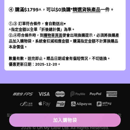
④ 購滿$1799^，可以$0換購*
精選貨裝產品
一件。
①,③ 訂單符合條件，會自動送出♥
^指定金額以全單「折後總計價」為準。
②,④符合條件時，到
購物車頁面
便會出現換購提示，必須將換購產
品加入購物袋，系統會扣減相應金額。購滿指定金額不計算換購品
本身價值。
數量有數，送完即止。贈品日期或會有偏短情況，不切退換。
優惠更新日期：2025-12-20。
配送及運費
退貨條款
網上購物入門
追蹤訂單狀況
評價留言條款
聯絡我們
關於我們
加入購物袋
2026 © Oh My Glow Ltd. All Rights Reserved.