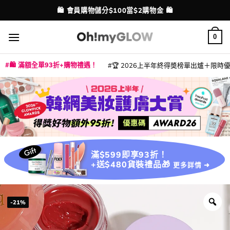
Skip
🛍️ 會員購物儲分$100當$2購物金 🛍️
配送港澳
to
content
0
🛍️ 滿額全單93折+購物禮遇！
🏆 2026上半年終得奬榜單出爐＋限時優惠
|
|
|
|
|
|
|
|
|
|
|
|
|
|
滿$599即享93折！
+送$480貨裝禮品🎁
更多詳情 ➜
-21%