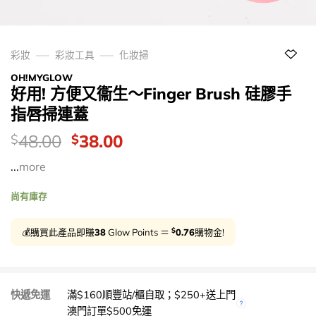
彩妝
彩妝工具
化妝掃
OH!MYGLOW
好用! 方便又衞生～Finger Brush 硅膠手
指唇掃連蓋
價
Original
Current
48.00
38.00
$
$
錢：
price
price
...
more
was:
is:
$48.00.
$38.00.
尚有庫存
$
💰購買此產品即賺
38
Glow Points ＝
0.76
購物金!
快遞免運
滿$160順豐站/櫃自取；$250+送上門
澳門訂單$500免運