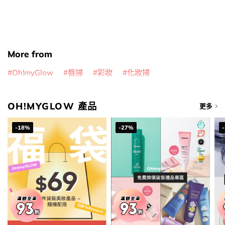
More from
Oh!myGlow
唇掃
彩妝
化妝掃
OH!MYGLOW 產品
更多
-18%
-27%