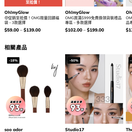
至抵價！
Oh!myGlow
Oh!myGlow
Oh
🤑促銷至抵價！OMG限量回饋褔
OMG買滿$999免費換領貨裝禮品
O
袋 – 3款選擇
專區 – 多款選擇
品專
價
價
價
$
59.00
–
$
139.00
$
102.00
–
$
199.00
$
1
錢：
錢：
錢
相關產品
-18%
-50%
soo ador
Studio17
Th