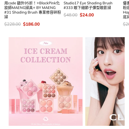
用code 額外95折！⭐BlackPink化
Studio17 Eye Shading Brush
優惠
妝師MAENG掃具⭐ BY MAENG
#333 眼下細節子彈型眼影掃
粉底
#31 Shading Brush 專業修容碎粉
Hap
價
Original
Current
$
48.00
$
24.00
掃
底掃
錢：
price
price
was:
is:
價
Original
Current
價
$
228.00
$
186.00
$
2
$48.00.
$24.00.
錢：
price
price
錢
was:
is:
$228.00.
$186.00.