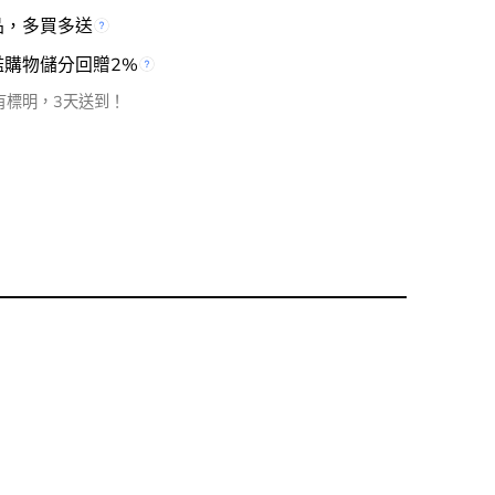
品，多買多送
檻購物儲分回贈2%
有標明，3天送到！