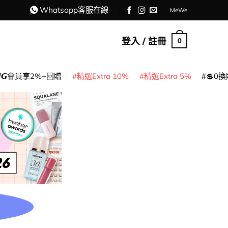
Whatsapp客服在線
MeWe
登入 / 註冊
0
𝙈𝙂會員享2%+回贈
精選Extra 10%
精選Extra 5%
💲0