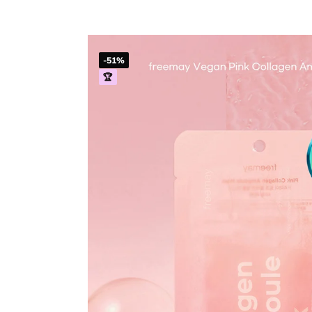
-51%
🏆