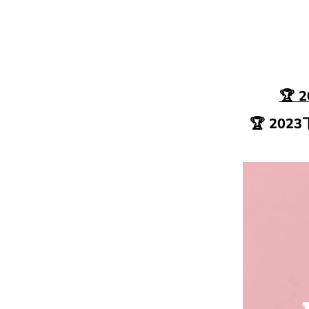
🏆 
🏆 202