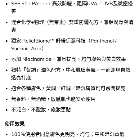
SPF 50+ PA++++ 高效防曬，阻隔UVA／UVB及微塵侵
害
混合化學+物理（無奈米）雙重防曬配方，兼顧潤澤與清
爽
獨家 ReliefBiome™ 舒緩保濕科技（Panthenol /
Succinic Acid）
添加 Niacinamide，兼具提亮、均勻膚色與美白效果
獨特「紫調」潤色配方，中和肌膚黃氣，一刷即現自然
透亮打底
適合各種膚色，黃調／紅調／暗沉膚質均可瞬間提亮
無香料、無酒精，敏感肌也能安心使用
不泛白、不脫妝，底妝更貼
使用效果
100%使用者同意膚色更明亮、均勻；中和暗沉黃氣