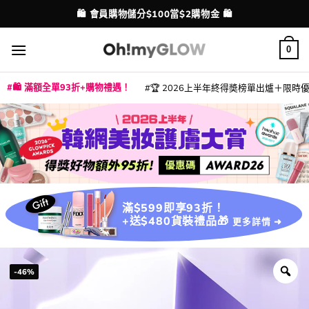
Skip
💳 支援消費券、FPS、八達通、PAYME、信用卡付款
配送港澳
to
content
0
🛍️ 滿額全單93折+購物禮遇！
🏆 2026上半年終得奬榜單出爐＋限時優惠
|
|
|
|
|
|
|
|
|
|
|
|
|
|
滿$599即享93折！
+送$480貨裝禮品🎁
更多詳情 ➜
-46%