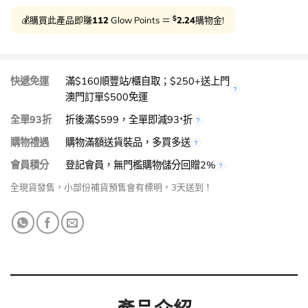
$
💰購買此產品即賺
112
Glow Points ＝
2.24
購物金!
快遞免運
滿$160順豐站/櫃自取；$250+送上門
澳門訂單$500免運
全單93折
折後滿$599，全單即減93
折
*
購物禮遇
購物滿額送貨裝品，多買多送
會員積分
登記會員，無門檻購物儲分回贈2%
全現貨發售，小部份補貨預售會有標明，3天送到！