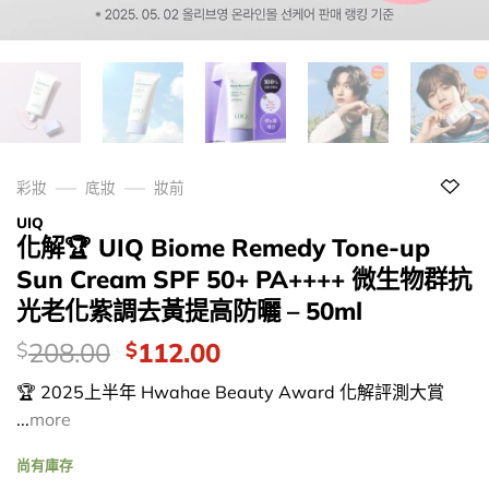
彩妝
底妝
妝前
UIQ
化解🏆 UIQ Biome Remedy Tone-up
Sun Cream SPF 50+ PA++++ 微生物群抗
光老化紫調去黃提高防曬 – 50ml
價
Original
Current
208.00
112.00
$
$
錢：
price
price
🏆 2025上半年 Hwahae Beauty Award 化解評測大賞
was:
is:
...
more
$208.00.
$112.00.
尚有庫存