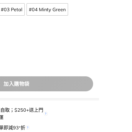
#03 Petal
#04 Minty Green
lending Concealer 輕盈貼膚自然遮瑕提亮液 – 5色選擇 數量
加入購物袋
櫃自取；$250+送上門
運
單即減93
折
*