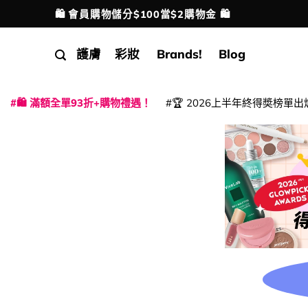
Skip
🛍️ 會員購物儲分$100當$2購物金 🛍️
配送港澳
to
content
護膚
彩妝
Brands!
Blog
🛍️ 滿額全單93折+購物禮遇！
🏆 2026上半年終得奬榜單出
|
|
|
|
|
|
|
|
|
|
|
|
|
|