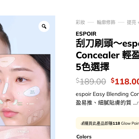
彩妝
輪廓修飾
提亮 
ESPOIR
刮刀刷頭～espoir
Concealer
5色選擇
價
Origina
189.00
118.0
$
$
錢：
price
espoir Easy Blending C
was:
盈易推、細膩貼膚的質 ...
$189.0
💰購買此產品即賺
118
Glow Poi
Colors