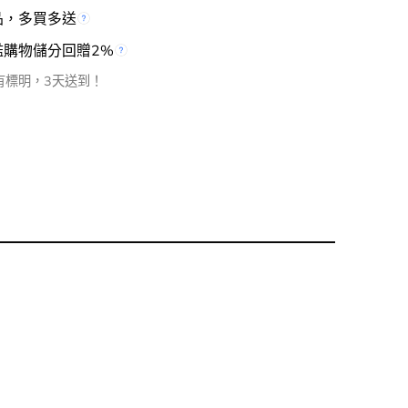
品，多買多送
檻購物儲分回贈2%
有標明，3天送到！