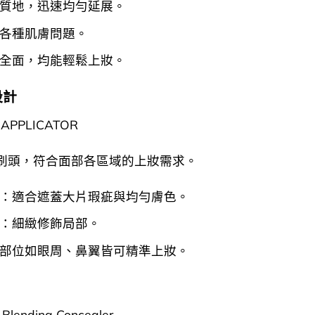
質地，迅速均勻延展。
各種肌膚問題。
全面，均能輕鬆上妝。
設計
 APPLICATOR
性刷頭，符合面部各區域的上妝需求。
：適合遮蓋大片瑕疵與均勻膚色。
：細緻修飾局部。
部位如眼周、鼻翼皆可精準上妝。
 Blending Concealer