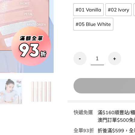
#01 Vanilla
#02 Ivory
#05 Blue White
刮刀刷頭～espoir Easy B
快遞免運
滿$160順豐站/
澳門訂單$500免
全單93折
折後滿$599，全