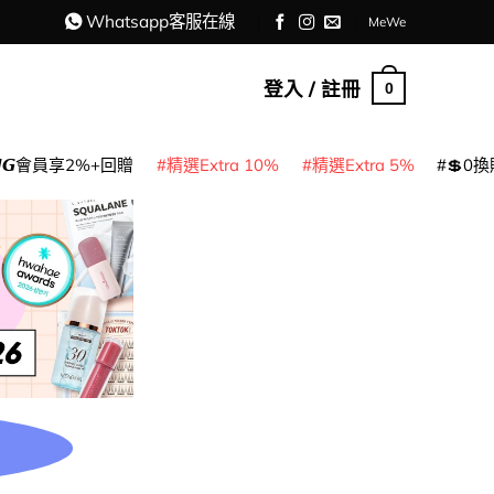
Whatsapp客服在線
MeWe
登入 / 註冊
0
𝙈𝙂會員享2%+回贈
精選Extra 10%
精選Extra 5%
💲0