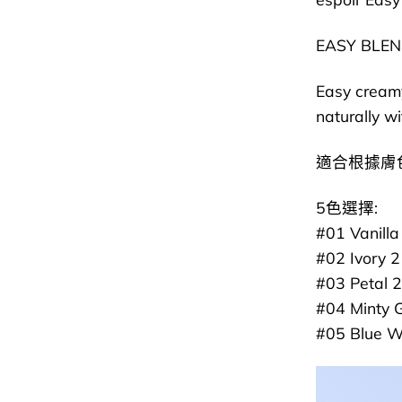
EASY BLE
Easy creamy
naturally wi
適合根據膚
5色選擇:
#01 Vanilla
#02 Ivory 2
#03 Petal 2
#04 Minty 
#05 Blue W