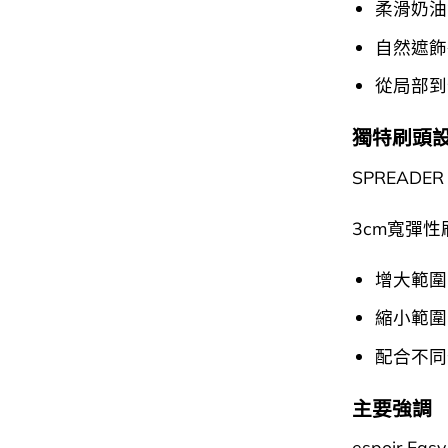
柔滑奶油
自然遮飾
從局部到
獨特刷頭
SPREADER
3cm寬彈
增大範圍
縮小範圍
配合不同
主要強調
espoir Easy