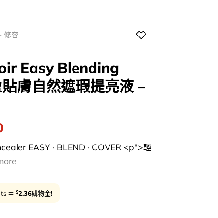
+ 修容
 Easy Blending
 輕盈貼膚自然遮瑕提亮液 –
l
Current
0
price
oncealer EASY · BLEND · COVER <p">輕
is:
more
0.
$118.00.
$
nts ＝
2.36
購物金!