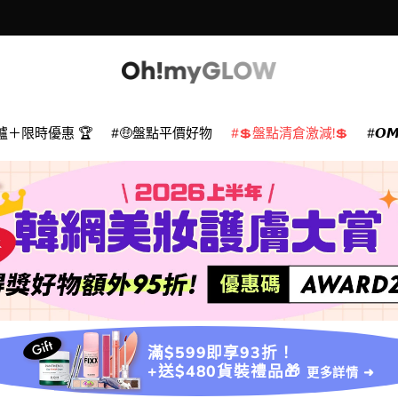
爐＋限時優惠 🏆
🤑盤點平價好物
💲盤點清倉激減!💲
𝙊
滿$599即享93折！
+送$480貨裝禮品🎁
更多詳情 ➜