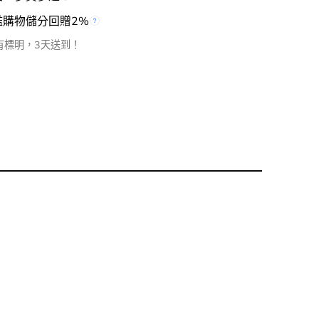
檻購物儲分回贈2%
有標明，3天送到！