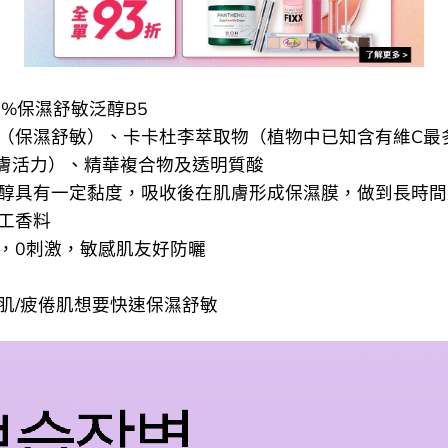
10%保濕舒敏泛醇B5
泛醇（保濕舒敏）、卡卡杜李萃取物（植物中已知含有維C最
膚活力）、精華複合物及透明質酸
度泛醇具有一定黏度，吸收後在肌膚形成保濕膜，做到長時
人工香料
試，0刺激，敏感肌友好防曬
敏肌/疲倦肌想要快速保濕舒敏