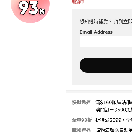
缺貨中
想知幾時補貨？ 貨到立
Email Address
快遞免運
滿$160順豐站/
澳門訂單$500免
全單93折
折後滿$599，全
購物禮遇
購物滿額送貨裝