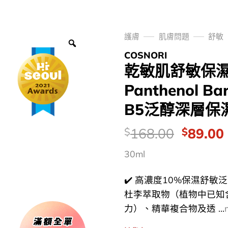
護膚
肌膚問題
舒敏
COSNORI
乾敏肌舒敏保濕～
Panthenol Ba
B5泛醇深層保濕
價
Origina
168.00
89.00
$
$
錢：
price
30ml
was:
i
$168.0
✔️ 高濃度10%保濕舒敏
杜李萃取物（植物中已知
力）、精華複合物及透 ...