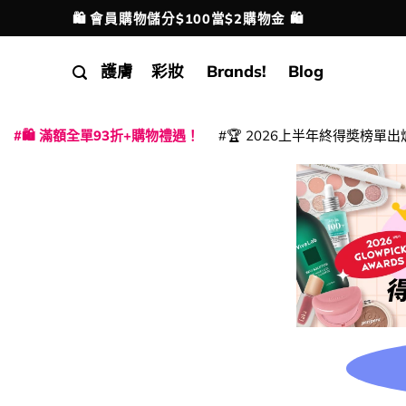
Skip
🛍️ 會員購物儲分$100當$2購物金 🛍️
配送港澳
to
content
護膚
彩妝
Brands!
Blog
🛍️ 滿額全單93折+購物禮遇！
🏆 2026上半年終得奬榜單出
|
|
|
|
|
|
|
|
|
|
|
|
|
|