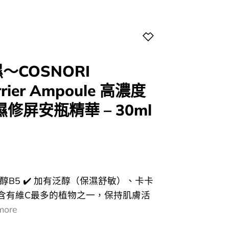
COSNORI
rrier Ampoule 高濃度
修屏安瓶精華 – 30ml
l
Current
price
s:
0.
$89.00.
泛醇B5 ✔️ 加有泛醇（保濕舒敏）、卡卡
含有維C最多的植物之一，保持肌膚活
more