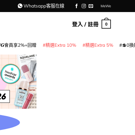
Whatsapp客服在線
MeWe
登入 / 註冊
0
𝙈𝙂會員享2%+回贈
精選Extra 10%
精選Extra 5%
💲0