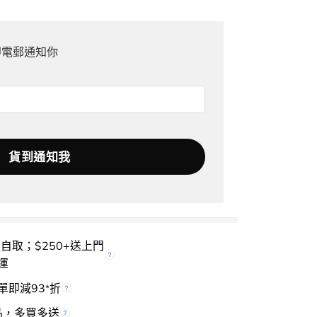
即電郵通知你
櫃自取；$250+送上門
運
單即減93
折
*
品，多買多送