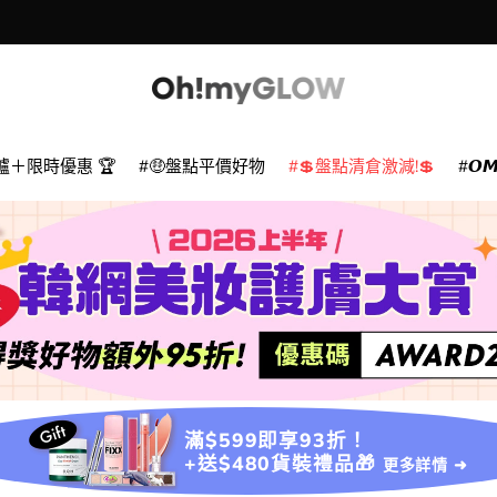
爐＋限時優惠 🏆
🤑盤點平價好物
💲盤點清倉激減!💲
𝙊
滿$599即享93折！
+送$480貨裝禮品🎁
更多詳情 ➜