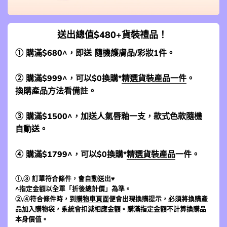
送出總值$480+貨裝禮品！
① 購滿$680^，即送 隨機護膚品/彩妝1件。
② 購滿$999^，可以$0換購*
精選貨裝產品一件
。
換購產品方法看備註。
③ 購滿$1500^，加送人氣唇釉一支，款式色款隨機
自動送。
④ 購滿$1799^，可以$0換購*
精選貨裝產品
一件。
①,③ 訂單符合條件，會自動送出♥
^指定金額以全單「折後總計價」為準。
②,④符合條件時，到
購物車頁面
便會出現換購提示，必須將換購產
品加入購物袋，系統會扣減相應金額。購滿指定金額不計算換購品
本身價值。