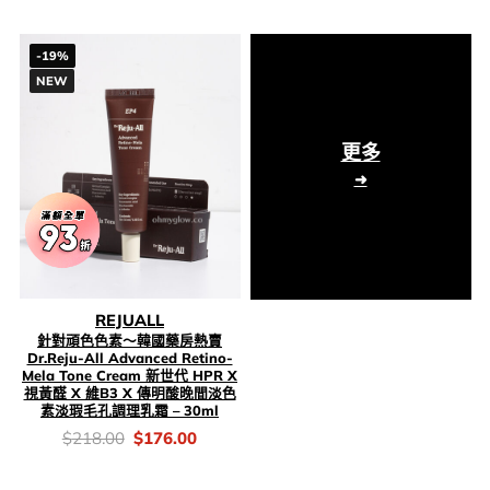
was:
is:
$238.00.
$185.00.
-19%
NEW
更多
REJUALL
針對頑色色素～韓國藥房熱賣
Dr.Reju-All Advanced Retino-
Mela Tone Cream 新世代 HPR X
視黃醛 X 維B3 X 傳明酸晚間淡色
素淡瑕毛孔調理乳霜 – 30ml
價
Original
Current
$
218.00
$
176.00
錢：
price
price
was:
is:
$218.00.
$176.00.