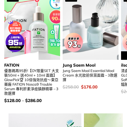
FATION
Jung Saem Mool
ils
優惠碼再95折!【OY限量SET 大支
Jung Saem Mool Essential Mool
清
裝50ml + 送40ml + 10ml 面霜】
Cream 水光妝前保濕面霜 – 3款選
GLO
GlowPick🏆 10倍強效抗痘～東亞
擇
So
藥廠 FATION Nosca9 Trouble
醯胺
價
Original
Current
$
258.00
$
176.00
Serum 專利肝素淨痘鎮靜精華 – 3
錢：
price
price
價
$
2
款選擇
was:
is:
錢
$258.00.
$176.00.
價
$
128.00
–
$
286.00
錢：