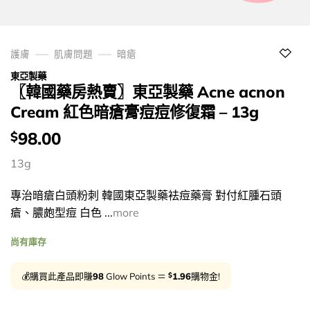
護膚
肌膚問題
暗瘡
東亞製藥
〖韓國藥房熱賣〗東亞製藥 Acne acnon
Cream 紅色暗瘡膏痘痘修復霜 – 13g
價
98.00
$
錢：
13g
專治暗瘡白頭粉刺 韓國東亞製藥袪痘藥膏 對付紅腫石頭
瘡、膿皰型痘 白色 ...
more
尚有庫存
$
💰購買此產品即賺
98
Glow Points ＝
1.96
購物金!