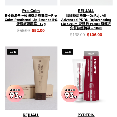
Pro-Calm
REJUALL
5分鐘潤唇～韓國藥房熱賣款～Pro
韓國藥房熱賣～Dr.RejuAll
Calm Panthenol Lip Essence 5%
Advanced PDRN Rejuvenating
泛醇護唇精華- 12g
Lip Serum 逆微胞 PDRN 唇部去
角質修護精華 – 10ml
價
Original
Current
$
56.00
$
52.00
錢：
price
price
價
Original
Current
$
138.00
$
106.00
was:
is:
錢：
price
price
$56.00.
$52.00.
was:
is:
$138.00.
$106.00
-17%
-11%
REJUALL
PYDERIN