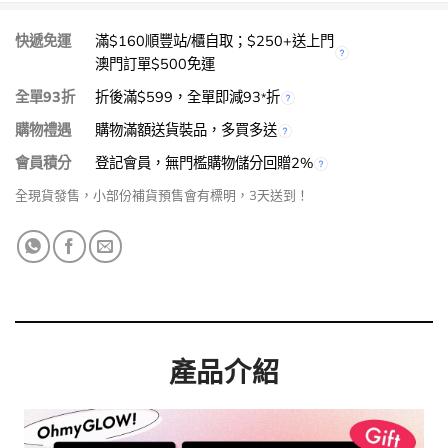
快遞免運
滿$160順豐站/櫃自取；$250+送上門
澳門訂單$500免運
全單93折
折後滿$599，全單即減93
折
*
購物禮遇
購物滿額送貨裝品，多買多送
會員積分
登記會員，無門檻購物儲分回贈2%
全現貨發售，小部份補貨預售會有標明，3天送到！
產品介紹