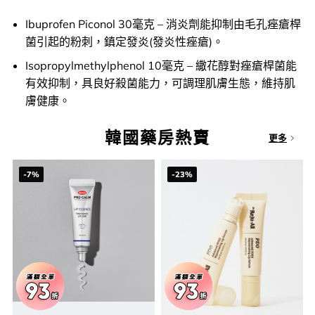
Ibuprofen Piconol 30毫克 – 消炎劑能抑制由毛孔痤瘡桿
菌引起的粉刺，鎮定發炎(發炎性痤瘡)。
Isopropylmethylphenol 10毫克 – 繖花醇對痤瘡桿菌能
有效抑制，具良好殺菌能力，可調理肌膚生態，維持肌
膚健康。
韓國藥房熱賣
更多
-7%
-23%