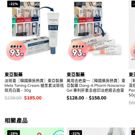
-22%
東亞製藥
東亞製藥
東
淡斑膏〖韓國藥房熱賣〗東亞製藥
萬用去疤膏～〖韓國藥房熱賣〗東
〖
Mela Toning Cream 褪黑素淡斑祛
亞製藥 Dong-A Pharm Noscarna
濕疹
斑亮白霜 – 30g
Gel 專利肝素去痘印淡疤痕去痘膏
Pa
50
價
Original
Current
價
$
238.00
$
185.00
$
128.00
–
$
158.00
錢：
price
price
錢：
價
$
6
was:
is:
錢
$238.00.
$185.00.
相關產品
-28%
-32%