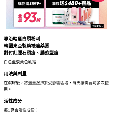
專治暗瘡白頭粉刺
韓國東亞製藥袪痘藥膏
對付紅腫石頭瘡、膿皰型痘
白色至淡黃色乳霜
用法與劑量
在潔膚後，將適量塗抹於受影響區域，每天按需要可多次使
用。
活性成分
每1克含活性成份：