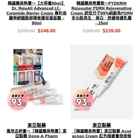
韓國藥房熱賣～【大容量90ml】
韓國藥房熱賣款～PYDERIN
Dr. RejuAll Advanced LC-
Rejuvuster PDRN Rejuvenating
Ceramide Barrier Cream 專利長
Cream 超低分子99%純鮭魚PDRN
鏈神經醯胺屏障修護保濕面霜 –
多功能再生．美白．舒緩修護乳霜
90ml
– 25ml
價
Original
Current
價
Original
Current
$
298.00
$
248.00
$
268.00
$
239.00
錢：
price
price
錢：
price
price
was:
is:
was:
is:
$298.00.
$248.00.
$268.00.
$239.00
東亞製藥
東亞製藥
萬用去疤膏～〖韓國藥房熱賣〗東
〖韓國藥房熱賣〗東亞製藥 Acne
亞製藥 Dong-A Pharm
acnon Cream 紅色暗瘡膏痘痘修