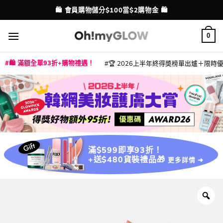
Skip
🛍️ 會員購物儲分$100當$2購物金 🛍️
配送港澳
to
content
0
🛍️ 滿額全單93折+購物禮遇！
🏆 2026上半年終得奬榜單出爐＋限時優惠
|
|
|
|
|
|
|
|
|
|
|
|
|
|
滿$599即享93折！
+送$480貨裝禮品🎁
更多詳情 ➜