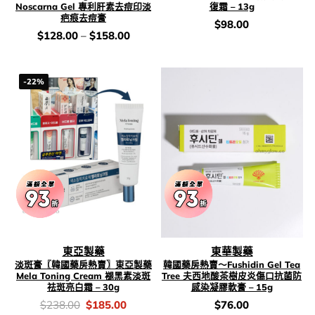
Noscarna Gel 專利肝素去痘印淡
復霜 – 13g
疤痕去痘膏
價
$
98.00
錢：
價
$
128.00
–
$
158.00
錢：
-22%
東亞製藥
東華製藥
淡斑膏〖韓國藥房熱賣〗東亞製藥
韓國藥房熱賣～Fushidin Gel Tea
Mela Toning Cream 褪黑素淡斑
Tree 夫西地酸茶樹皮炎傷口抗菌防
祛斑亮白霜 – 30g
感染凝膠軟膏 – 15g
價
Original
Current
價
$
238.00
$
185.00
$
76.00
錢：
price
price
錢：