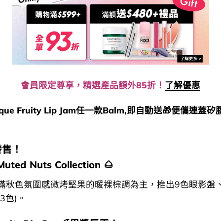
會員限定尊享，精選產品額外85折！
了解優惠
que Fruity Lip Jam任一款Balm,即自動送🎁便儶連蓋
發售！
uted Nuts Collection 🌰
滿秋色氛圍感微烤堅果的暖裸棕調為主，推出9色眼影盤
3色)。