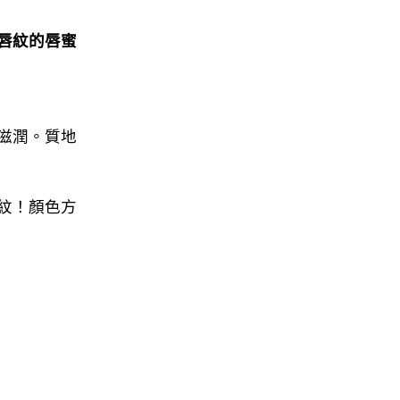
唇紋的唇蜜
然滋潤。質地
紋！顏色方