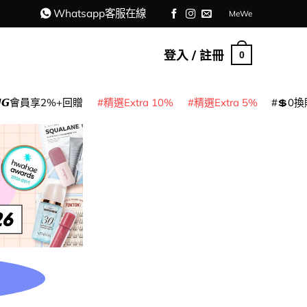
Whatsapp客服在線
MeWe
登入 / 註冊
0
𝙈𝙂會員享2%+回贈
精選Extra 10%
精選Extra 5%
💲0