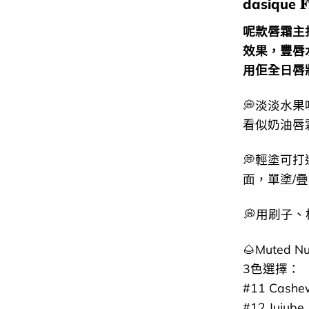
dasique 𝐅
呢款唇霜主
效果，豐唇水
用佢全日唇
💭淡淡水果
看似奶油唇
💭輕塗可
面，單塗/疊擦
💭用刷子、
🌰Muted N
3色選擇：
#11 Cashe
#12 Jujube