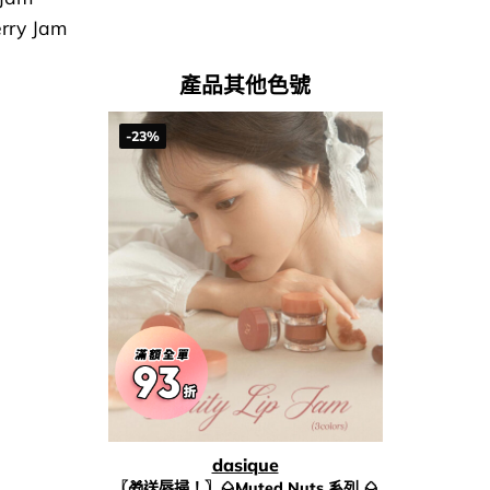
rry Jam
產品其他色號
-23%
dasique
〖🎁送唇掃！〗🌰Muted Nuts 系列 🌰