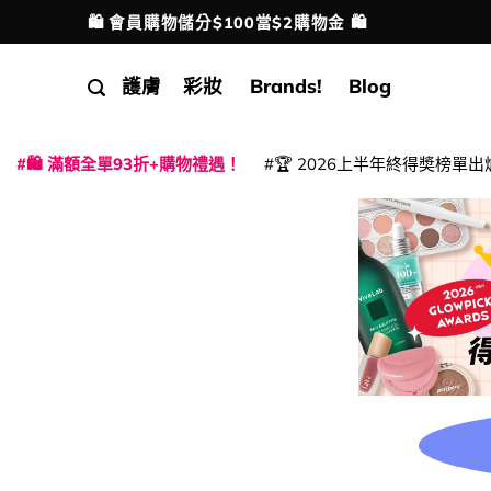
Skip
🛍️ 會員購物儲分$100當$2購物金 🛍️
配送港澳
to
content
護膚
彩妝
Brands!
Blog
🛍️ 滿額全單93折+購物禮遇！
🏆 2026上半年終得奬榜單出
|
|
|
|
|
|
|
|
|
|
|
|
|
|