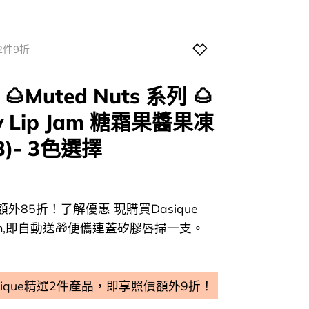
2件9折
Muted Nuts 系列 🌰
ity Lip Jam 糖霜果醬果凍
3)- 3色選擇
l
Current
price
85折！了解優惠 現購買Dasique
s:
一款Balm,即自動送🎁便儶連蓋矽膠唇掃一支。
0.
$98.00.
sique精選2件產品，即享照價額外9折！