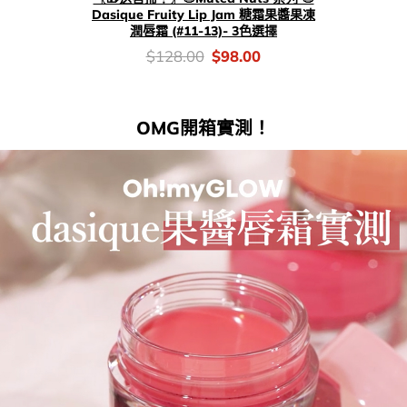
Dasique Fruity Lip Jam 糖霜果醬果凍
潤唇霜 (#11-13)- 3色選擇
價
Original
Current
$
128.00
$
98.00
錢：
price
price
was:
is:
$128.00.
$98.00.
OMG開箱實測！