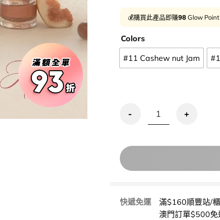
💰購買此產品即賺
98
Glow Poin
Colors
#11 Cashew nut Jam
#1
〖🎁送唇掃！〗🌰Muted Nuts
快遞免運
滿$160順豐站/
澳門訂單$500免