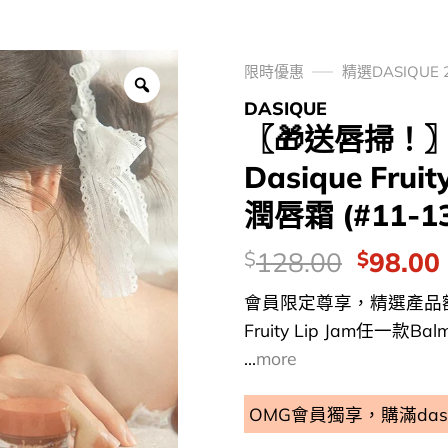
限時優惠
精選DASIQUE 
DASIQUE
〖🎁送唇掃！〗🌰
Dasique Fru
潤唇霜 (#11-1
價
Origina
128.00
98.00
$
$
錢：
price
會員限定尊享，精選產品額外
was:
i
Fruity Lip Jam任
$128.0
...
more
OMG會員獨享，購滿da