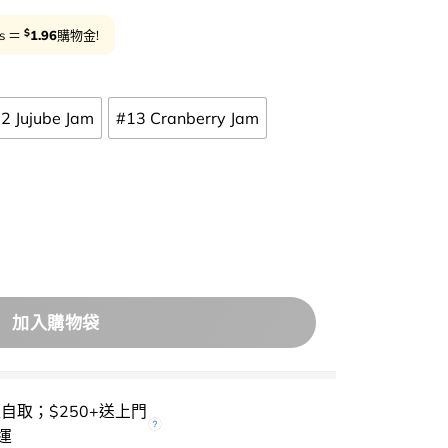
$
ts ＝
1.96
購物金!
2 Jujube Jam
#13 Cranberry Jam
 系列 🌰 Dasique Fruity Lip Jam 糖霜果醬果凍潤唇霜 (#1
加入購物袋
櫃自取；$250+送上門
運