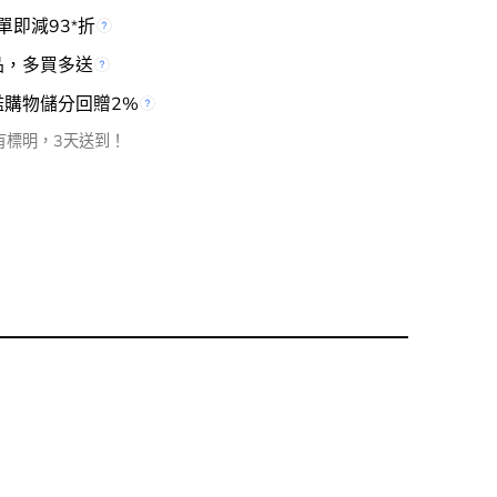
單即減93
折
*
品，多買多送
檻購物儲分回贈2%
有標明，3天送到！