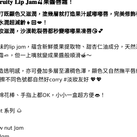
𝐮𝐢𝐭𝐲 𝐋𝐢𝐩 𝐉𝐚𝐦🍒果醬唇霜！
打既顯色又滋潤，塗幾層就打造果汁感嘟嘟唇，完美修飾
潤超減齡👧🏻💋！
妝滋潤，沙漠乾裂唇都秒變嘟嘟果凍唇😘 💕
味的lip jam，蘊含新鮮漿果提取物、甜杏仁油成分，天
霜🧈，但一上嘴就變成果醬般順滑🍯～
打造透明感，亦可疊加多層至濃稠色澤，顯色又自然撫平唇
不同色號都自然好carry #淡妝友好 💖 💖
棉花棒、手指上都OK，小小一盒超方便 👄！
ut 系列 🌰
w nut Jam
 Jam