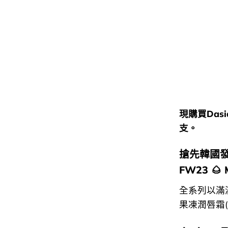
現購買Dasi
支。
搶先韓國
FW23 🌰 M
全系列以滿
果凍潤唇霜(