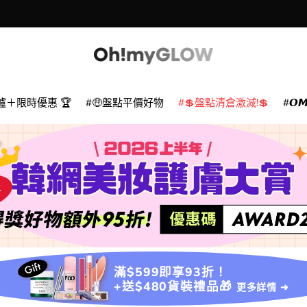
爐＋限時優惠 🏆
🤑盤點平價好物
💲盤點清倉激減!💲
𝙊
滿$599即享93折！
+送$480貨裝禮品🎁
更多詳情 ➜