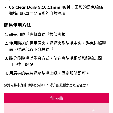
05 Clear Daily 9,10,11mm 48片：
柔和的黑色線條，
營造出純真而又清晰的自然氛圍
簡易使用方法
請先用睫毛夾將真睫毛根部夾捲。
使用贈送的專用眉夾，輕輕夾取睫毛中央，避免碰觸膠
面，從底部取下分段睫毛。
將分段睫毛以垂直方式，貼在真睫毛根部和眼線之間，
自下往上輕貼。
用眉夾的尖端輕壓睫毛上緣，固定服貼即可。
建議先將本身睫毛稍微夾翹，可提升配戴穩定度及貼合度。