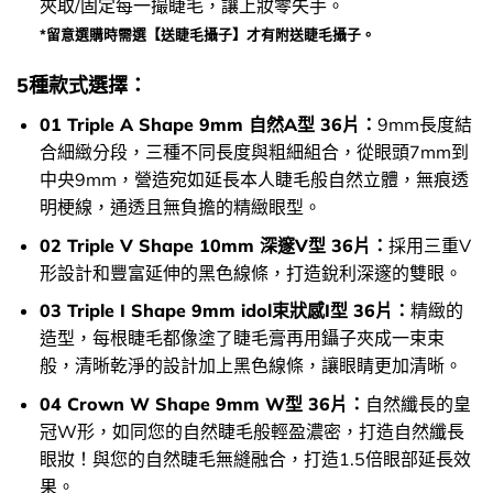
夾取/固定每一撮睫毛，讓上妝零失手。
*留意選購時需選【送睫毛攝子】才有附送睫毛攝子。
5種款式選擇：
01 Triple A Shape 9mm 自然A型 36片：
9mm長度結
合細緻分段，三種不同長度與粗細組合，從眼頭7mm到
中央9mm，營造宛如延長本人睫毛般自然立體，無痕透
明梗線，通透且無負擔的精緻眼型。
02 Triple V Shape 10mm 深邃V型 36片：
採用三重V
形設計和豐富延伸的黑色線條，打造銳利深邃的雙眼。
03 Triple I Shape 9mm idol束狀感I型 36片：
精緻的
造型，每根睫毛都像塗了睫毛膏再用鑷子夾成一束束
般，清晰乾淨的設計加上黑色線條，讓眼睛更加清晰。
04 Crown W Shape 9mm W型 36片：
自然纖長的皇
冠W形，如同您的自然睫毛般輕盈濃密，打造自然纖長
眼妝！與您的自然睫毛無縫融合，打造1.5倍眼部延長效
果。