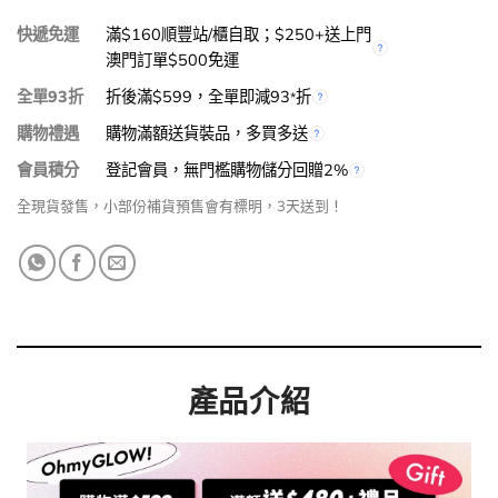
快遞免運
滿$160順豐站/櫃自取；$250+送上門
澳門訂單$500免運
全單93折
折後滿$599，全單即減93
折
*
購物禮遇
購物滿額送貨裝品，多買多送
會員積分
登記會員，無門檻購物儲分回贈2%
全現貨發售，小部份補貨預售會有標明，3天送到！
產品介紹