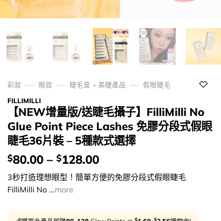
彩妝
眼妝
睫毛膏 + 美睫產品
假眼睫毛
FILLIMILLI
【NEW增量版/送睫毛攝子】FilliMilli No
Glue Point Piece Lashes 免膠分段式假眼
睫毛36片裝 – 5種款式選擇
價
80.00
–
128.00
$
$
錢：
3秒打造理想眼型！簡單方便的免膠分段式假眼睫毛
FilliMilli No ...
more
$
$
💰購買此產品即賺
80-128
Glow Points ＝
1.60
-
2.56
購物金!