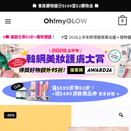
Skip
💳 支援消費券、FPS、八達通、PAYME、信用卡付款
配送港澳
to
content
0
🛍️ 滿額全單93折+購物禮遇！
🏆 2026上半年終得奬榜單出爐＋限時優惠
|
|
|
|
|
|
|
|
|
|
|
|
|
|
滿$599即享93折！
+送$480貨裝禮品🎁
更多詳情 ➜
-26%