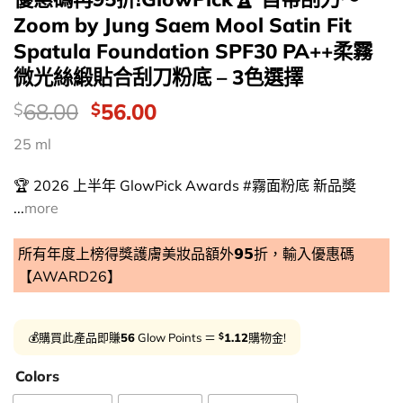
Zoom by Jung Saem Mool Satin Fit
Spatula Foundation SPF30 PA++柔霧
微光絲緞貼合刮刀粉底 – 3色選擇
價
Original
Current
68.00
56.00
$
$
錢：
price
price
25 ml
was:
is:
$68.00.
$56.00.
🏆 2026 上半年 GlowPick Awards #霧面粉底 新品奬
...
more
所有年度上榜得獎護膚美妝品額外𝟵𝟱折，輸入優惠碼
【AWARD26】
$
💰購買此產品即賺
56
Glow Points ＝
1.12
購物金!
Colors