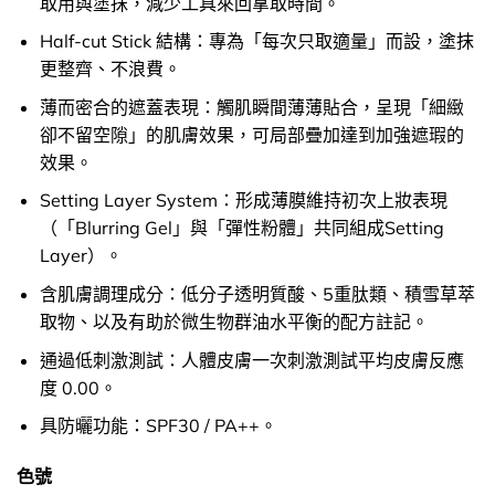
取用與塗抹，減少工具來回拿取時間。
Half-cut Stick 結構：專為「每次只取適量」而設，塗抹
更整齊、不浪費。
薄而密合的遮蓋表現：觸肌瞬間薄薄貼合，呈現「細緻
卻不留空隙」的肌膚效果，可局部疊加達到加強遮瑕的
效果。
Setting Layer System：形成薄膜維持初次上妝表現
（「Blurring Gel」與「彈性粉體」共同組成Setting
Layer）。
含肌膚調理成分：低分子透明質酸、5重肽類、積雪草萃
取物、以及有助於微生物群油水平衡的配方註記。
通過低刺激測試：人體皮膚一次刺激測試平均皮膚反應
度 0.00。
具防曬功能：SPF30 / PA++。
色號