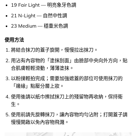
19 Fair Light — 明亮象牙色調
21 N-Light — 自然中性調
23 Medium — 穩重米色調
使用方法
將結合抹刀的蓋子旋開，慢慢拉出抹刀。
用沾有內容物的「塗抹刮面」由臉部中央向外方向，貼
合肌膚輕輕滑動，薄薄塗抹。
以粉撲輕拍完成；需要加強遮蓋的部位可使用抹刀的
「邊緣」點壓分層上妝。
使用後請以紙巾擦拭抹刀上的殘留物再收納，保持衛
生。
使用前請先旋轉抹刀，讓內容物均勻沾附；打開蓋子請
慢慢開啟以免內容物飛濺。