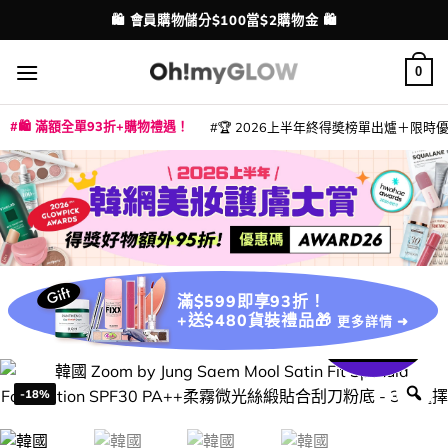
Skip
💳 支援消費券、FPS、八達通、PAYME、信用卡付款
配送港澳
to
content
0
🛍️ 滿額全單93折+購物禮遇！
🏆 2026上半年終得奬榜單出爐＋限時優惠
|
|
|
|
|
|
|
|
|
|
|
|
|
|
滿$599即享93折！
+送$480貨裝禮品🎁
更多詳情 ➜
-18%