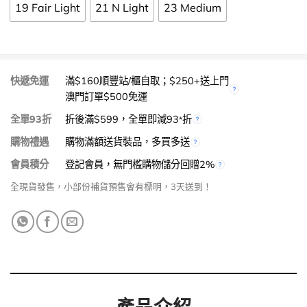
19 Fair Light
21 N Light
23 Medium
快遞免運
滿$160順豐站/櫃自取；$250+送上門
澳門訂單$500免運
全單93折
折後滿$599，全單即減93
折
*
購物禮遇
購物滿額送貨裝品，多買多送
會員積分
登記會員，無門檻購物儲分回贈2%
全現貨發售，小部份補貨預售會有標明，3天送到！