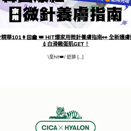
精華101👩🏻‍🏫​ 👑​ HIT爆家用微針養膚指南👀 全新護
💉白滑​雞蛋肌GET！
\至hit👑/ 近排 [...]