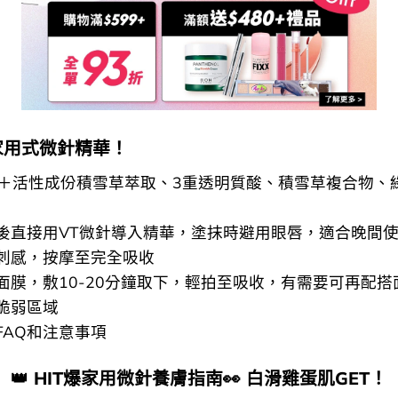
家用式微針精華！
針＋活性成份積雪草萃取、3重透明質酸、積雪草複合物、
 潔面後直接用VT微針導入精華，塗抹時避用眼唇，適合晚間
刺感，按摩至完全吸收
使用面膜，敷10-20分鐘取下，輕拍至吸收，有需要可再配搭
脆弱區域
FAQ和注意事項
👑​ HIT爆家用微針養膚指南👀 白滑​雞蛋肌GET！