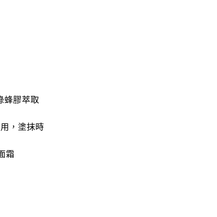
綠蜂膠萃取
使用，塗抹時
面霜