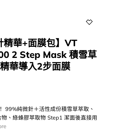
針精華+面膜包】VT
300 2 Step Mask 積雪草
0精華導入2步面膜
！ 99%純微針＋活性成份積雪草萃取、
物、綠蜂膠萃取物 Step1 潔面後直接用
ore