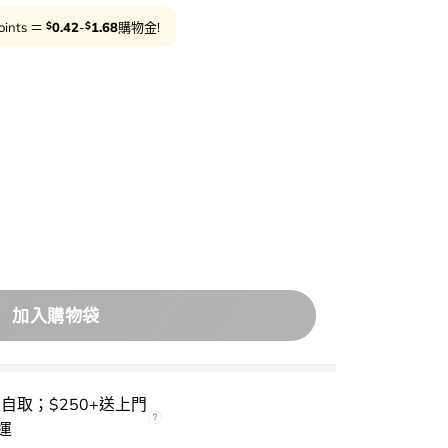
$
$
oints ＝
0.42
-
1.68
購物金!
 Reedle Shot 300 2 Step Mask 積雪草塗抹式微針3
加入購物袋
櫃自取；$250+送上門
運