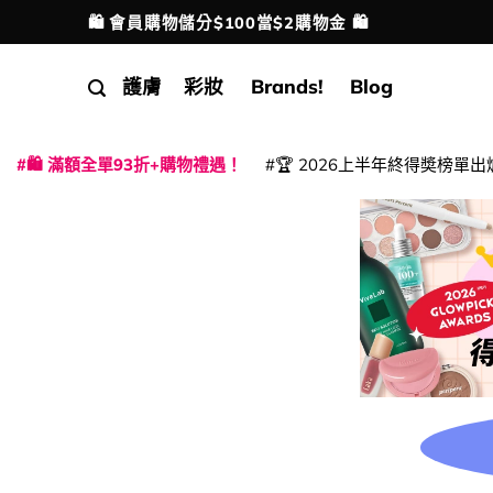
Skip
🛍️ 會員購物儲分$100當$2購物金 🛍️
配送港澳
to
content
護膚
彩妝
Brands!
Blog
🛍️ 滿額全單93折+購物禮遇！
🏆 2026上半年終得奬榜單出
|
|
|
|
|
|
|
|
|
|
|
|
|
|