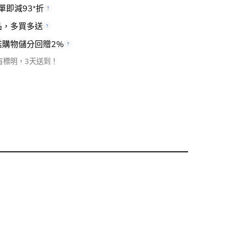
單即減93
折
*
品，多買多送
檻購物儲分回贈2%
有標明，3天送到！