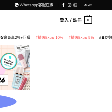
Whatsapp客服在線
MeWe
登入 / 註冊
0
𝙈𝙂會員享2%+回贈
精選Extra 10%
精選Extra 5%
💲0