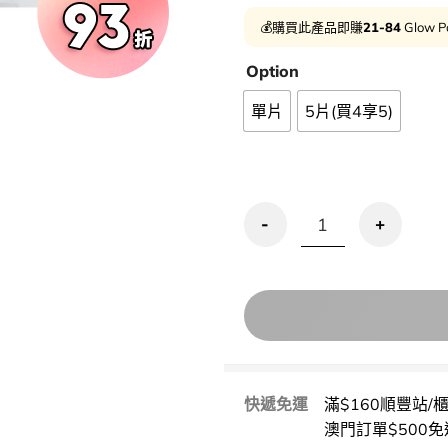
💰購買此產品即賺
21-84
Glow P
Option
單片
5片(買4享5)
買4享5！【微針精華+面膜包】VT
快遞免運
滿$160順豐站/
澳門訂單$500免