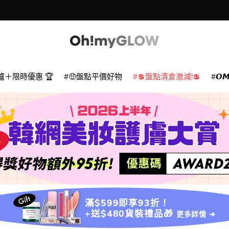
爐＋限時優惠 🏆
🤑盤點平價好物
💲盤點清倉激減!💲
𝙊
滿$599即享93折！
+送$480貨裝禮品🎁
更多詳情 ➜