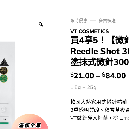
限時優惠
多買多送
VT COSMETICS
買4享5！【微
Reedle Shot 
塗抹式微針30
價
21.00
–
84.00
$
$
錢：
1.5g + 25g
韓國大熱家用式微針精華
3重透明質酸、積雪草複合
VT微針導入精華，塗 ...
m