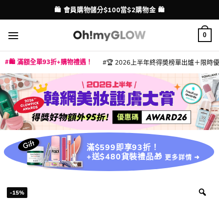
Skip
🛍️ 會員購物儲分$100當$2購物金 🛍️
配送港澳
to
content
0
🛍️ 滿額全單93折+購物禮遇！
🏆 2026上半年終得奬榜單出爐＋限時優惠
|
|
|
|
|
|
|
|
|
|
|
|
|
|
滿$599即享93折！
+送$480貨裝禮品🎁
更多詳情 ➜
-15%