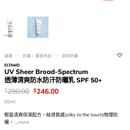
護膚
防曬 + 曬後用品
面部防曬
ELTAMD
UV Sheer Broad-Spectrum
透薄清爽防水防汗防曬乳 SPF 50+
價
Original
Current
290.00
246.00
$
$
錢：
price
price
50ml
was:
is:
$290.00.
$246.00.
輕盈清爽保濕配方，絲滑質感(silky to the touch)物理防
曬， ...
more