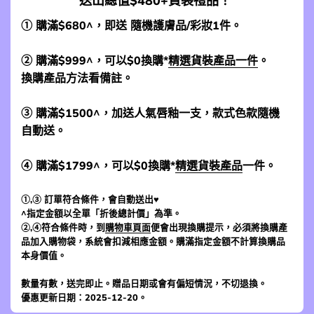
送出總值$480+貨裝禮品！
① 購滿$680^，即送 隨機護膚品/彩妝1件。
② 購滿$999^，可以$0換購*
精選貨裝產品一件
。
換購產品方法看備註。
③ 購滿$1500^，加送人氣唇釉一支，款式色款隨機
自動送。
④ 購滿$1799^，可以$0換購*
精選貨裝產品
一件。
①,③ 訂單符合條件，會自動送出♥
^指定金額以全單「折後總計價」為準。
②,④符合條件時，到
購物車頁面
便會出現換購提示，必須將換購產
品加入購物袋，系統會扣減相應金額。購滿指定金額不計算換購品
本身價值。
數量有數，送完即止。贈品日期或會有偏短情況，不切退換。
優惠更新日期：2025-12-20。