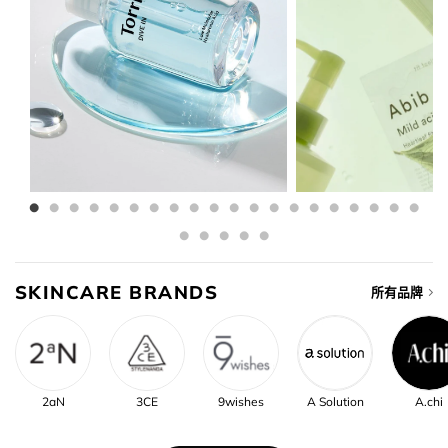
SKINCARE BRANDS
所有品牌
2aN
3CE
9wishes
A Solution
A.chi