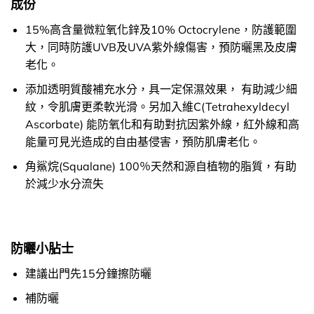
成份
15%高含量微粒氧化鋅及10% Octocrylene，防護範圍
大，同時防護UVB及UVA紫外線傷害，預防曬黑及皮膚
老化。
添加透明質酸補充水分，具一定保濕效果， 有助減少細
紋，令肌膚更柔軟光滑。另加入維C(Tetrahexyldecyl
Ascorbate) 能防氧化和有助對抗因紫外線，紅外線和高
能量可見光造成的自由基侵害，預防肌膚老化。
角鯊烷(Squalane) 100％天然和源自植物的脂質，有助
於減少水分流失
防曬小胋士
建議出門先15分鐘擦防曬
補防曬