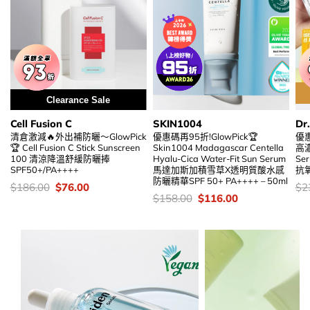
Clearance Sale
Cell Fusion C
SKIN1004
Dr
清倉激減🔥外出補防曬～GlowPick
優惠碼再95折!GlowPick🏆
優
🏆 Cell Fusion C Stick Sunscreen
Skin1004 Madagascar Centella
高濃
100 清涼降溫舒緩防曬捧
Hyalu-Cica Water-Fit Sun Serum
Se
SPF50+/PA++++
馬達加斯加積雪草X透明質酸水感
抗氧
防曬精華SPF 50+ PA++++ – 50ml
價
Original
Current
價
$
186.00
$
76.00
$
2
錢：
price
price
錢
價
Original
Current
$
158.00
$
116.00
was:
is:
錢：
price
price
$186.00.
$76.00.
was:
is:
$158.00.
$116.00.