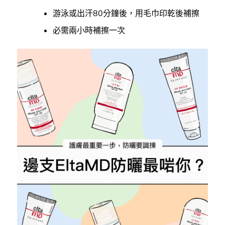
游泳或出汗80分鐘後，用毛巾印乾後補擦
必需兩小時補擦一次