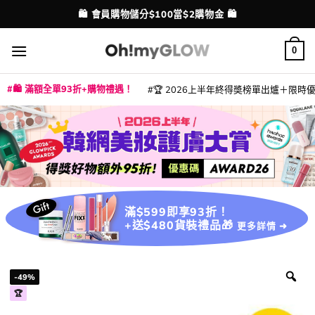
Skip
💳 支援消費券、FPS、八達通、PAYME、信用卡付款
配送港澳
to
content
0
🛍️ 滿額全單93折+購物禮遇！
🏆 2026上半年終得奬榜單出爐＋限時優惠
|
|
|
|
|
|
|
|
|
|
|
|
|
|
滿$599即享93折！
+送$480貨裝禮品🎁
更多詳情 ➜
-49%
🏆