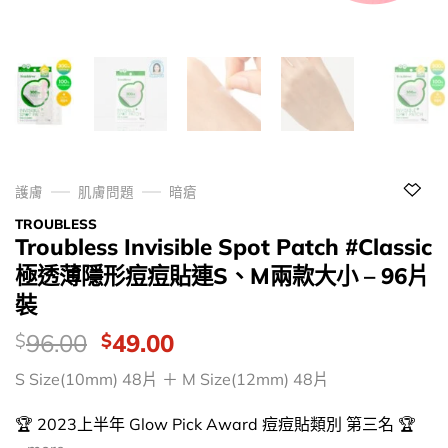
護膚
肌膚問題
暗瘡
TROUBLESS
Troubless Invisible Spot Patch #Classic
極透薄隱形痘痘貼連S、M兩款大小 – 96片
裝
價
Original
Current
96.00
49.00
$
$
錢：
price
price
S Size(10mm) 48片 ＋ M Size(12mm) 48片
was:
is:
$96.00.
$49.00.
🏆 2023上半年 Glow Pick Award 痘痘貼類別 第三名 🏆