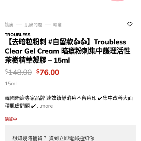
護膚
肌膚問題
暗瘡
TROUBLESS
【去暗粒粉刺 #自留款👍👍】Troubless
Clear Gel Cream 暗瘡粉刺集中護理活性
茶樹精華凝膠 – 15ml
價
Original
Current
148.00
76.00
$
$
錢：
price
price
15ml
was:
is:
$148.00.
$76.00.
韓國暗瘡專家品牌 速效鎮靜消痘不留痘印 ✔️集中改善大面
積肌膚問題 ✔️ ...
more
缺貨中
想知幾時補貨？ 貨到立即電郵通知你