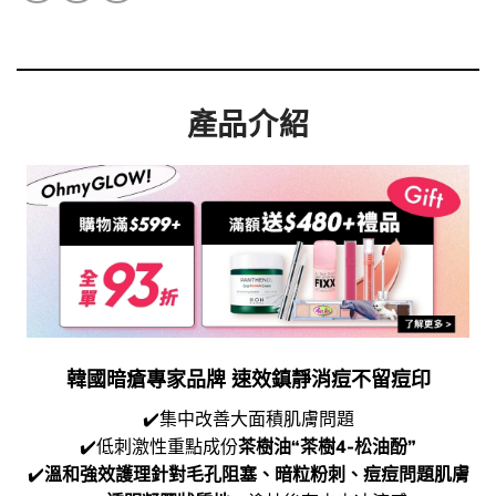
產品介紹
韓國暗瘡專家品牌 速效鎮靜消痘不留痘印
✔️集中改善大面積肌膚問題
✔️低刺激性重點成份
茶樹油“茶樹4-松油酚”
✔️
溫和強效護理針對毛孔阻塞、暗粒粉刺、痘痘問題肌膚