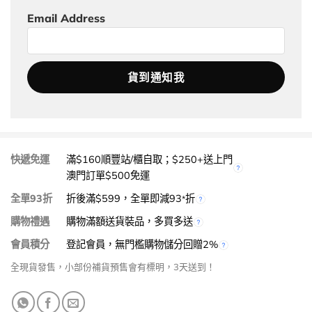
Email Address
快遞免運
滿$160順豐站/櫃自取；$250+送上門
澳門訂單$500免運
全單93折
折後滿$599，全單即減93
折
*
購物禮遇
購物滿額送貨裝品，多買多送
會員積分
登記會員，無門檻購物儲分回贈2%
全現貨發售，小部份補貨預售會有標明，3天送到！