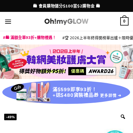
Skip
💳 支援消費券、FPS、八達通、PAYME、信用卡付款
配送港澳
to
content
0
🛍️ 滿額全單93折+購物禮遇！
🏆 2026上半年終得奬榜單出爐＋限時優惠
|
|
|
|
|
|
|
|
|
|
|
|
|
|
滿$599即享93折！
+送$480貨裝禮品🎁
更多詳情 ➜
-49%