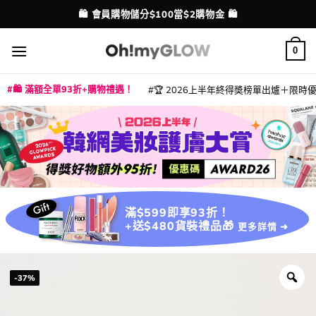
Skip
💳 支援消費券、FPS、八達通、PAYME、信用卡付款
配送港澳
to
content
0
🛍️ 滿額全單93折+購物禮遇！
🏆 2026上半年終得奬榜單出爐＋限時優惠
|
|
|
|
|
|
|
|
|
|
|
|
|
|
滿$599即享93折！
+送$480貨裝禮品🎁
更多詳情 ➜
-37%