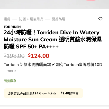
護膚
防曬 + 曬後用品
面部防曬
TORRIDEN
24小時防曬！Torriden Dive In Watery
Moisture Sun Cream 透明質酸水潤保濕
防曬 SPF 50+ PA++++
價
Original
Current
198.00
124.00
$
$
錢：
price
price
Torriden 新款水潤防曬面霜 ✔ 加有Torriden皇牌成份10D
was:
is:
...
more
$198.00.
$124.00.
尚有庫存
$
💰購買此產品即賺
124
Glow Points ＝
2.48
購物金!