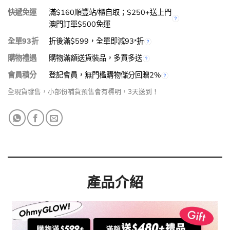
快遞免運
滿$160順豐站/櫃自取；$250+送上門
澳門訂單$500免運
全單93折
折後滿$599，全單即減93
折
*
購物禮遇
購物滿額送貨裝品，多買多送
會員積分
登記會員，無門檻購物儲分回贈2%
全現貨發售，小部份補貨預售會有標明，3天送到！
產品介紹