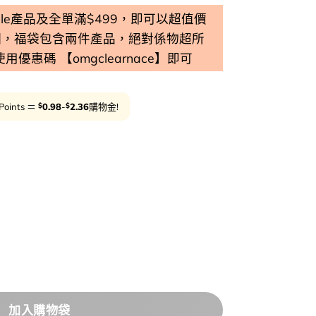
 Sale產品及全單滿$499，即可以超值價
個，福袋包含兩件產品，絕對係物超所
 使用優惠碼 【omgclearnace】即可
$
$
Points ＝
0.98
-
2.36
購物金!
DIVE-IN Low Molecular Hyaluronic Acid Cleans
加入購物袋