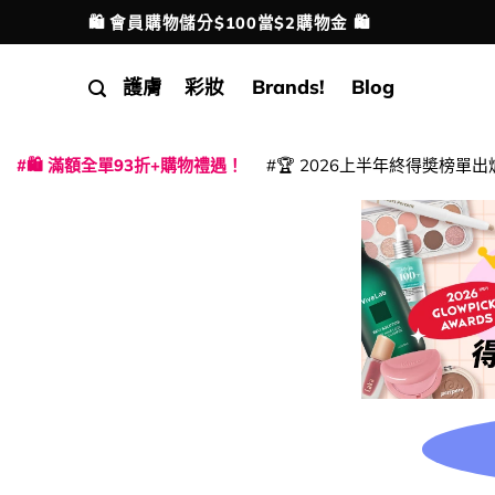
Skip
🛍️ 會員購物儲分$100當$2購物金 🛍️
配送港澳
to
content
護膚
彩妝
Brands!
Blog
🛍️ 滿額全單93折+購物禮遇！
🏆 2026上半年終得奬榜單出
|
|
|
|
|
|
|
|
|
|
|
|
|
|