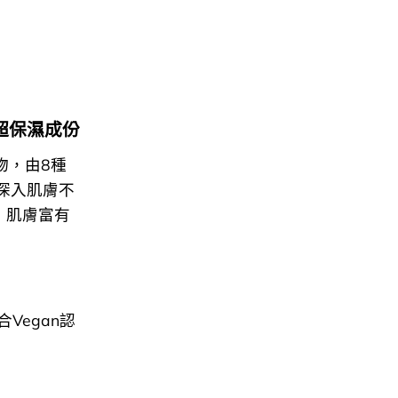
極致超保濕成份
物，由8種
深入肌膚不
，肌膚富有
Vegan認