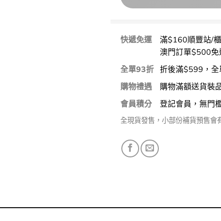
快遞免運
滿$160順豐站/
澳門訂單$500免
全單93折
折後滿$599，全
購物禮遇
購物滿額送貨裝
會員積分
登記會員，無門
全現貨發售，小部份補貨預售會