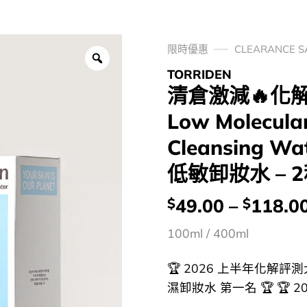
限時優惠
CLEARANCE 
TORRIDEN
清倉激減🔥化解🏆 
Low Molecular
Cleansing
低敏卸妝水 – 
價
49.00
–
118.0
$
$
錢：
100ml / 400ml
🏆 2026 上半年化解評測大賞 
濕卸妝水 第一名 🏆 🏆 20