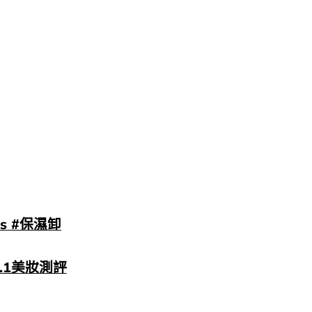
ds #保濕卸
o.1美妝測評