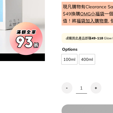
現凡購物有Clearance
$49換購
OMG小福袋
一
值！將
福袋加入購物車
,
💰購買此產品即賺
49-118
Glow 
Options
100ml
400ml
清倉激減🔥化解🏆 Torriden 