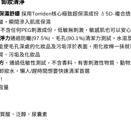
．卸妝清淨
保濕舒緩
採用Torriden核心極致超保濕成份 💧5D-複合
酸，瞬間滲入肌底保濕
不含任何PEG刺激成份，低敏無刺激，敏感肌也可以安
潔淨力
通過防曬(97.5%)、毛孔(90.1%)清潔力測試，水
能使毛孔深處的化妝品及污垢浮於表面，用化妝棉一抺就
質、污垢及化妝品
方
，通過低敏性測試，不含香料、有害刺激性物質、動物
式卸妝水，懶人/趕時間想要快速清潔首選
！
大容量
明質酸、泛醇、尿囊素