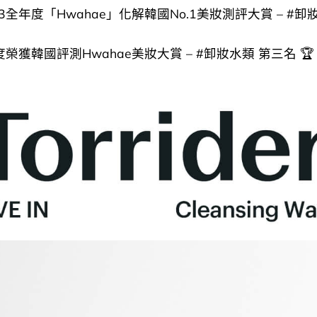
023全年度「Hwahae」化解韓國No.1美妝測評大賞 – #卸
年度榮獲韓國評測Hwahae美妝大賞 – #卸妝水類 第三名 🏆