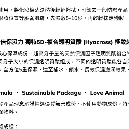
使用，將化妝棉沾濕然後輕輕擦拭，可卸去一般防曬產品
眼妝位置等脆弱肌膚，先濕敷5-10秒，再輕輕抺走殘妝

en 8倍保濕力 獨特5D-複合透明質酸 (Hyacross) 
en的核心保濕成份 – 超高分子量的天然保濕因子透明質酸複合
不同分子大小的保濕透明質酸組成，不同的透明質酸能各自
，全方位5重保濕，達至補水、鎖水、長效保濕滋潤效果
rmula ． Sustainable Package ． Love Animal
en 研發產品理念承諾精選優質無害成份、不使用動物成份，符合
保物料。
奬成績：