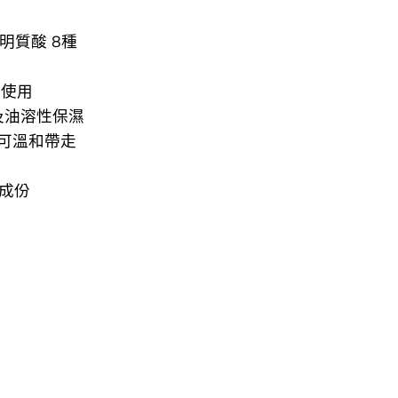
透明質酸 8種
心使用
溶及油溶性保濕
可溫和帶走
成份