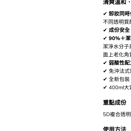
清爽溫和
✔
卸妝同時
不同透明質
✔
成份安全
✔
90%＋
潔淨水分子
面上老化角
✔
弱酸性配
✔ 免沖法
✔ 全新包裝
✔ 400ml
重點成份
5D複合透
使用方法