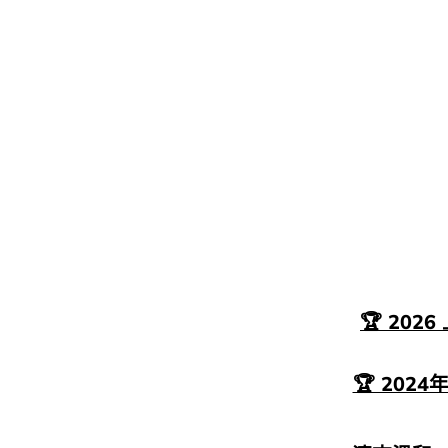
🏆 202
🏆 202