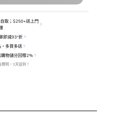
櫃自取；$250+送上門
運
單即減93
折
*
品，多買多送
檻購物儲分回贈2%
有標明，3天送到！