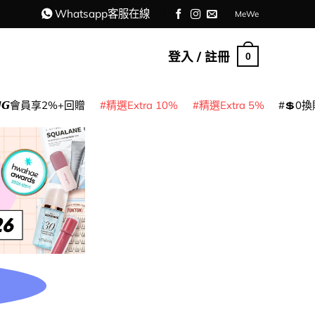
Whatsapp客服在線
MeWe
登入 / 註冊
0
𝙈𝙂會員享2%+回贈
精選Extra 10%
精選Extra 5%
💲0