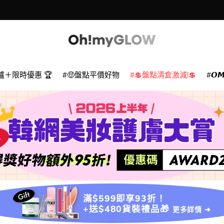
爐＋限時優惠 🏆
🤑盤點平價好物
💲盤點清倉激減!💲
𝙊
滿$599即享93折！
+送$480貨裝禮品🎁
更多詳情 ➜