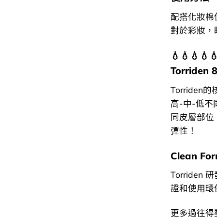
配搭化妝棉
對於彩妝，
💧💧💧💧
Torrid
Torrid
高-中-低
同皮層部位
彈性！
Clean Fo
Torrid
證和使用環
更多過往得