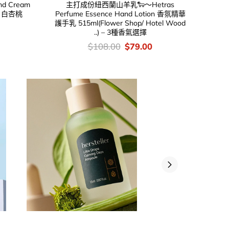
d Cream
主打成份紐西蘭山羊乳🐑～Hetras
t 白杏桃
Perfume Essence Hand Lotion 香氛精華
護手乳 515ml(Flower Shop/ Hotel Wood
Current
..) – 3種香氣選擇
price
is:
價
Original
Current
$
108.00
$
79.00
.
$129.00.
錢：
price
price
was:
is:
$108.00.
$79.00.