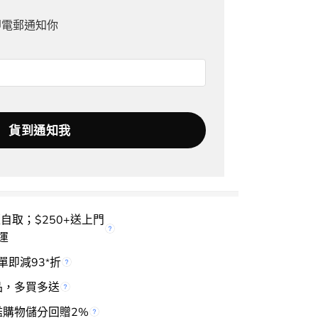
即電郵通知你
櫃自取；$250+送上門
運
單即減93
折
*
品，多買多送
檻購物儲分回贈2%