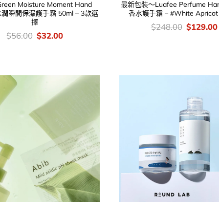
Green Moisture Moment Hand
最新包裝～Luafee Perfume Han
 水潤瞬間保濕護手霜 50ml – 3款選
香水護手霜 – #White Aprico
擇
價
Original
$
248.00
$
129.00
錢：
price
價
Original
Current
$
56.00
$
32.00
was:
錢：
price
price
$248.00
was:
is:
$56.00.
$32.00.