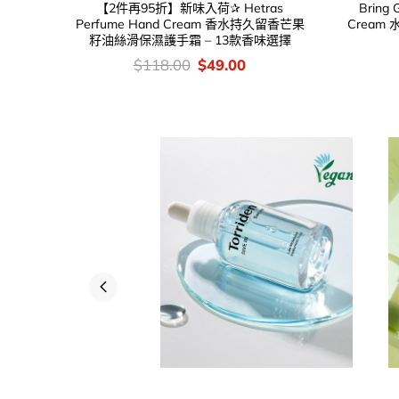
【2件再95折】新味入荷✰ Hetras
Bring 
Perfume Hand Cream 香水持久留香芒果
Cream
籽油絲滑保濕護手霜 – 13款香味選擇
價
Original
Current
$
118.00
$
49.00
錢：
price
price
was:
is:
$118.00.
$49.00.