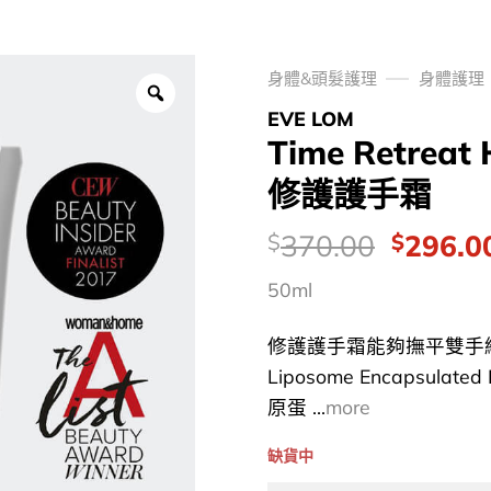
身體&頭髮護理
身體護理
EVE LOM
Time Retreat
修護護手霜
價
Origina
370.00
296.0
$
$
錢：
price
50ml
was:
$370.0
修護護手霜能夠撫平雙手
Liposome Encapsula
原蛋 ...
more
缺貨中