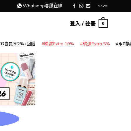
Whatsapp客服在線
MeWe
登入 / 註冊
0
𝙈𝙂會員享2%+回贈
精選Extra 10%
精選Extra 5%
💲0