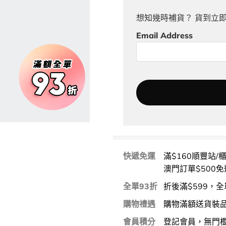
想知幾時補貨？ 貨到立
Email Address
快遞免運
滿$160順豐站/
澳門訂單$500免
全單93折
折後滿$599，全
購物禮遇
購物滿額送貨裝
會員積分
登記會員，無門