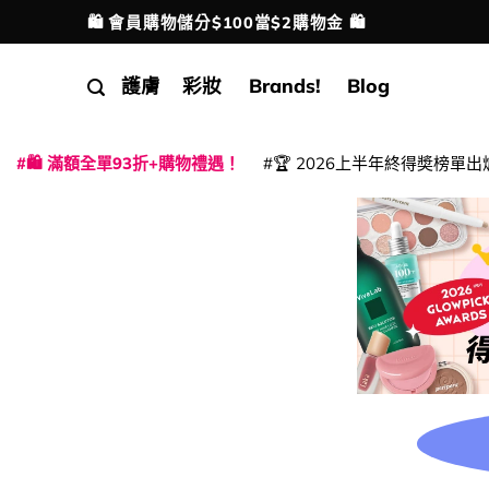
Skip
🛍️ 會員購物儲分$100當$2購物金 🛍️
配送港澳
to
content
護膚
彩妝
Brands!
Blog
🛍️ 滿額全單93折+購物禮遇！
🏆 2026上半年終得奬榜單出
|
|
|
|
|
|
|
|
|
|
|
|
|
|