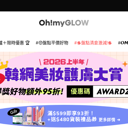
爐＋限時優惠 🏆
🤑盤點平價好物
💲盤點清倉激減!💲
𝙊
滿$599即享93折！
+送$480貨裝禮品🎁
更多詳情 ➜