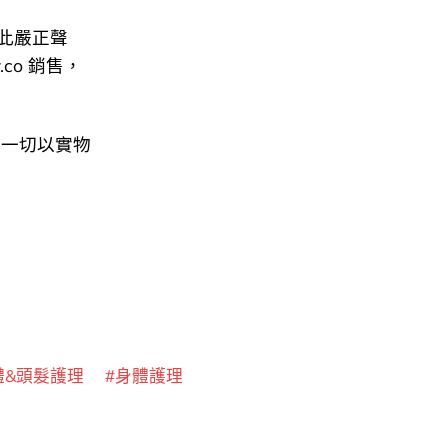
此嚴正聲
.co 銷售，
，一切以實物
體&頭髮護理
身體護理