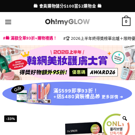
Skip
💳 支援消費券、FPS、八達通、PAYME、信用卡付款
配送港澳
to
content
0
🛍️ 滿額全單93折+購物禮遇！
🏆 2026上半年終得奬榜單出爐＋限時優惠
|
|
|
|
|
|
|
|
|
|
|
|
|
|
滿$599即享93折！
+送$480貨裝禮品🎁
更多詳情 ➜
-33%