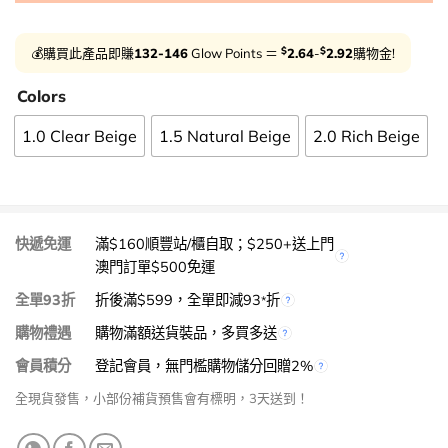
$
$
💰購買此產品即賺
132-146
Glow Points ＝
2.64
-
2.92
購物金!
Colors
1.0 Clear Beige
1.5 Natural Beige
2.0 Rich Beige
快遞免運
滿$160順豐站/櫃自取；$250+送上門
澳門訂單$500免運
全單93折
折後滿$599，全單即減93
折
*
購物禮遇
購物滿額送貨裝品，多買多送
會員積分
登記會員，無門檻購物儲分回贈2%
全現貨發售，小部份補貨預售會有標明，3天送到！