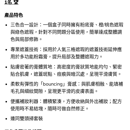
1名 🏆
產品特色
三色合一設計：一個盒子同時擁有粉底膏、橙/桃色遮瑕
與綠色遮瑕，針對不同問題分區使用，簡單達成整體調
色與局部修飾。
專業遮蓋技術：採用於人氣三格遮瑕的遮蓋技術延伸應
用於多功能粉霜膏，提升局部及整體遮瑕力。
貼膚密著的膏體質地：高密度的膏狀質地能均勻、緊密
貼合肌膚，遮蓋斑點、痘痕與暗沉處，呈現平滑膚質。
柔軟有彈性的「bouncing」膏感：與肌膚相融、能填補
毛孔與細紋間隙，呈現更平滑的皮膚表面。
便攜補妝利器：體積緊湊，方便收納與外出補妝；配方
使用時不易結塊，隨時可做自然修正。
連同雙頭掃套裝