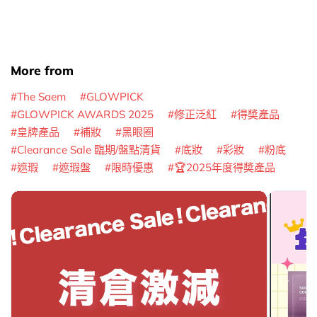
More from
The Saem
GLOWPICK
GLOWPICK AWARDS 2025
修正泛紅
得奬產品
皇牌產品
補妝
黑眼圈
Clearance Sale 臨期/盤點清貨
底妝
彩妝
粉底
遮瑕
遮瑕盤
限時優惠
🏆2025年度得奬產品