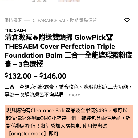
限時優惠
CLEARANCE SALE 臨期/盤點清貨
THE SAEM
清倉激減🔥附送雙頭掃 GlowPick🏆
THESAEM Cover Perfection Triple
Foundation Balm 三合一全能遮瑕霜粉底
膏 – 3色選擇
價
132.00
–
146.00
$
$
錢：
三合一全能遮瑕粉霜膏，結合校色、遮瑕與粉底三大功能，
專為一次解決膚色不均與局 ...
more
現凡購物有Clearance Sale產品及全單滿$499，即可以
超值價$49換購
OMG小福袋
一個，福袋包含兩件產品，絕
對係物超所值！將
福袋加入購物車
, 使用優惠碼
【omgclearnace】即可