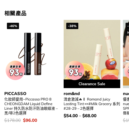
錢：
相關產品
-46%
-38%
Clearance Sale
PICCASSO
rom&nd
nu
化妝師愛用~Piccasso PRO 8
清倉激減🔥🍼 Romand Juicy
優
CHEONGDAM Liquid Define
Lasting Tint 🍬#Milk Grocery 系列
nue
Liner 持久防水防汗防油眼線液 –
#28-29 – 2色選擇
SP
黑/啡2色選擇
唇精
價
$
54.00
–
$
68.00
錢：
價
Original
Current
價
$
178.00
$
96.00
$
1
錢：
price
price
錢
was:
is: