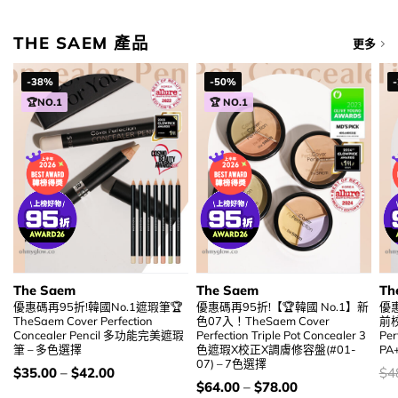
THE SAEM 產品
更多
-38%
-50%
🏆NO.1
🏆 NO.1
The Saem
The Saem
Th
優惠碼再95折!韓國No.1遮瑕筆🏆
優惠碼再95折!【🏆韓國 No.1】新
優惠
TheSaem Cover Perfection
色07入！TheSaem Cover
前校
Concealer Pencil 多功能完美遮瑕
Perfection Triple Pot Concealer 3
Per
筆 – 多色選擇
色遮瑕X校正X調膚修容盤(#01-
PA
07) – 7色選擇
價
價
$
35.00
–
$
42.00
$
4
錢：
錢
價
$
64.00
–
$
78.00