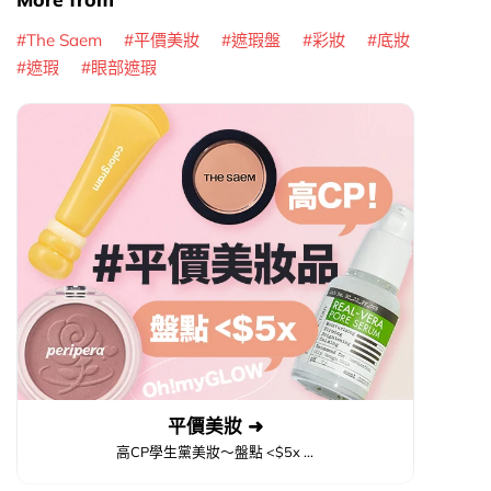
The Saem
平價美妝
遮瑕盤
彩妝
底妝
遮瑕
眼部遮瑕
平價美妝 ➜
高CP學生黨美妝～盤點 <$5x ...