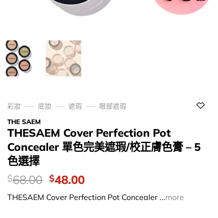
彩妝
底妝
遮瑕
眼部遮瑕
THE SAEM
THESAEM Cover Perfection Pot
Concealer 單色完美遮瑕/校正膚色膏 – 5
色選擇
價
Original
Current
68.00
48.00
$
$
錢：
price
price
THESAEM Cover Perfection Pot Concealer ...
more
was:
is:
$68.00.
$48.00.