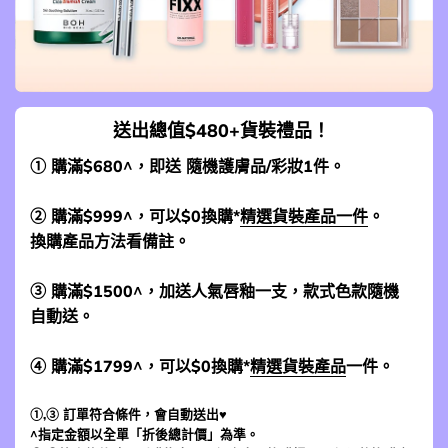
送出總值$480+貨裝禮品！
① 購滿$680^，即送 隨機護膚品/彩妝1件。
② 購滿$999^，可以$0換購*
精選貨裝產品一件
。
換購產品方法看備註。
③ 購滿$1500^，加送人氣唇釉一支，款式色款隨機
自動送。
④ 購滿$1799^，可以$0換購*
精選貨裝產品
一件。
①,③ 訂單符合條件，會自動送出♥
^指定金額以全單「折後總計價」為準。