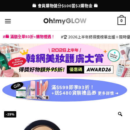
Skip
💳 支援消費券、FPS、八達通、PAYME、信用卡付款
配送港澳
to
content
0
🛍️ 滿額全單93折+購物禮遇！
🏆 2026上半年終得奬榜單出爐＋限時優惠
|
|
|
|
|
|
|
|
|
|
|
|
|
|
滿$599即享93折！
+送$480貨裝禮品🎁
更多詳情 ➜
-29%