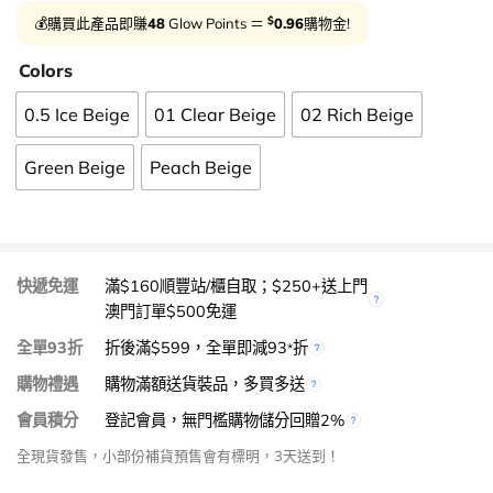
$
💰購買此產品即賺
48
Glow Points ＝
0.96
購物金!
Colors
0.5 Ice Beige
01 Clear Beige
02 Rich Beige
Green Beige
Peach Beige
快遞免運
滿$160順豐站/櫃自取；$250+送上門
澳門訂單$500免運
全單93折
折後滿$599，全單即減93
折
*
購物禮遇
購物滿額送貨裝品，多買多送
會員積分
登記會員，無門檻購物儲分回贈2%
全現貨發售，小部份補貨預售會有標明，3天送到！