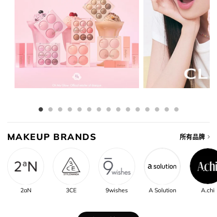
MAKEUP BRANDS
所有品牌
2aN
3CE
9wishes
A Solution
A.chi