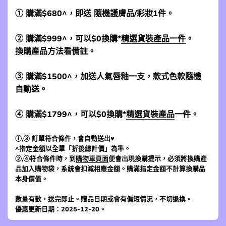
① 購滿$680^，即送 隨機護膚品/彩妝1件。
② 購滿$999^，可以$0換購*
精選貨裝產品一件
。
換購產品方法看備註。
③ 購滿$1500^，加送人氣唇釉一支，款式色款隨機
自動送。
④ 購滿$1799^，可以$0換購*
精選貨裝產品
一件。
①,③ 訂單符合條件，會自動送出♥
^指定金額以全單「折後總計價」為準。
②,④符合條件時，到
購物車頁面
便會出現換購提示，必須將換購產
品加入購物袋，系統會扣減相應金額。購滿指定金額不計算換購品
本身價值。
數量有數，送完即止。贈品日期或會有偏短情況，不切退換。
優惠更新日期：2025-12-20。