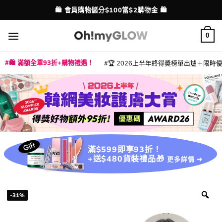
Skip
💳 支援消費券、FPS、八達通、PAYME、信用卡付款
🛍️ 會員購物儲分$100當$2購物金 🛍️
配送港澳
to
content
0
🛍️ 滿額全單93折+購物禮遇！
🏆 2026上半年終得奬榜單出爐＋限時優惠
|
|
|
|
|
|
|
|
|
|
|
|
|
|
滿$599即享93折！
+送$480貨裝禮品🎁
更多詳情 ➜
-31%