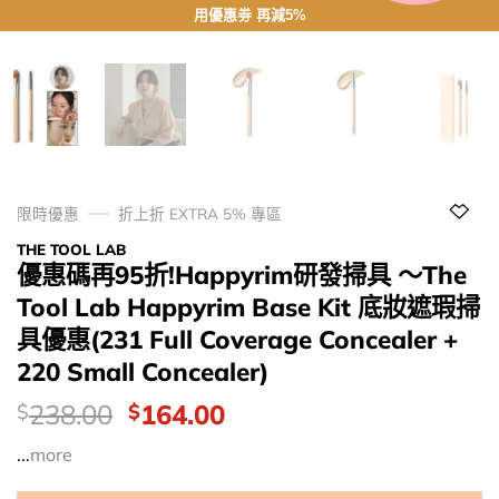
用優惠劵 再減5%
限時優惠
折上折 EXTRA 5% 專區
THE TOOL LAB
優惠碼再95折!Happyrim研發掃具 ～The
Tool Lab Happyrim Base Kit 底妝遮瑕掃
具優惠(231 Full Coverage Concealer +
220 Small Concealer)
價
Original
Current
238.00
164.00
$
$
錢：
price
price
...
more
was:
is:
$238.00.
$164.00.