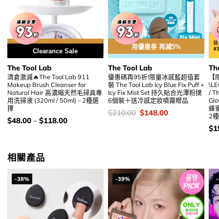
用優惠劵 再減5%
用優惠劵 再減5%
Clearance Sale
The Tool Lab
The Tool Lab
Th
清倉激減🔥The Tool Lab 911
優惠碼再95折!限量冰感藍超值套
【
Makeup Brush Cleanser for
裝 The Tool Lab Icy Blue Fix Puff +
\L
Natural Hair 高濃縮天然毛掃具專
Icy Fix Mist Set 持久貼合光澤粉撲
/ T
用洗掃液 (320ml / 50ml) – 2種選
6個裝＋送冷感定妝噴霧贈品
Gl
擇
蜂
價
Original
Current
$
210.00
$
148.00
2
錢：
price
price
價
$
48.00
–
$
118.00
was:
is:
錢：
價
$
1
$210.00.
$148.00.
錢
相關產品
-38%
-39%