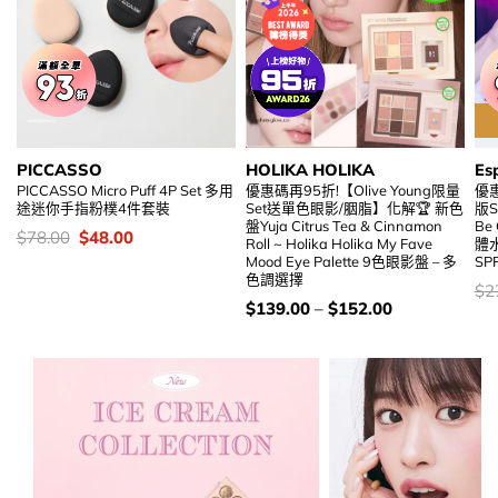
PICCASSO
HOLIKA HOLIKA
Es
PICCASSO Micro Puff 4P Set 多用
優惠碼再95折!【Olive Young限量
優惠
途迷你手指粉樸4件套裝
Set送單色眼影/胭脂】化解🏆 新色
版S
盤Yuja Citrus Tea & Cinnamon
Be
價
Original
Current
$
78.00
$
48.00
Roll ~ Holika Holika My Fave
體
錢：
price
price
Mood Eye Palette 9色眼影盤 – 多
SP
was:
is:
色調選擇
$78.00.
$48.00.
價
$
2
錢
價
$
139.00
–
$
152.00
錢：