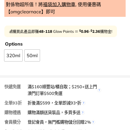
對係物超所值！將
福袋加入購物車
, 使用優惠碼
【omgclearnace】即可
$
$
💰購買此產品即賺
48-118
Glow Points ＝
0.96
-
2.36
購物金!
Options
320ml
50ml
快遞免運
滿$160順豐站/櫃自取；$250+送上門
澳門訂單$500免運
全單93折
折後滿$599，全單即減93
折
*
購物禮遇
購物滿額送貨裝品，多買多送
會員積分
登記會員，無門檻購物儲分回贈2%