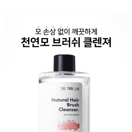
錢：
錢：
price
price
was:
is:
$68.00.
$42.00.