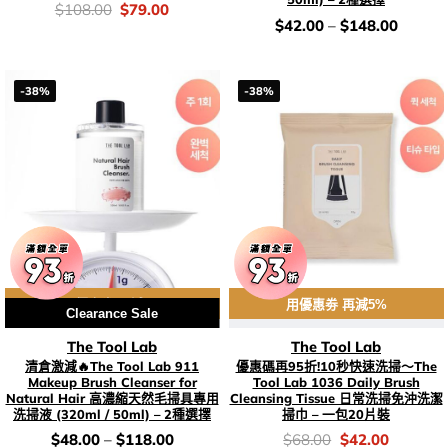
價
Original
Current
$
108.00
$
79.00
錢：
price
price
價
$
42.00
–
$
148.00
was:
is:
錢：
$108.00.
$79.00.
-38%
-38%
用優惠劵 再減5%
用優惠劵 再減5%
Clearance Sale
The Tool Lab
The Tool Lab
清倉激減🔥The Tool Lab 911
優惠碼再95折!10秒快速洗掃～The
Makeup Brush Cleanser for
Tool Lab 1036 Daily Brush
Natural Hair 高濃縮天然毛掃具專用
Cleansing Tissue 日常洗掃免沖洗潔
洗掃液 (320ml / 50ml) – 2種選擇
掃巾 – 一包20片裝
價
價
Original
Current
$
48.00
–
$
118.00
$
68.00
$
42.00