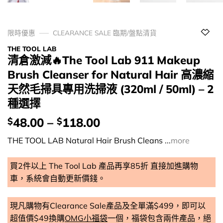
限時優惠
CLEARANCE SALE 臨期/盤點清貨
THE TOOL LAB
清倉激減🔥The Tool Lab 911 Makeup
Brush Cleanser for Natural Hair 高濃縮
天然毛掃具專用洗掃液 (320ml / 50ml) – 2
種選擇
價
48.00
–
118.00
$
$
錢：
THE TOOL LAB Natural Hair Brush Cleans ...
more
買2件以上 The Tool Lab 產品再享85折 直接加進購物
車，系統會自動更新價錢。
現凡購物有Clearance Sale產品及全單滿$499，即可以
超值價$49換購
OMG小福袋
一個，福袋包含兩件產品，絕