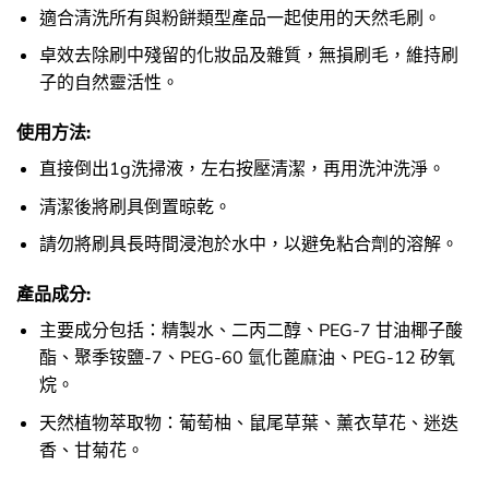
適合清洗所有與粉餅類型產品一起使用的天然毛刷。
卓效去除刷中殘留的化妝品及雜質，無損刷毛，維持刷
子的自然靈活性。
使用方法:
直接倒出1g洗掃液，左右按壓清潔，再用洗沖洗淨。
清潔後將刷具倒置晾乾。
請勿將刷具長時間浸泡於水中，以避免粘合劑的溶解。
產品成分:
主要成分包括：精製水、二丙二醇、PEG-7 甘油椰子酸
酯、聚季铵鹽-7、PEG-60 氫化蓖麻油、PEG-12 矽氧
烷。
天然植物萃取物：葡萄柚、鼠尾草葉、薰衣草花、迷迭
香、甘菊花。