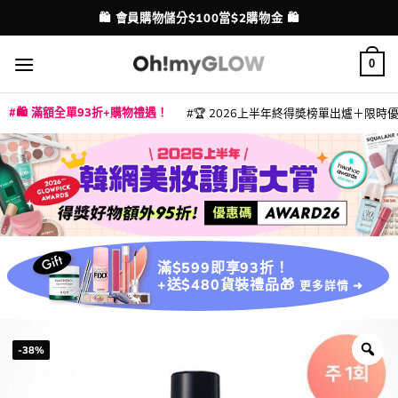
Skip
💳 支援消費券、FPS、八達通、PAYME、信用卡付款
配送港澳
to
content
0
🛍️ 滿額全單93折+購物禮遇！
🏆 2026上半年終得奬榜單出爐＋限時優惠
|
|
|
|
|
|
|
|
|
|
|
|
|
|
滿$599即享93折！
+送$480貨裝禮品🎁
更多詳情 ➜
-38%