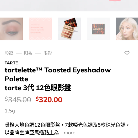
彩妝
眼妝
眼影
TARTE
tartelette™ Toasted Eyeshadow
Palette
tarte 3代 12色眼影盤
價
Original
Current
345.00
320.00
$
$
錢：
price
price
1.5g
was:
is:
$345.00.
$320.00.
暖橙大地色調12色眼影盤，7款啞光色調及5款珠光色調，
以品牌皇牌亞馬遜黏土為 ...
more