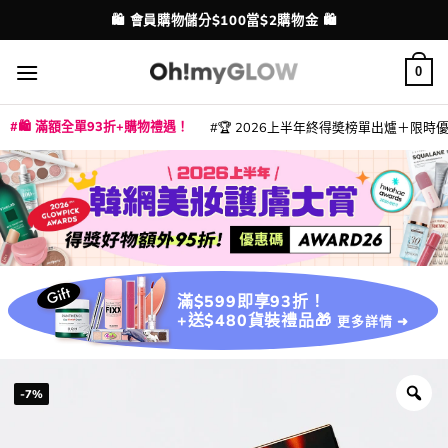
Skip
🛍️ 會員購物儲分$100當$2購物金 🛍️
配送港澳
to
content
0
🛍️ 滿額全單93折+購物禮遇！
🏆 2026上半年終得奬榜單出爐＋限時優惠
|
|
|
|
|
|
|
|
|
|
|
|
|
|
滿$599即享93折！
+送$480貨裝禮品🎁
更多詳情 ➜
-7%