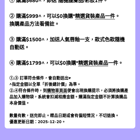
① 購滿$680^，即送 隨機護膚品/彩妝1件。
② 購滿$999^，可以$0換購*
精選貨裝產品一件
。
換購產品方法看備註。
③ 購滿$1500^，加送人氣唇釉一支，款式色款隨機
自動送。
④ 購滿$1799^，可以$0換購*
精選貨裝產品
一件。
①,③ 訂單符合條件，會自動送出♥
^指定金額以全單「折後總計價」為準。
②,④符合條件時，到
購物車頁面
便會出現換購提示，必須將換購產
品加入購物袋，系統會扣減相應金額。購滿指定金額不計算換購品
本身價值。
數量有數，送完即止。贈品日期或會有偏短情況，不切退換。
優惠更新日期：2025-12-20。