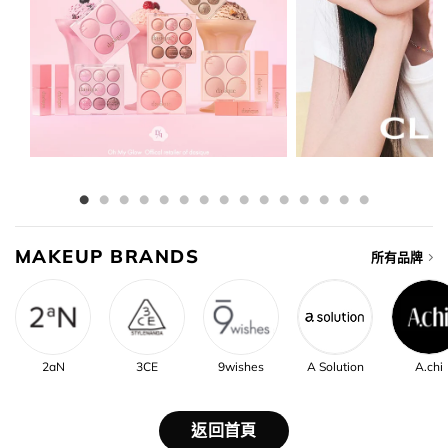
MAKEUP BRANDS
所有品牌
2aN
3CE
9wishes
A Solution
A.chi
返回首頁