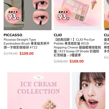
PICCASSO
CLIO
CL
Piccasso Straight Type
【經典回歸！】CLIO Pro Eye
優惠
Eyeshadow Brush 專業級黑柄平
Palette 專業眼影盤 #019
Bl
頭一字眼影眼線掃 #722
Napping Cheese 貓貓暖珊瑚蜜桃
棒雙
盤 / #23 Scoop Of Shade 奶霜粉
多
價
Original
Current
$
178.00
$
109.00
紅雪糕盤 – 2種選擇
錢：
price
price
價
$
1
was:
is:
錢
價
Original
Current
$
268.00
$
169.00
$178.00.
$109.00.
錢：
price
price
was:
is:
$268.00.
$169.00.