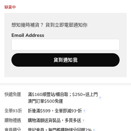
缺貨中
想知幾時補貨？ 貨到立即電郵通知你
Email Address
快遞免運
滿$160順豐站/櫃自取；$250+送上門
澳門訂單$500免運
全單93折
折後滿$599，全單即減93
折
*
購物禮遇
購物滿額送貨裝品，多買多送
會員積分
登記會員，無門檻購物儲分回贈2%