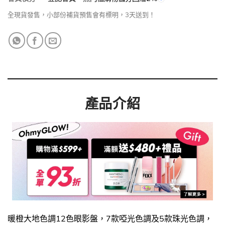
全現貨發售，小部份補貨預售會有標明，3天送到！
產品介紹
暖橙大地色調12色眼影盤，7款啞光色調及5款珠光色調，