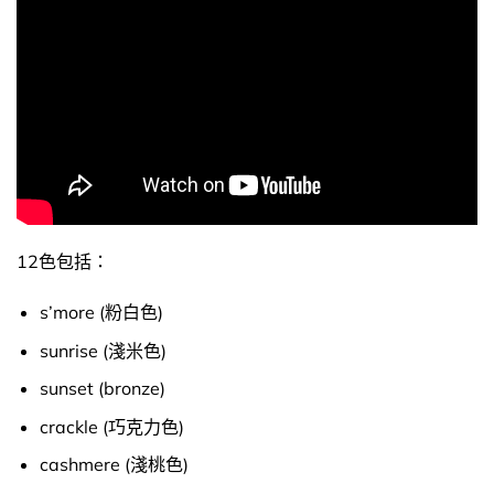
我們發現多家商店未獲授權非法盜用本站製作的圖片和文
字，本站在此嚴正聲明，本站並沒有在 HKTVMall 或其他平
台銷售，只在本站 OhMyGlow.co 銷售，不能保證經其他渠
道的貨品來源。
以上內容及外盒包裝只供參考用途，商品原廠有更換新
包裝權利，一切以實物為準。
以上資料及圖片只供參考，一切以實物為準
12色包括：
s’more (粉白色)
sunrise (淺米色)
sunset (bronze)
crackle (巧克力色)
cashmere (淺桃色)