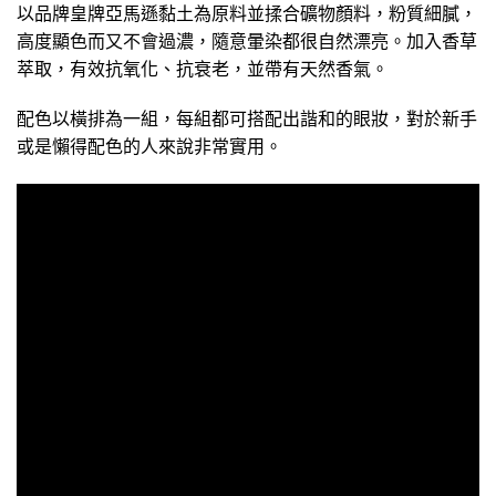
以品牌皇牌亞馬遜黏土為原料並揉合礦物顏料，粉質細膩，
高度顯色而又不會過濃，隨意暈染都很自然漂亮。加入香草
萃取，有效抗氧化、抗衰老，並帶有天然香氣。
配色以橫排為一組，每組都可搭配出諧和的眼妝，對於新手
或是懶得配色的人來說非常實用。