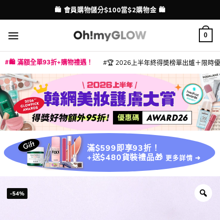
Skip
💳 支援消費券、FPS、八達通、PAYME、信用卡付款
配送港澳
to
content
0
🛍️ 滿額全單93折+購物禮遇！
🏆 2026上半年終得奬榜單出爐＋限時優惠
|
|
|
|
|
|
|
|
|
|
|
|
|
|
滿$599即享93折！
+送$480貨裝禮品🎁
更多詳情 ➜
-54%