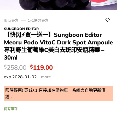
限時優惠
1+1快閃優惠
SUNGBOON EDITOR
【快閃⚡買一送一】Sungboon Editor
Meoru Podo VitaC Dark Spot Ampoule
專利野生葡萄維C美白去斑印安瓶精華 –
30ml
價
Original
Current
258.00
119.00
$
$
錢：
price
price
exp 2028-01-02 ...
more
was:
is:
$258.00.
$119.00.
限時優惠! 買1送1!直接加進購物車，系統會自動更新價
錢。
尚有庫存