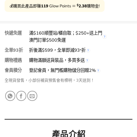
$
💰購買此產品即賺
119
Glow Points ＝
2.38
購物金!
快遞免運
滿$160順豐站/櫃自取；$250+送上門
澳門訂單$500免運
全單93折
折後滿$599，全單即減93
折
*
購物禮遇
購物滿額送貨裝品，多買多送
會員積分
登記會員，無門檻購物儲分回贈2%
全現貨發售，小部份補貨預售會有標明，3天送到！
產品介紹