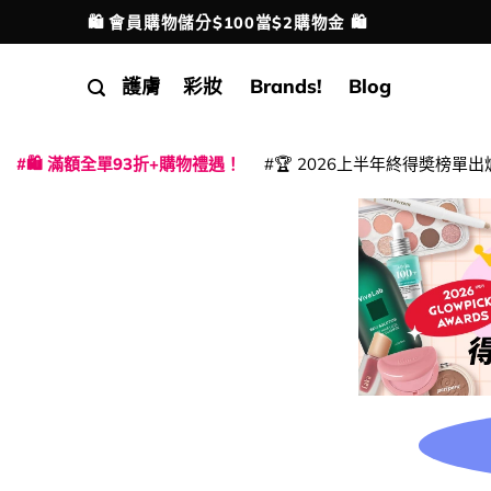
Skip
🛍️ 會員購物儲分$100當$2購物金 🛍️
配送港澳
to
content
護膚
彩妝
Brands!
Blog
🛍️ 滿額全單93折+購物禮遇！
🏆 2026上半年終得奬榜單出
|
|
|
|
|
|
|
|
|
|
|
|
|
|