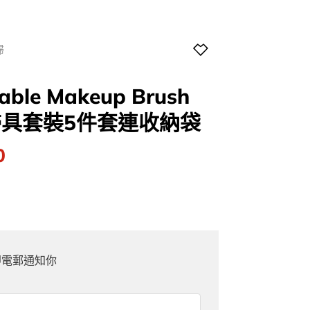
掃
table Makeup Brush
妝掃具套裝5件套連收納袋
l
Current
0
price
is:
0.
$128.00.
即電郵通知你