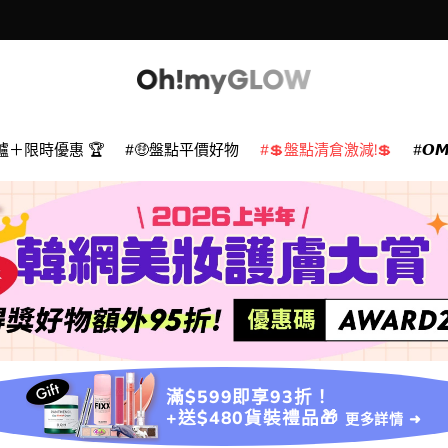
爐＋限時優惠 🏆
🤑盤點平價好物
💲盤點清倉激減!💲
𝙊
滿$599即享93折！
+送$480貨裝禮品🎁
更多詳情 ➜