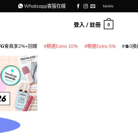
Whatsapp客服在線
MeWe
登入 / 註冊
0
𝙈𝙂會員享2%+回贈
精選Extra 10%
精選Extra 5%
💲0