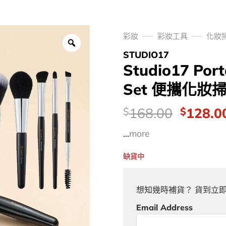
彩妝
彩妝工具
化妝
STUDIO17
Studio17 Por
Set 便攜化
價
Origina
168.00
128.0
$
$
錢：
price
...
more
was:
$168.0
缺貨中
想知幾時補貨？ 貨到立
Email Address