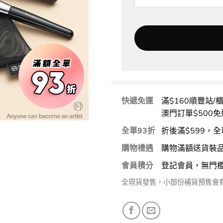
快遞免運
滿$160順豐站/
澳門訂單$500免
全單93折
折後滿$599，全
購物禮遇
購物滿額送貨裝
會員積分
登記會員，無門
全現貨發售，小部份補貨預售會