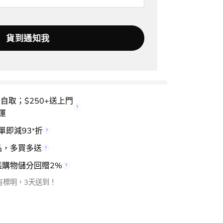
櫃自取；$250+送上門
運
單即減93
折
*
品，多買多送
檻購物儲分回贈2%
有標明，3天送到！