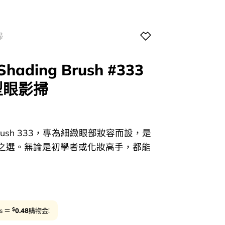
掃
 Shading Brush #333
型眼影掃
urrent
rice
ing Brush 333，專為細緻眼部妝容而設，是
:
之選。無論是初學者或化妝高手，都能
24.00.
$
ts ＝
0.48
購物金!