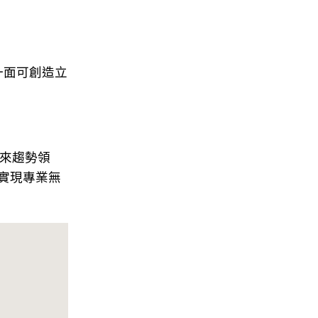
一面可創造立
帶來趨勢領
實現專業無