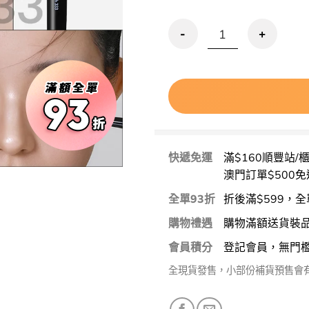
Studio17 Eye Shadin
快遞免運
滿$160順豐站/
澳門訂單$500免
全單93折
折後滿$599，全
購物禮遇
購物滿額送貨裝
會員積分
登記會員，無門
全現貨發售，小部份補貨預售會