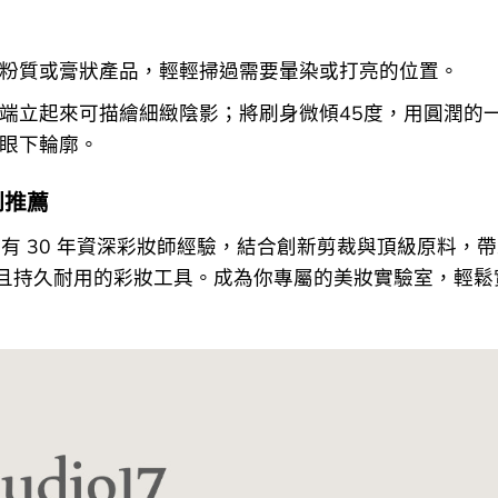
粉質或膏狀產品，輕輕掃過需要暈染或打亮的位置。
端立起來可描繪細緻陰影；將刷身微傾45度，用圓潤的
眼下輪廓。
刷推薦
17 擁有 30 年資深彩妝師經驗，結合創新剪裁與頂級原料，
且持久耐用的彩妝工具。成為你專屬的美妝實驗室，輕鬆