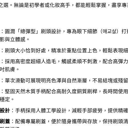
之選。無論是初學者或化妝高手，都能輕鬆掌握，盡享專
：圓潤「總彈型」刷頭設計，專為眼下細節（애교살）打
影與立體感。
：刷頭大小恰到好處，精准於重點位置上色，輕鬆表現
：採用高密度超細人造毛，觸感柔順不刺激，配合高彈
吋肌膚。
：單次滑動可展現明亮色澤與自然漸層，不易結塊或殘
：堅固天然木質手柄配合高耐久度銅質刷桿，長時間使
穩定。
設計
：手柄採用人體工學設計，減輕手部疲勞，提供精
刷蓋
：配備專屬刷蓋，便於隨身攜帶與存放，保持刷頭