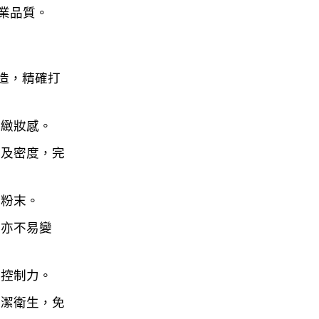
業品質。
造，精確打
細緻妝感。
力及密度，完
留粉末。
用亦不易變
確控制力。
清潔衛生，免