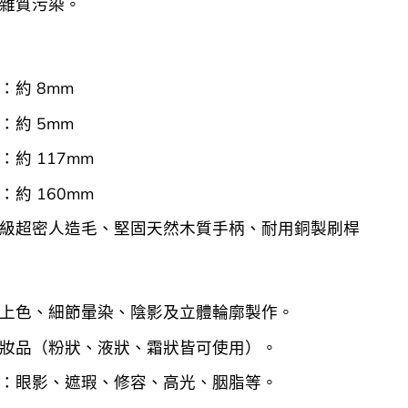
雜質污染。
：約 8mm
：約 5mm
：約 117mm
：約 160mm
級超密人造毛、堅固天然木質手柄、耐用銅製刷桿
上色、細節暈染、陰影及立體輪廓製作。
妝品（粉狀、液狀、霜狀皆可使用）。
：眼影、遮瑕、修容、高光、胭脂等。