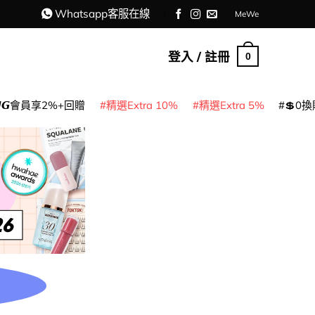
Whatsapp客服在線
MeWe
登入 / 註冊
0
𝙈𝙂會員享2%+回贈
精選Extra 10%
精選Extra 5%
💲0