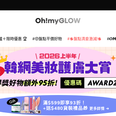
爐＋限時優惠 🏆
🤑盤點平價好物
💲盤點清倉激減!💲
𝙊
滿$599即享93折！
+送$480貨裝禮品🎁
更多詳情 ➜