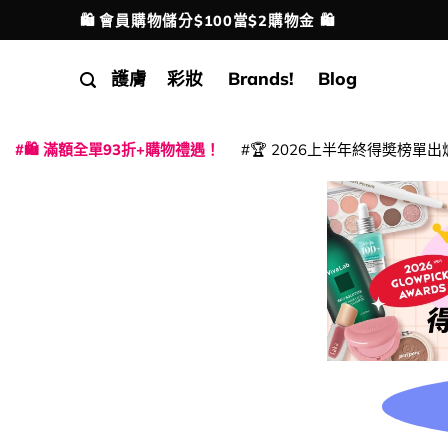
Skip
🛍️ 會員購物儲分$100當$2購物金 🛍️
配送港澳
to
content
護膚
彩妝
Brands!
Blog
🛍️ 滿額全單93折+購物禮遇！
🏆 2026上半年終得奬榜單出
|
|
|
|
|
|
|
|
|
|
|
|
|
|