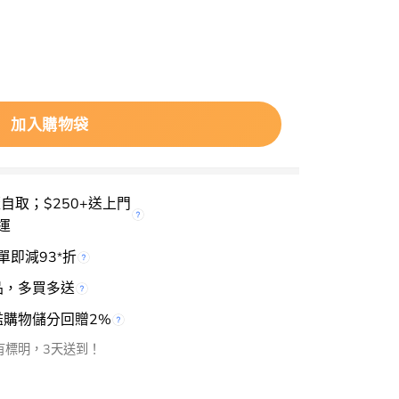
g Brush #333 眼下細節子彈型眼影掃 數量
加入購物袋
櫃自取；$250+送上門
運
單即減93
折
*
品，多買多送
檻購物儲分回贈2%
有標明，3天送到！