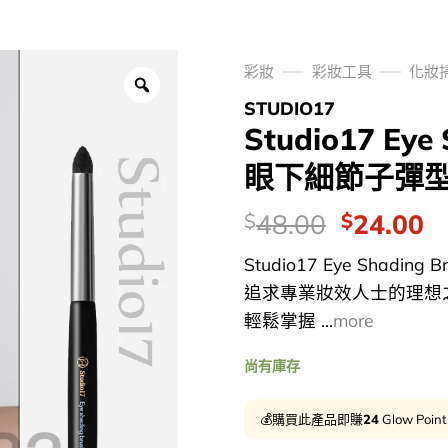
彩妝
彩妝工具
化妝
STUDIO17
Studio17 Eye
眼下細節子彈
價
Original
C
48.00
24.00
$
$
錢：
price
p
Studio17 Eye Shad
was:
is
追求專業妝效人士的理想
$48.00.
$
輕鬆掌握 ...
more
尚有庫存
💰購買此產品即賺
24
Glow Poin