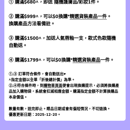
① 購滿$680^，即送 隨機護膚品/彩妝1件。
② 購滿$999^，可以$0換購*
精選貨裝產品一件
。
換購產品方法看備註。
③ 購滿$1500^，加送人氣唇釉一支，款式色款隨機
自動送。
④ 購滿$1799^，可以$0換購*
精選貨裝產品
一件。
①,③ 訂單符合條件，會自動送出♥
^指定金額以全單「折後總計價」為準。
②,④符合條件時，到
購物車頁面
便會出現換購提示，必須將換購產
品加入購物袋，系統會扣減相應金額。購滿指定金額不計算換購品
本身價值。
數量有數，送完即止。贈品日期或會有偏短情況，不切退換。
優惠更新日期：2025-12-20。