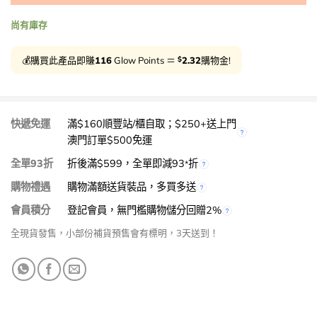
尚有庫存
$
💰購買此產品即賺
116
Glow Points ＝
2.32
購物金!
快遞免運
滿$160順豐站/櫃自取；$250+送上門
澳門訂單$500免運
全單93折
折後滿$599，全單即減93
折
*
購物禮遇
購物滿額送貨裝品，多買多送
會員積分
登記會員，無門檻購物儲分回贈2%
全現貨發售，小部份補貨預售會有標明，3天送到！