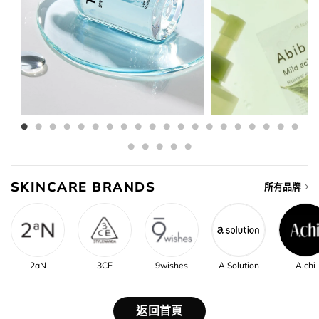
SKINCARE BRANDS
所有品牌
2aN
3CE
9wishes
A Solution
A.chi
返回首頁