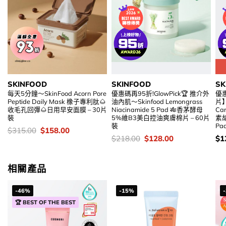
SKINFOOD
SKINFOOD
SK
每天5分鐘～SkinFood Acorn Pore
優惠碼再95折!GlowPick🏆 推介外
優惠
Peptide Daily Mask 橡子專利肽🌰
油內肌～Skinfood Lemongrass
片】
收毛孔回彈🌰日用早安面膜 – 30片
Niacinamide 5 Pad 🎋香茅酵母
Car
裝
5%維B3美白控油爽膚棉片 – 60片
素
裝
Pa
價
Original
Current
$
315.00
$
158.00
錢：
price
price
價
Original
Current
價
$
218.00
$
128.00
$
1
was:
is:
錢：
price
price
錢
$315.00.
$158.00.
was:
is:
$218.00.
$128.00.
相關產品
-46%
-15%
🏆 BEST OF THE BEST