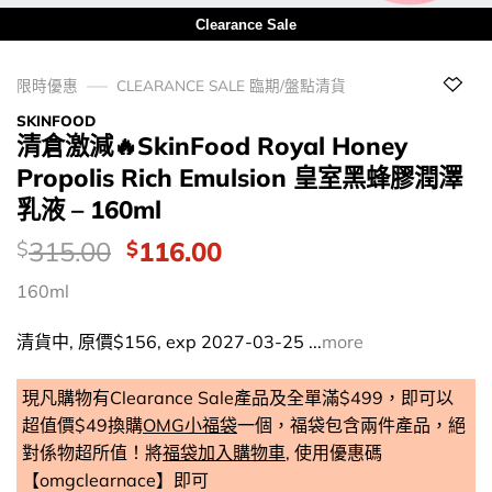
Clearance Sale
限時優惠
CLEARANCE SALE 臨期/盤點清貨
SKINFOOD
清倉激減🔥SkinFood Royal Honey
Propolis Rich Emulsion 皇室黑蜂膠潤澤
乳液 – 160ml
價
Original
Current
315.00
116.00
$
$
錢：
price
price
160ml
was:
is:
$315.00.
$116.00.
清貨中, 原價$156, exp 2027-03-25 ...
more
現凡購物有Clearance Sale產品及全單滿$499，即可以
超值價$49換購
OMG小福袋
一個，福袋包含兩件產品，絕
對係物超所值！將
福袋加入購物車
, 使用優惠碼
【omgclearnace】即可