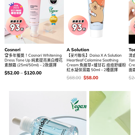
Cosnori
A Solution
To
🏆多年獲奬！Cosnori Whitening
【꽃카聯名】Daiso X A Solution
清
Dress Tone Up 純素提亮美白櫻花
Heartleaf Calamine Soothing
Tor
素顏霜 (25ml/50ml) – 2款選擇
Cream 魚腥草+爐甘石 痘痘舒緩粉
C
紅水凝保濕霜 50ml – 2種選擇
面
價
$
52.00
–
$
120.00
錢：
價
Original
Current
價
$
68.00
$
58.00
$
2
錢：
price
price
錢
was:
is:
$68.00.
$58.00.