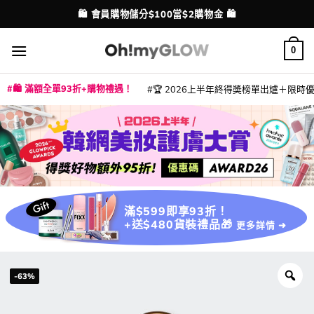
Skip
💳 支援消費券、FPS、八達通、PAYME、信用卡付款
🛍️ 會員購物儲分$100當$2購物金 🛍️
配送港澳
to
content
0
🛍️ 滿額全單93折+購物禮遇！
🏆 2026上半年終得奬榜單出爐＋限時優惠
|
|
|
|
|
|
|
|
|
|
|
|
|
|
滿$599即享93折！
+送$480貨裝禮品🎁
更多詳情 ➜
-63%