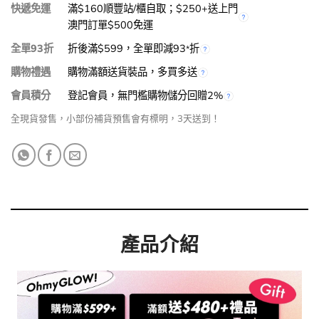
快遞免運
滿$160順豐站/櫃自取；$250+送上門
澳門訂單$500免運
全單93折
折後滿$599，全單即減93
折
*
購物禮遇
購物滿額送貨裝品，多買多送
會員積分
登記會員，無門檻購物儲分回贈2%
全現貨發售，小部份補貨預售會有標明，3天送到！
產品介紹