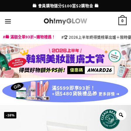
Skip
💳 支援消費券、FPS、八達通、PAYME、信用卡付款
配送港澳
to
content
0
🛍️ 滿額全單93折+購物禮遇！
🏆 2026上半年終得奬榜單出爐＋限時優惠
|
|
|
|
|
|
|
|
|
|
|
|
|
|
滿$599即享93折！
+送$480貨裝禮品🎁
更多詳情 ➜
-16%