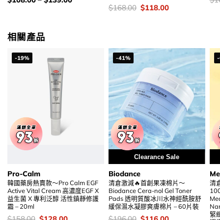
錢：
錢
價
Original
Current
$
168.00
$
118.00
錢：
price
price
was:
is:
$168.00.
$118.00.
相關產品
-19%
-41%
Clearance Sale
Pro-Calm
Biodance
Me
韓國藥房熱賣款～Pro Calm EGF
清倉激減🔥首創果凍棉片～
清
Active Vital Cream 高濃度EGF X
Biodance Cera-nol Gel Toner
1
益生菌 X 專利泛醇 活性鎮靜修護
Pads 透明質酸冰川水神經酰胺舒
Med
霜 – 20ml
緩保濕水凝膠爽膚棉片 – 60片裝
Na
緊緻
價
Original
Current
價
Original
Current
$
158.00
$
128.00
$
196.00
$
116.00