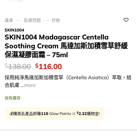
護膚
肌膚問題
舒敏
SKIN1004
SKIN1004 Madagascar Centella
Soothing Cream 馬達加斯加積雪草舒緩
保濕凝膠面霜 – 75ml
價
Original
Current
138.00
116.00
$
$
錢：
price
price
採用純淨馬達加斯加積雪草（Centella Asiatica）萃取，結
was:
is:
合肌膚 ...
more
$138.00.
$116.00.
尚有庫存
$
💰購買此產品即賺
116
Glow Points ＝
2.32
購物金!