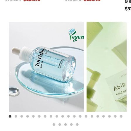
選
錢：
price
price
錢：
price
price
was:
is:
was:
is:
價
$
3
$158.00.
$128.00.
$196.00.
$116.00.
錢