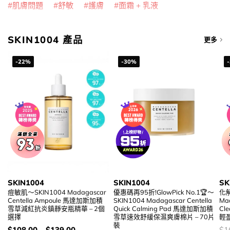
肌膚問題
舒敏
護膚
面霜 + 乳液
SKIN1004 產品
更多
-22%
-30%
SKIN1004
SKIN1004
SK
痘敏肌～SKIN1004 Madagascar
優惠碼再95折!GlowPick No.1🏆～
化解
Centella Ampoule 馬達加斯加積
SKIN1004 Madagascar Centella
Mad
雪草減紅抗炎鎮靜安瓶精華 – 2個
Quick Calming Pad 馬達加斯加積
Cl
選擇
雪草速效舒緩保濕爽膚棉片 – 70片
輕盈
裝
價
價
$
108.00
–
$
139.00
$
1